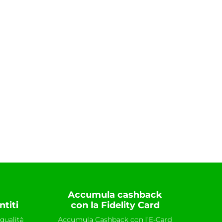
Accumula cashback
ntiti
con la Fidelity Card
qualità
Accumula Cashback con l’E-Card