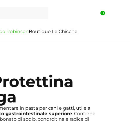
0
d
a
R
o
b
i
n
s
o
n
Boutique Le Chicche
rotettina
nga
are in pasta per cani e gatti, utile a
tto gastrointestinale superiore
. Contiene
bonato di sodio, condroitina e radice di