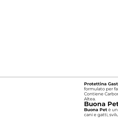
Protettina Gast
formulato per fa
Contiene Carbona
Altea.
Buona Pe
Buona Pet
è un 
cani e gatti, svi