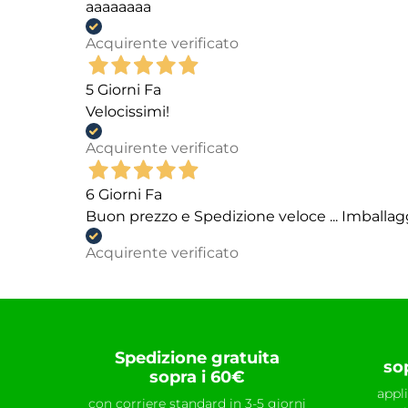
aaaaaaaa
Acquirente verificato
5 Giorni Fa
Velocissimi!
Acquirente verificato
6 Giorni Fa
Buon prezzo e Spedizione veloce ... Imballag
Acquirente verificato
Spedizione gratuita
so
sopra i 60€
appl
con corriere standard in 3-5 giorni