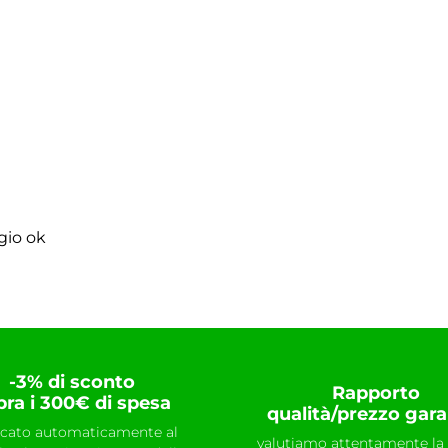
gio ok
-3% di sconto
Rapporto
pra i 300€ di spesa
qualità/prezzo gara
icato automaticamente al
valutiamo attentamente la 