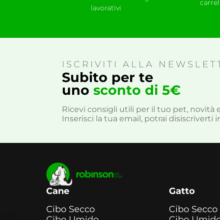
carre
lavorativi
ISCRIVITI ALLA NEWSLET
Subito per te
uno
sconto di 5€
Ricevi consigli utili per il tuo pet, novit
Inserisci la tua email, potrai disiscrivert
Cane
Gatto
Cibo Secco
Cibo Secco
Cibo Umido
Cibo Umid