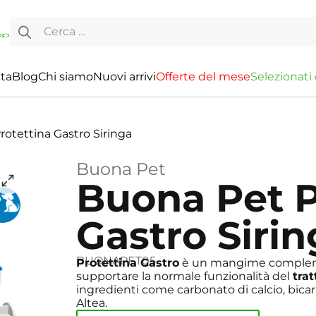
Ricerca per:
ita
Blog
Chi siamo
Nuovi arrivi
O
f
f
e
r
t
e
d
e
l
m
e
s
e
S
e
l
e
z
i
o
n
a
t
i
otettina Gastro Siringa
Buona Pet
Buona Pet P
Gastro Siri
BUONAPET05
Protettina Gastro
è un mangime complement
supportare la normale funzionalità del
tra
ingredienti come carbonato di calcio, bicar
Altea.