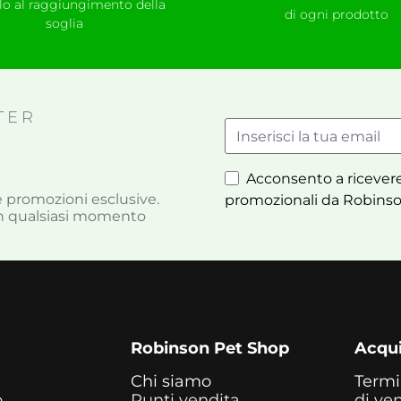
llo al raggiungimento della
di ogni prodotto
soglia
TER
Acconsento a ricevere
à e promozioni esclusive.
promozionali da Robinso
i in qualsiasi momento
Robinson Pet Shop
Acqui
Chi siamo
Termi
o
Punti vendita
di ve