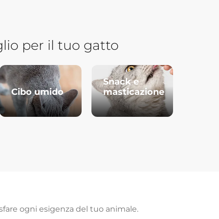
lio per il tuo gatto
Snack e
Cibo umido
masticazione
disfare ogni esigenza del tuo animale.