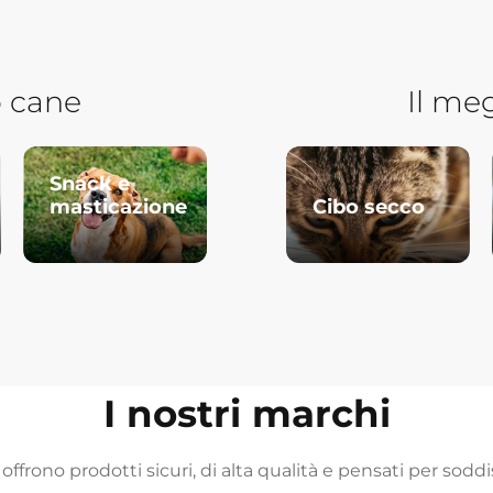
o cane
Il meg
Snack e
masticazione
Cibo secco
I nostri marchi
 offrono prodotti sicuri, di alta qualità e pensati per sod