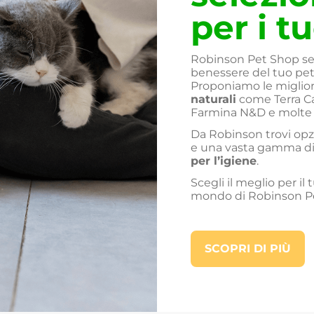
per i t
Robinson Pet Shop sele
benessere del tuo pet, 
Proponiamo le miglio
naturali
come Terra Ca
Farmina N&D e molte a
Da Robinson trovi opz
e una vasta gamma d
per l’igiene
.
Scegli il meglio per il
mondo di Robinson P
SCOPRI DI PIÙ