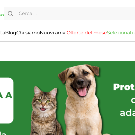
Ricerca per:
ita
Blog
Chi siamo
Nuovi arrivi
O
f
f
e
r
t
e
d
e
l
m
e
s
e
S
e
l
e
z
i
o
n
a
t
i