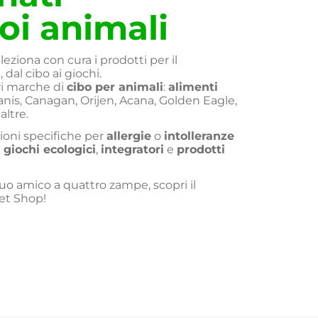
uoi animali
ziona con cura i prodotti per il
dal cibo ai giochi.
ri marche di
cibo per animali
:
alimenti
nis, Canagan, Orijen, Acana, Golden Eagle,
ltre.
ioni specifiche per
allergie
o
intolleranze
i
giochi ecologici
,
integratori
e
prodotti
 tuo amico a quattro zampe, scopri il
et Shop!