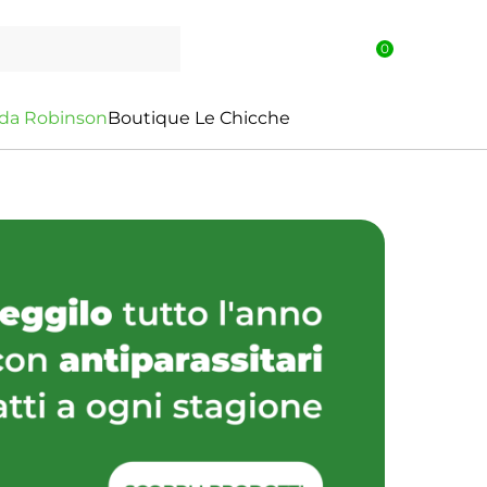
0
d
a
R
o
b
i
n
s
o
n
Boutique Le Chicche