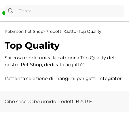
Vai al contenuto
Ricerca per:
0
Robinson Pet Shop
>
Prodotti
>
Gatto
>
Top Quality
Top Quality
Sai cosa rende unica la categoria Top Quality del
nostro Pet Shop, dedicata ai gatti?
L’attenta selezione di mangimi per gatti, integratori
e prodotti di erboristeria veterinaria, tutti
accomunati da una sola caratteristica: l’eccelsa
qualità!
Cibo secco
Cibo umido
Prodotti B.A.R.F.
Noi di Robinson li abbiamo scelti appositamente
per te, che sei un cliente attento alle esigenze del
tuo migliore amico a quattro zampe.