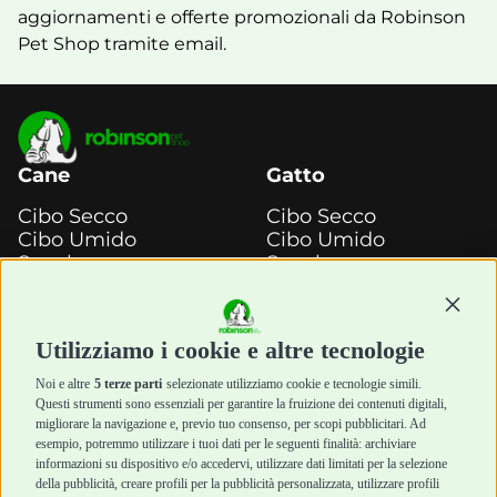
aggiornamenti e offerte promozionali da Robinson
Pet Shop tramite email.
Cane
Gatto
Cibo Secco
Cibo Secco
Cibo Umido
Cibo Umido
Snack e
Snack e
Masticazione
Masticazione
Continu
Diete Veterinarie
Diete Veterinarie
Cura e Salute
Cura e Salute
Utilizziamo i cookie e altre tecnologie
Igiene e Pulizia
Igiene e Pulizia
Accessori
Accessori
Noi e altre
5 terze parti
selezionate utilizziamo cookie e tecnologie simili.
Cani Mini
Top Quality
Questi strumenti sono essenziali per garantire la fruizione dei contenuti digitali,
Top Quality
migliorare la navigazione e, previo tuo consenso, per scopi pubblicitari. Ad
esempio, potremmo utilizzare i tuoi dati per le seguenti finalità: archiviare
informazioni su dispositivo e/o accedervi, utilizzare dati limitati per la selezione
Robinson Pet Shop
Acquisti sicuri
della pubblicità, creare profili per la pubblicità personalizzata, utilizzare profili