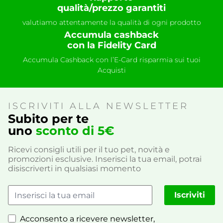
qualità/prezzo garantiti
valutiamo attentamente la qualità di ogni prodotto
Accumula cashback
con la Fidelity Card
Accumula Cashback con l’E-Card risparmia sui tuoi
Acquisti
ISCRIVITI ALLA NEWSLETTER
Subito per te
uno
sconto di 5€
Ricevi consigli utili per il tuo pet, novità e
promozioni esclusive. Inserisci la tua email, potrai
disiscriverti in qualsiasi momento
Iscriviti
Acconsento a ricevere newsletter,