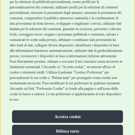
per la selezione di pubblicità personalizzata, creare profili per la
Chi siamo
Termini e condizioni
personalizzazione dei contenuti, utilizzare profili per la selezione di contenuti
personalizzati, misurare le prestazioni degli annunci, misurare le prestazioni dei
Punti vendita
di vendita
contenuti, comprendere il pubblico attraverso statistiche o la combinazione di
Marchi
Cashback
dati provenienti da fonti diverse, sviluppare e migliorare i servizi, utilizzare dati
Blog
Metodi di
limitati per la selezione dei contenuti, garantire la sicurezza, prevenire e rilevare
Assistenza Robinson
pagamento
frodi, correggere errori, erogare e presentare pubblicità e contenuto, salvare e
Pet Shop
Recesso e Reso
comunicare le scelte sulla privacy, abbinare e combinare dati provenienti da
Offerte
Spedizioni
altre fonti di dati, collegare diversi dispositivi, identificare i dispositivi in base
alle informazioni trasmesse automaticamente, utilizzare dati di geolocalizzazione
Promozioni
precisi, riconoscere i dispositivi in base a informazioni richieste attivamente.
Recensioni Feedaty
Puoi liberamente prestare, rifiutare o revocare il tuo consenso senza incorrere in
limitazioni sostanziali. Cliccando su "Accetta cookie," acconsenti all'uso di
cookie e strumenti simili. Utilizza il pulsante "Gestisci Preferenze" per
personalizzare le tue scelte o "Rifiuta tutto" per proseguire senza cookie non
strettamente necessari. Puoi modificare le tue preferenze in qualsiasi momento
Robinson Pet Shop S.r.l.
Via V. Giovanni Schiaparelli, 21 – 47122 Forlì (FC)
cliccando sul link "Preferenze Cookie" in fondo alla pagina o sull'icona dello
P.iva 04095130409 | REA: FO 329541
scudo in basso a sinistra. Le tue preferenze si applicheranno al solo dispositivo
info@robinsonpetshop.it | Tel. 0543 096850
in uso.
www.robinsonpetshop.it srl è di proprietà di Robinson sas
(P.IVA 03366100406)
Copyright © 2025 Robinsonpetshop.it s.r.l. – Tutti i diritti
Accetta cookie
riservati |
Privacy Policy
|
Cookie Policy
| Creato da
Jump
Rifiuta tutto