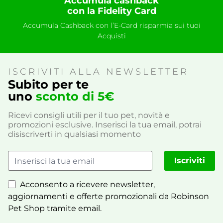
Accumula cashback
con la Fidelity Card
Accumula Cashback con l’E-Card risparmia sui tuoi
Acquisti
ISCRIVITI ALLA NEWSLETTER
Subito per te
uno
sconto di 5€
Ricevi consigli utili per il tuo pet, novità e
promozioni esclusive. Inserisci la tua email, potrai
disiscriverti in qualsiasi momento
Iscriviti
Acconsento a ricevere newsletter,
aggiornamenti e offerte promozionali da Robinson
Pet Shop tramite email.