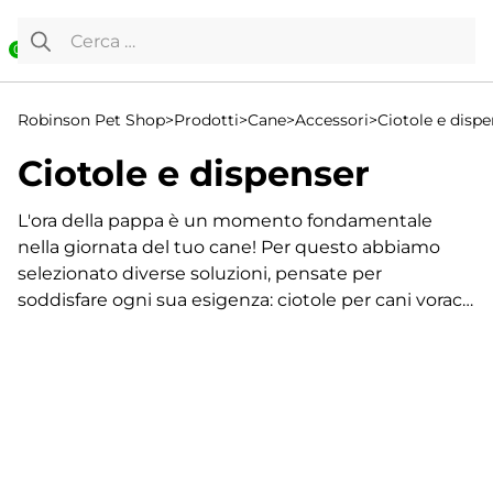
Vai al contenuto
Ricerca per:
0
Robinson Pet Shop
>
Prodotti
>
Cane
>
Accessori
>
Ciotole e dispe
Ciotole e dispenser
L'ora della pappa è un momento fondamentale
nella giornata del tuo cane! Per questo abbiamo
selezionato diverse soluzioni, pensate per
soddisfare ogni sua esigenza: ciotole per cani voraci,
ciotole ecologiche, ciotole da viaggio, ma anche
distributori con timer, fontanelle e beverini. Tutto il
necessario per permettere al tuo amico a quattro
zampe di gustarsi il suo pranzetto con il massimo
Visualizzazione di 1-24 di 1814 risultati
del comfort e della praticità!
1
2
Scopri tutte le nostre novità!