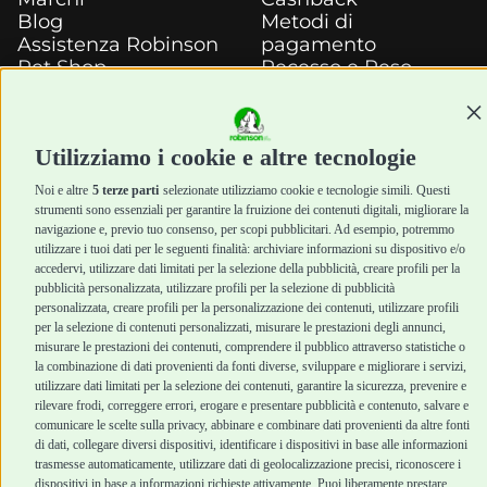
Blog
Metodi di
Assistenza Robinson
pagamento
Pet Shop
Recesso e Reso
Offerte
Spedizioni
Promozioni
Con
Recensioni Feedaty
Utilizziamo i cookie e altre tecnologie
Noi e altre
5 terze parti
selezionate utilizziamo cookie e tecnologie simili. Questi
strumenti sono essenziali per garantire la fruizione dei contenuti digitali, migliorare la
Robinson Pet Shop S.r.l.
navigazione e, previo tuo consenso, per scopi pubblicitari. Ad esempio, potremmo
Via V. Giovanni Schiaparelli, 21 – 47122 Forlì (FC)
utilizzare i tuoi dati per le seguenti finalità: archiviare informazioni su dispositivo e/o
P.iva 04095130409 | REA: FO 329541
accedervi, utilizzare dati limitati per la selezione della pubblicità, creare profili per la
info@robinsonpetshop.it | Tel. 0543 096850
pubblicità personalizzata, utilizzare profili per la selezione di pubblicità
www.robinsonpetshop.it srl è di proprietà di Robinson sas
personalizzata, creare profili per la personalizzazione dei contenuti, utilizzare profili
(P.IVA 03366100406)
per la selezione di contenuti personalizzati, misurare le prestazioni degli annunci,
Copyright © 2025 Robinsonpetshop.it s.r.l. – Tutti i diritti
misurare le prestazioni dei contenuti, comprendere il pubblico attraverso statistiche o
riservati |
Privacy Policy
|
Cookie Policy
| Creato da
Jump
la combinazione di dati provenienti da fonti diverse, sviluppare e migliorare i servizi,
utilizzare dati limitati per la selezione dei contenuti, garantire la sicurezza, prevenire e
rilevare frodi, correggere errori, erogare e presentare pubblicità e contenuto, salvare e
comunicare le scelte sulla privacy, abbinare e combinare dati provenienti da altre fonti
di dati, collegare diversi dispositivi, identificare i dispositivi in base alle informazioni
trasmesse automaticamente, utilizzare dati di geolocalizzazione precisi, riconoscere i
dispositivi in base a informazioni richieste attivamente. Puoi liberamente prestare,