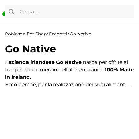
Vai al contenuto
Ricerca per:
0
Robinson Pet Shop
>
Prodotti
>
Go Native
Go Native
L’
azienda irlandese Go Native
nasce per offrire al
tuo pet solo il meglio dell'alimentazione
100% Made
in Ireland.
Ecco perché, per la realizzazione dei suoi alimenti
per cani e gatti, Go Native utilizza solo
ingredienti
naturali
come
verdure fresche di campo, frutta
coltivata a frutteto ed erbe botaniche
attentamente selezionate
, provenienti da fornitori
Visualizzazione di 1-16 di 21 risultati
di fiducia.
1
Tutte le
carni e i pesci sono completamente
2
rintracciabili
e provengono da
allevamenti e