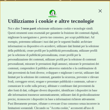
Snack e
Snack e
Masticazione
Masticazione
Continu
Diete Veterinarie
Diete Veterinarie
Cura e Salute
Cura e Salute
Utilizziamo i cookie e altre tecnologie
Igiene e Pulizia
Igiene e Pulizia
Accessori
Accessori
Noi e altre
5 terze parti
selezionate utilizziamo cookie e tecnologie simili.
Cani Mini
Top Quality
Questi strumenti sono essenziali per garantire la fruizione dei contenuti digitali,
Top Quality
migliorare la navigazione e, previo tuo consenso, per scopi pubblicitari. Ad
esempio, potremmo utilizzare i tuoi dati per le seguenti finalità: archiviare
informazioni su dispositivo e/o accedervi, utilizzare dati limitati per la selezione
Robinson Pet Shop
Acquisti sicuri
della pubblicità, creare profili per la pubblicità personalizzata, utilizzare profili
per la selezione di pubblicità personalizzata, creare profili per la
Chi siamo
Termini e condizioni
personalizzazione dei contenuti, utilizzare profili per la selezione di contenuti
personalizzati, misurare le prestazioni degli annunci, misurare le prestazioni dei
Punti vendita
di vendita
contenuti, comprendere il pubblico attraverso statistiche o la combinazione di
Marchi
Cashback
dati provenienti da fonti diverse, sviluppare e migliorare i servizi, utilizzare dati
Blog
Metodi di
limitati per la selezione dei contenuti, garantire la sicurezza, prevenire e rilevare
Assistenza Robinson
pagamento
frodi, correggere errori, erogare e presentare pubblicità e contenuto, salvare e
Pet Shop
Recesso e Reso
comunicare le scelte sulla privacy, abbinare e combinare dati provenienti da
Offerte
Spedizioni
altre fonti di dati, collegare diversi dispositivi, identificare i dispositivi in base
alle informazioni trasmesse automaticamente, utilizzare dati di geolocalizzazione
Promozioni
precisi, riconoscere i dispositivi in base a informazioni richieste attivamente.
Recensioni Feedaty
Puoi liberamente prestare, rifiutare o revocare il tuo consenso senza incorrere in
limitazioni sostanziali. Cliccando su "Accetta cookie," acconsenti all'uso di