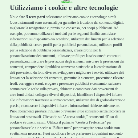
Cura e Salute
Cura e Salute
Utilizziamo i cookie e altre tecnologie
Igiene e Pulizia
Igiene e Pulizia
Accessori
Accessori
Noi e altre
5 terze parti
selezionate utilizziamo cookie e tecnologie simili.
Cani Mini
Top Quality
Questi strumenti sono essenziali per garantire la fruizione dei contenuti digitali,
Top Quality
migliorare la navigazione e, previo tuo consenso, per scopi pubblicitari. Ad
esempio, potremmo utilizzare i tuoi dati per le seguenti finalità: archiviare
informazioni su dispositivo e/o accedervi, utilizzare dati limitati per la selezione
Robinson Pet Shop
Acquisti sicuri
della pubblicità, creare profili per la pubblicità personalizzata, utilizzare profili
per la selezione di pubblicità personalizzata, creare profili per la
Chi siamo
Termini e condizioni
personalizzazione dei contenuti, utilizzare profili per la selezione di contenuti
personalizzati, misurare le prestazioni degli annunci, misurare le prestazioni dei
Punti vendita
di vendita
contenuti, comprendere il pubblico attraverso statistiche o la combinazione di
Marchi
Cashback
dati provenienti da fonti diverse, sviluppare e migliorare i servizi, utilizzare dati
Blog
Metodi di
limitati per la selezione dei contenuti, garantire la sicurezza, prevenire e rilevare
Assistenza Robinson
pagamento
frodi, correggere errori, erogare e presentare pubblicità e contenuto, salvare e
Pet Shop
Recesso e Reso
comunicare le scelte sulla privacy, abbinare e combinare dati provenienti da
Offerte
Spedizioni
altre fonti di dati, collegare diversi dispositivi, identificare i dispositivi in base
alle informazioni trasmesse automaticamente, utilizzare dati di geolocalizzazione
Promozioni
precisi, riconoscere i dispositivi in base a informazioni richieste attivamente.
Recensioni Feedaty
Puoi liberamente prestare, rifiutare o revocare il tuo consenso senza incorrere in
limitazioni sostanziali. Cliccando su "Accetta cookie," acconsenti all'uso di
cookie e strumenti simili. Utilizza il pulsante "Gestisci Preferenze" per
personalizzare le tue scelte o "Rifiuta tutto" per proseguire senza cookie non
strettamente necessari. Puoi modificare le tue preferenze in qualsiasi momento
Robinson Pet Shop S.r.l.