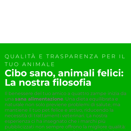
QUALITÀ E TRASPARENZA PER IL
TUO ANIMALE
Cibo sano, animali felici:
La nostra filosofia
Il benessere del tuo amico a quattro zampe inizia da
una
sana alimentazione
. Una dieta equilibrata e
naturale non solo previene problemi di salute, ma
mantiene il tuo pet felice e attivo, riducendo la
necessità di trattamenti veterinari. La nostra
esperienza ci ha insegnato che i marchi più
pubblicizzati non sempre offrono la migliore qualità: