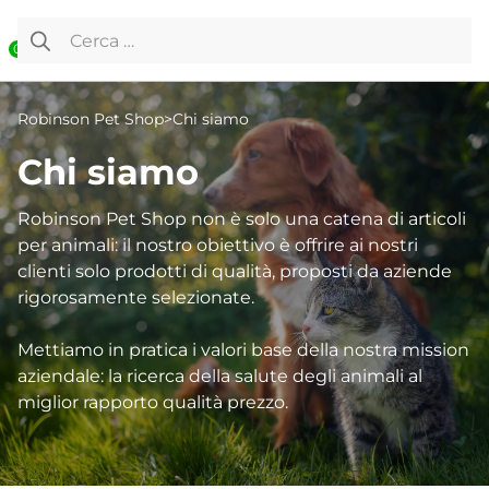
Vai al contenuto
Ricerca per:
0
Robinson Pet Shop
>
Chi siamo
Chi siamo
Robinson Pet Shop non è solo una catena di articoli
per animali: il nostro obiettivo è offrire ai nostri
clienti solo prodotti di qualità, proposti da aziende
rigorosamente selezionate.
Mettiamo in pratica i valori base della nostra mission
aziendale: la ricerca della salute degli animali al
miglior rapporto qualità prezzo.