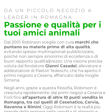
DA UN PICCOLO NEGOZIO A
LEADER IN ROMAGNA
Passione e qualità per i
tuoi amici animali
Dal 2001 Robinson sceglie con cura
marchi che
puntano su materie prime di alta qualità
,
evitando spesso multinazionali pubblicizzate,
poiché non sempre sinonimo di eccellenza o di
buon rapporto qualità/prezzo. Una visione precisa
voluta dal fondatore
Gianni Casadei
, allevatore e
addestratore di Pastori Tedeschi, che ha aperto il
primo negozio a Cesena, affiancato dalla moglie
Simona.
Negli anni, grazie a questa filosofia, Robinson è
cresciuta rapidamente: dai primi negozi a Cesena e
Forlì fino
all’apertura di oltre 10 punti vendita in
Romagna, tra cui quelli di Cesenatico, Cervia,
Ravenna e Rimini
. Oggi Robinson è la realtà più
grande della regione nella vendita di alimenti e