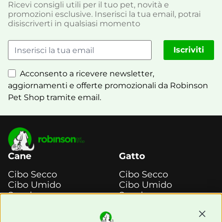
Ricevi consigli utili per il tuo pet, novità e
promozioni esclusive. Inserisci la tua email, potrai
disiscriverti in qualsiasi momento
Iscriviti
Acconsento a ricevere newsletter,
aggiornamenti e offerte promozionali da Robinson
Pet Shop tramite email.
Cane
Gatto
Cibo Secco
Cibo Secco
Cibo Umido
Cibo Umido
Snack e
Snack e
Masticazione
Masticazione
Continu
Diete Veterinarie
Diete Veterinarie