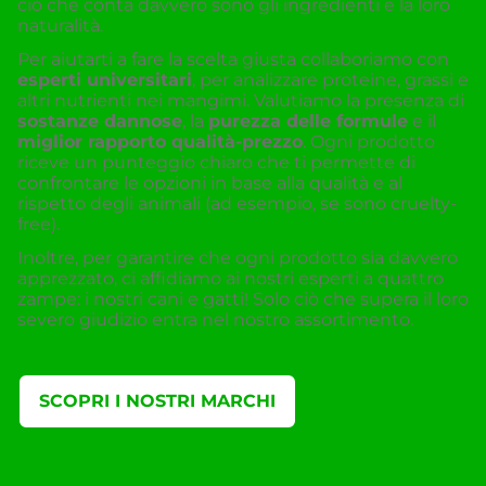
ciò che conta davvero sono gli ingredienti e la loro
naturalità.
Per aiutarti a fare la scelta giusta collaboriamo con
esperti universitari
, per analizzare proteine, grassi e
altri nutrienti nei mangimi. Valutiamo la presenza di
sostanze dannose
, la
purezza delle formule
e il
miglior rapporto qualità-prezzo
. Ogni prodotto
riceve un punteggio chiaro che ti permette di
confrontare le opzioni in base alla qualità e al
rispetto degli animali (ad esempio, se sono cruelty-
free).
Inoltre, per garantire che ogni prodotto sia davvero
apprezzato, ci affidiamo ai nostri esperti a quattro
zampe: i nostri cani e gatti! Solo ciò che supera il loro
severo giudizio entra nel nostro assortimento.
SCOPRI I NOSTRI MARCHI