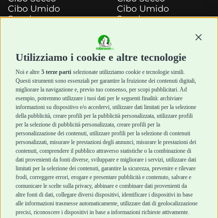
Cibo Umido
Cibo Umido
Snack e
Snack e
Masticazione
Masticazione
Continu
Diete Veterinarie
Diete Veterinarie
Cura e Salute
Cura e Salute
Utilizziamo i cookie e altre tecnologie
Igiene e Pulizia
Igiene e Pulizia
Accessori
Accessori
Noi e altre
5 terze parti
selezionate utilizziamo cookie e tecnologie simili.
Cani Mini
Top Quality
Questi strumenti sono essenziali per garantire la fruizione dei contenuti digitali,
Top Quality
migliorare la navigazione e, previo tuo consenso, per scopi pubblicitari. Ad
esempio, potremmo utilizzare i tuoi dati per le seguenti finalità: archiviare
informazioni su dispositivo e/o accedervi, utilizzare dati limitati per la selezione
Robinson Pet Shop
Acquisti sicuri
della pubblicità, creare profili per la pubblicità personalizzata, utilizzare profili
per la selezione di pubblicità personalizzata, creare profili per la
Chi siamo
Termini e condizioni
personalizzazione dei contenuti, utilizzare profili per la selezione di contenuti
personalizzati, misurare le prestazioni degli annunci, misurare le prestazioni dei
Punti vendita
di vendita
contenuti, comprendere il pubblico attraverso statistiche o la combinazione di
Marchi
Cashback
dati provenienti da fonti diverse, sviluppare e migliorare i servizi, utilizzare dati
Blog
Metodi di
limitati per la selezione dei contenuti, garantire la sicurezza, prevenire e rilevare
Assistenza Robinson
pagamento
frodi, correggere errori, erogare e presentare pubblicità e contenuto, salvare e
Pet Shop
Recesso e Reso
comunicare le scelte sulla privacy, abbinare e combinare dati provenienti da
Offerte
Spedizioni
altre fonti di dati, collegare diversi dispositivi, identificare i dispositivi in base
alle informazioni trasmesse automaticamente, utilizzare dati di geolocalizzazione
Promozioni
precisi, riconoscere i dispositivi in base a informazioni richieste attivamente.
Recensioni Feedaty