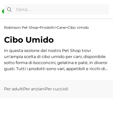
Vai al contenuto
Ricerca per:
0
Robinson Pet Shop
>
Prodotti
>
Cane
>
Cibo Umido
Cibo Umido
In questa sezione del nostro Pet Shop trovi
un'ampia scelta di cibo umido per cani, disponibile
sotto forma di bocconcini, gelatina e paté, in diversi
gusti. Tutti i prodotti sono vari, appetibili e ricchi di
vitamine e minerali!
Ma come scegliere il prodotto migliore per il tuo
Per adulti
Per anziani
Per cuccioli
Fido? Il mangime umido per cani si differenzia in
base a vari fattori: età, corporatura ed eventuali
intolleranze o allergie. Per questo, per soddisfare
ogni esigenza del tuo fedele amico a 4 zampe, puoi