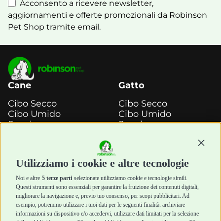
Acconsento a ricevere newsletter,
aggiornamenti e offerte promozionali da Robinson
Pet Shop tramite email.
Cane
Gatto
Cibo Secco
Cibo Secco
Cibo Umido
Cibo Umido
Snack e
Snack e
Masticazione
Masticazione
Continu
Diete Veterinarie
Diete Veterinarie
Cura e Salute
Cura e Salute
Utilizziamo i cookie e altre tecnologie
Igiene e Pulizia
Igiene e Pulizia
Accessori
Accessori
Noi e altre
5 terze parti
selezionate utilizziamo cookie e tecnologie simili.
Cani Mini
Top Quality
Questi strumenti sono essenziali per garantire la fruizione dei contenuti digitali,
Top Quality
migliorare la navigazione e, previo tuo consenso, per scopi pubblicitari. Ad
esempio, potremmo utilizzare i tuoi dati per le seguenti finalità: archiviare
informazioni su dispositivo e/o accedervi, utilizzare dati limitati per la selezione