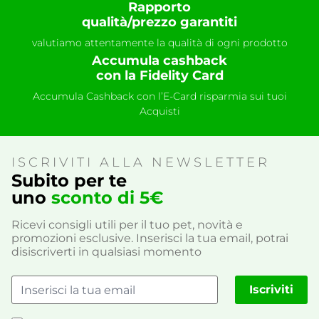
Rapporto
qualità/prezzo garantiti
valutiamo attentamente la qualità di ogni prodotto
Accumula cashback
con la Fidelity Card
Accumula Cashback con l’E-Card risparmia sui tuoi
Acquisti
ISCRIVITI ALLA NEWSLETTER
Subito per te
uno
sconto di 5€
Ricevi consigli utili per il tuo pet, novità e
promozioni esclusive. Inserisci la tua email, potrai
disiscriverti in qualsiasi momento
Iscriviti