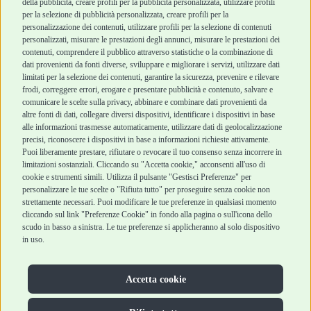
Robinson Pet Shop
Acquisti sicuri
della pubblicità, creare profili per la pubblicità personalizzata, utilizzare profili
per la selezione di pubblicità personalizzata, creare profili per la
Chi siamo
Termini e condizioni
personalizzazione dei contenuti, utilizzare profili per la selezione di contenuti
personalizzati, misurare le prestazioni degli annunci, misurare le prestazioni dei
Punti vendita
di vendita
contenuti, comprendere il pubblico attraverso statistiche o la combinazione di
Marchi
Cashback
dati provenienti da fonti diverse, sviluppare e migliorare i servizi, utilizzare dati
Blog
Metodi di
limitati per la selezione dei contenuti, garantire la sicurezza, prevenire e rilevare
Assistenza Robinson
pagamento
frodi, correggere errori, erogare e presentare pubblicità e contenuto, salvare e
Pet Shop
Recesso e Reso
comunicare le scelte sulla privacy, abbinare e combinare dati provenienti da
Offerte
Spedizioni
altre fonti di dati, collegare diversi dispositivi, identificare i dispositivi in base
alle informazioni trasmesse automaticamente, utilizzare dati di geolocalizzazione
Promozioni
precisi, riconoscere i dispositivi in base a informazioni richieste attivamente.
Recensioni Feedaty
Puoi liberamente prestare, rifiutare o revocare il tuo consenso senza incorrere in
limitazioni sostanziali. Cliccando su "Accetta cookie," acconsenti all'uso di
cookie e strumenti simili. Utilizza il pulsante "Gestisci Preferenze" per
personalizzare le tue scelte o "Rifiuta tutto" per proseguire senza cookie non
strettamente necessari. Puoi modificare le tue preferenze in qualsiasi momento
Robinson Pet Shop S.r.l.
Via V. Giovanni Schiaparelli, 21 – 47122 Forlì (FC)
cliccando sul link "Preferenze Cookie" in fondo alla pagina o sull'icona dello
P.iva 04095130409 | REA: FO 329541
scudo in basso a sinistra. Le tue preferenze si applicheranno al solo dispositivo
info@robinsonpetshop.it | Tel. 0543 096850
in uso.
www.robinsonpetshop.it srl è di proprietà di Robinson sas
(P.IVA 03366100406)
Copyright © 2025 Robinsonpetshop.it s.r.l. – Tutti i diritti
Accetta cookie
riservati |
Privacy Policy
|
Cookie Policy
| Creato da
Jump