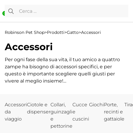
Vai al contenuto
Ricerca per:
0
Robinson Pet Shop
>
Prodotti
>
Gatto
>
Accessori
Accessori
Per ogni fase della sua vita, il tuo amico a quattro
zampe ha bisogno di accessori specifici, e per
questo è importante scegliere quelli giusti per
vivere al meglio insieme!
In questa sezione del nostro Pet Shop abbiamo
selezionato per te una varietà di accessori, pensati
Acc essori
Ciotole e
Collari,
Cucce
Giochi
Porte,
Tira
per soddisfare ogni esigenza del tuo gatto. Troverai
da
dispenser
guinzagli
e
recinti e
trasportini e borse per viaggiare in sicurezza,
viaggio
e
cus cini
gattaiole
accessori per l’addestramento, ciotole per il cibo sia
pettorine
per l’uso quotidiano che per i viaggi, oltre a letti e