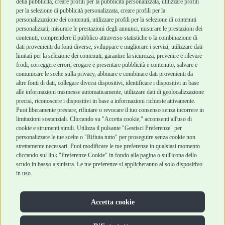
Robinson Pet Shop
Acquisti sicuri
della pubblicità, creare profili per la pubblicità personalizzata, utilizzare profili
per la selezione di pubblicità personalizzata, creare profili per la
Chi siamo
Termini e condizioni
personalizzazione dei contenuti, utilizzare profili per la selezione di contenuti
personalizzati, misurare le prestazioni degli annunci, misurare le prestazioni dei
Punti vendita
di vendita
contenuti, comprendere il pubblico attraverso statistiche o la combinazione di
Marchi
Cashback
dati provenienti da fonti diverse, sviluppare e migliorare i servizi, utilizzare dati
Blog
Metodi di
limitati per la selezione dei contenuti, garantire la sicurezza, prevenire e rilevare
Assistenza Robinson
pagamento
frodi, correggere errori, erogare e presentare pubblicità e contenuto, salvare e
Pet Shop
Recesso e Reso
comunicare le scelte sulla privacy, abbinare e combinare dati provenienti da
Offerte
Spedizioni
altre fonti di dati, collegare diversi dispositivi, identificare i dispositivi in base
alle informazioni trasmesse automaticamente, utilizzare dati di geolocalizzazione
Promozioni
precisi, riconoscere i dispositivi in base a informazioni richieste attivamente.
Recensioni Feedaty
Puoi liberamente prestare, rifiutare o revocare il tuo consenso senza incorrere in
limitazioni sostanziali. Cliccando su "Accetta cookie," acconsenti all'uso di
cookie e strumenti simili. Utilizza il pulsante "Gestisci Preferenze" per
personalizzare le tue scelte o "Rifiuta tutto" per proseguire senza cookie non
strettamente necessari. Puoi modificare le tue preferenze in qualsiasi momento
Robinson Pet Shop S.r.l.
Via V. Giovanni Schiaparelli, 21 – 47122 Forlì (FC)
cliccando sul link "Preferenze Cookie" in fondo alla pagina o sull'icona dello
P.iva 04095130409 | REA: FO 329541
scudo in basso a sinistra. Le tue preferenze si applicheranno al solo dispositivo
info@robinsonpetshop.it | Tel. 0543 096850
in uso.
www.robinsonpetshop.it srl è di proprietà di Robinson sas
(P.IVA 03366100406)
Copyright © 2025 Robinsonpetshop.it s.r.l. – Tutti i diritti
Accetta cookie
riservati |
Privacy Policy
|
Cookie Policy
| Creato da
Jump