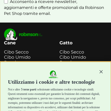
Acconsento a ricevere newsletter,
aggiornamenti e offerte promozionali da Robinson
Pet Shop tramite email.
Cane
Gatto
Cibo Secco
Cibo Secco
Cibo Umido
Cibo Umido
Snack e
Snack e
Masticazione
Masticazione
Continu
Diete Veterinarie
Diete Veterinarie
Cura e Salute
Cura e Salute
Utilizziamo i cookie e altre tecnologie
Igiene e Pulizia
Igiene e Pulizia
Accessori
Accessori
Noi e altre
5 terze parti
selezionate utilizziamo cookie e tecnologie simili.
Cani Mini
Top Quality
Questi strumenti sono essenziali per garantire la fruizione dei contenuti digitali,
Top Quality
migliorare la navigazione e, previo tuo consenso, per scopi pubblicitari. Ad
esempio, potremmo utilizzare i tuoi dati per le seguenti finalità: archiviare
informazioni su dispositivo e/o accedervi, utilizzare dati limitati per la selezione