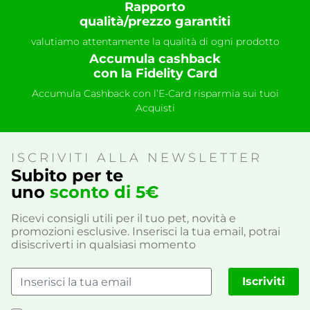
Rapporto
qualità/prezzo garantiti
valutiamo attentamente la qualità di ogni prodotto
Accumula cashback
con la Fidelity Card
Accumula Cashback con l’E-Card risparmia sui tuoi
Acquisti
ISCRIVITI ALLA NEWSLETTER
Subito per te
uno
sconto di 5€
Ricevi consigli utili per il tuo pet, novità e
promozioni esclusive. Inserisci la tua email, potrai
disiscriverti in qualsiasi momento
Iscriviti