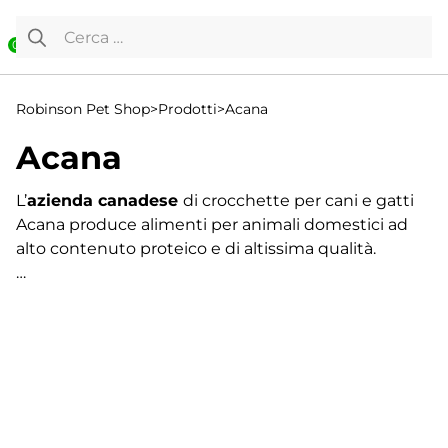
Vai al contenuto
Ricerca per:
0
Robinson Pet Shop
>
Prodotti
>
Acana
Acana
L’
azienda canadese
di crocchette per cani e gatti
Acana produce alimenti per animali domestici ad
alto contenuto proteico e di altissima qualità.
Elaborati con
materie prime Human Grade
, adatte
quindi al consumo umano, i prodotti Acana
contengono solo ingredienti pregiati, consegnati
freschi e pronti per l'elaborazione di gustose ricette.
Visualizzazione di 1-16 di 31 risultati
1
Carni rosse
di manzo, maiale, agnello e bufalo
,
2
allevati all'aperto;
pollo, anatra, tacchino e