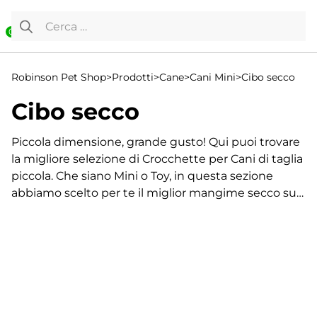
Vai al contenuto
Ricerca per:
0
Robinson Pet Shop
>
Prodotti
>
Cane
>
Cani Mini
>
Cibo secco
Cibo secco
Piccola dimensione, grande gusto! Qui puoi trovare
la migliore selezione di Crocchette per Cani di taglia
piccola. Che siano Mini o Toy, in questa sezione
abbiamo scelto per te il miglior mangime secco su
misura per la bocca dei Fido formato mignon, per
facilitarne la masticazione e supportare una
digestione ottimale.
Visualizzazione di 1-24 di 1816 risultati
Il mangime secco per cani mini è formulato per
1
sostenere il metabolismo veloce di questi piccoli
2
amici e soddisfare, al tempo stesso, il loro appetito