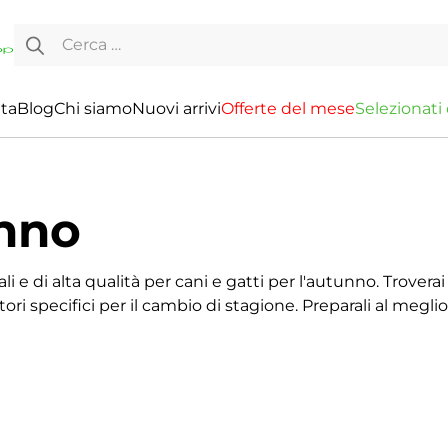
Ricerca per:
ita
Blog
Chi siamo
Nuovi arrivi
O
f
f
e
r
t
e
d
e
l
m
e
s
e
S
e
l
e
z
i
o
n
a
t
i
nno
li e di alta qualità per cani e gatti per l'autunno. Trover
tori specifici per il cambio di stagione. Preparali al megli