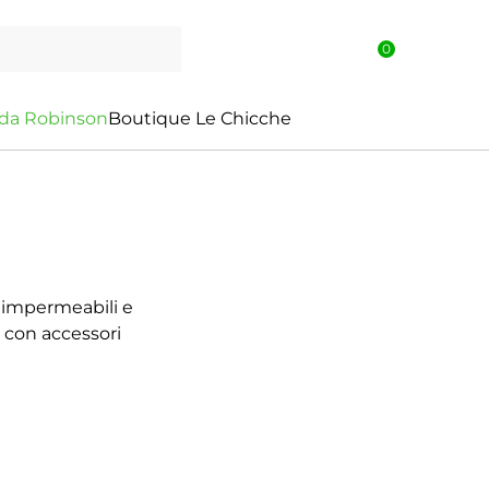
0
d
a
R
o
b
i
n
s
o
n
Boutique Le Chicche
ai impermeabili e
o con accessori