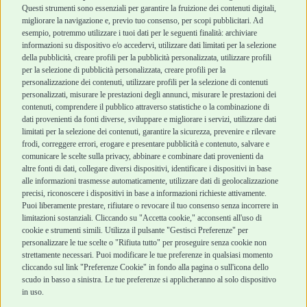
Cani Mini
Top Quality
Questi strumenti sono essenziali per garantire la fruizione dei contenuti digitali,
Top Quality
migliorare la navigazione e, previo tuo consenso, per scopi pubblicitari. Ad
esempio, potremmo utilizzare i tuoi dati per le seguenti finalità: archiviare
informazioni su dispositivo e/o accedervi, utilizzare dati limitati per la selezione
Robinson Pet Shop
Acquisti sicuri
della pubblicità, creare profili per la pubblicità personalizzata, utilizzare profili
per la selezione di pubblicità personalizzata, creare profili per la
Chi siamo
Termini e condizioni
personalizzazione dei contenuti, utilizzare profili per la selezione di contenuti
personalizzati, misurare le prestazioni degli annunci, misurare le prestazioni dei
Punti vendita
di vendita
contenuti, comprendere il pubblico attraverso statistiche o la combinazione di
Marchi
Cashback
dati provenienti da fonti diverse, sviluppare e migliorare i servizi, utilizzare dati
Blog
Metodi di
limitati per la selezione dei contenuti, garantire la sicurezza, prevenire e rilevare
Assistenza Robinson
pagamento
frodi, correggere errori, erogare e presentare pubblicità e contenuto, salvare e
Pet Shop
Recesso e Reso
comunicare le scelte sulla privacy, abbinare e combinare dati provenienti da
Offerte
Spedizioni
altre fonti di dati, collegare diversi dispositivi, identificare i dispositivi in base
alle informazioni trasmesse automaticamente, utilizzare dati di geolocalizzazione
Promozioni
precisi, riconoscere i dispositivi in base a informazioni richieste attivamente.
Recensioni Feedaty
Puoi liberamente prestare, rifiutare o revocare il tuo consenso senza incorrere in
limitazioni sostanziali. Cliccando su "Accetta cookie," acconsenti all'uso di
cookie e strumenti simili. Utilizza il pulsante "Gestisci Preferenze" per
personalizzare le tue scelte o "Rifiuta tutto" per proseguire senza cookie non
strettamente necessari. Puoi modificare le tue preferenze in qualsiasi momento
Robinson Pet Shop S.r.l.
Via V. Giovanni Schiaparelli, 21 – 47122 Forlì (FC)
cliccando sul link "Preferenze Cookie" in fondo alla pagina o sull'icona dello
P.iva 04095130409 | REA: FO 329541
scudo in basso a sinistra. Le tue preferenze si applicheranno al solo dispositivo
info@robinsonpetshop.it | Tel. 0543 096850
in uso.
www.robinsonpetshop.it srl è di proprietà di Robinson sas