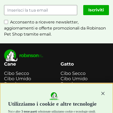
Iscriviti
Acconsento a ricevere newsletter,
aggiornamenti e offerte promozionali da Robinson
Pet Shop tramite email.
Cane
Gatto
Cibo Secco
Cibo Secco
Cibo Umido
Cibo Umido
Snack e
Snack e
Masticazione
Masticazione
Continu
Diete Veterinarie
Diete Veterinarie
Cura e Salute
Cura e Salute
Utilizziamo i cookie e altre tecnologie
Igiene e Pulizia
Igiene e Pulizia
Accessori
Accessori
Noi e altre
5 terze parti
selezionate utilizziamo cookie e tecnologie simili.