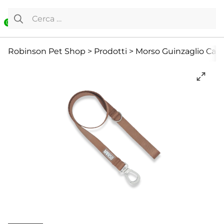
Vai al contenuto
Ricerca per:
0
Accessori
Accessori
Back to School
Robinson Pet Shop
>
Prodotti
>
Morso Guinzaglio Cap