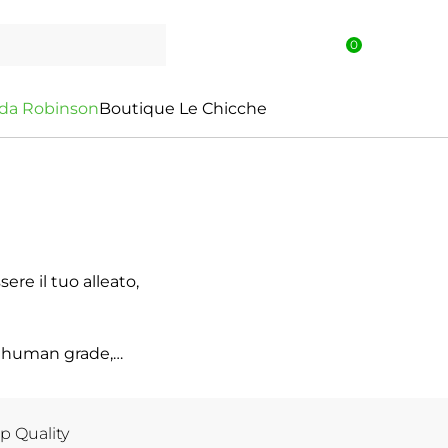
0
d
a
R
o
b
i
n
s
o
n
Boutique Le Chicche
re il tuo alleato,
 o human grade,
rivilegiare solo marche
p Quality