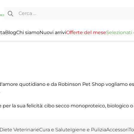
Ricerca per:
ita
Blog
Chi siamo
Nuovi arrivi
O
f
f
e
r
t
e
d
e
l
m
e
s
e
S
e
l
e
z
i
o
n
a
t
i
d'amore quotidiano e da Robinson Pet Shop vogliamo esse
.
e per la sua felicità: cibo secco monoproteico, biologico
, dal gattino, all'adulto e anziano. La nostra filosofia? P
Diete Veterinarie
Cura e Salute
Igiene e Pulizia
Accessori
To