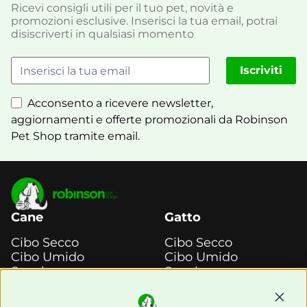
Ricevi consigli utili per il tuo pet, novità e
promozioni esclusive. Inserisci la tua email, potrai
disiscriverti in qualsiasi momento
Iscriviti
Acconsento a ricevere newsletter,
aggiornamenti e offerte promozionali da Robinson
Pet Shop tramite email.
Cane
Gatto
Cibo Secco
Cibo Secco
Cibo Umido
Cibo Umido
Snack e
Snack e
Masticazione
Masticazione
Continu
Diete Veterinarie
Diete Veterinarie