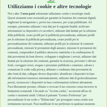
Cura e Salute
Cura e Salute
Utilizziamo i cookie e altre tecnologie
Igiene e Pulizia
Igiene e Pulizia
Accessori
Accessori
Noi e altre
5 terze parti
selezionate utilizziamo cookie e tecnologie simili.
Cani Mini
Top Quality
Questi strumenti sono essenziali per garantire la fruizione dei contenuti digitali,
Top Quality
migliorare la navigazione e, previo tuo consenso, per scopi pubblicitari. Ad
esempio, potremmo utilizzare i tuoi dati per le seguenti finalità: archiviare
informazioni su dispositivo e/o accedervi, utilizzare dati limitati per la selezione
Robinson Pet Shop
Acquisti sicuri
della pubblicità, creare profili per la pubblicità personalizzata, utilizzare profili
per la selezione di pubblicità personalizzata, creare profili per la
Chi siamo
Termini e condizioni
personalizzazione dei contenuti, utilizzare profili per la selezione di contenuti
personalizzati, misurare le prestazioni degli annunci, misurare le prestazioni dei
Punti vendita
di vendita
contenuti, comprendere il pubblico attraverso statistiche o la combinazione di
Marchi
Cashback
dati provenienti da fonti diverse, sviluppare e migliorare i servizi, utilizzare dati
Blog
Metodi di
limitati per la selezione dei contenuti, garantire la sicurezza, prevenire e rilevare
Assistenza Robinson
pagamento
frodi, correggere errori, erogare e presentare pubblicità e contenuto, salvare e
Pet Shop
Recesso e Reso
comunicare le scelte sulla privacy, abbinare e combinare dati provenienti da
Offerte
Spedizioni
altre fonti di dati, collegare diversi dispositivi, identificare i dispositivi in base
alle informazioni trasmesse automaticamente, utilizzare dati di geolocalizzazione
Promozioni
precisi, riconoscere i dispositivi in base a informazioni richieste attivamente.
Recensioni Feedaty
Puoi liberamente prestare, rifiutare o revocare il tuo consenso senza incorrere in
limitazioni sostanziali. Cliccando su "Accetta cookie," acconsenti all'uso di
cookie e strumenti simili. Utilizza il pulsante "Gestisci Preferenze" per
personalizzare le tue scelte o "Rifiuta tutto" per proseguire senza cookie non
strettamente necessari. Puoi modificare le tue preferenze in qualsiasi momento
Robinson Pet Shop S.r.l.