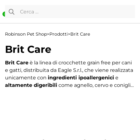
Vai al contenuto
Ricerca per:
0
Robinson Pet Shop
>
Prodotti
>
Brit Care
Brit Care
Brit Care
è la linea di crocchette grain free per cani
e gatti, distribuita da Eagle S.r.l., che viene realizzata
unicamente con
ingredienti ipoallergenici
e
altamente digeribili
come agnello, cervo e coniglio,
salmone, riso e patate.
L’attenta selezione degli ingredienti garantisce
l’elevata tollerabilità del cibo
, prevenendo così
reazioni allergiche e intolleranze alimentari. Le
Visualizzazione di 97-107 di 107 risultati
formule Brit Care contengono infatti elementi
←
funzionali che supportano il sistema immunitario,
1
migliorano la salute dell’organismo e aiutano ad