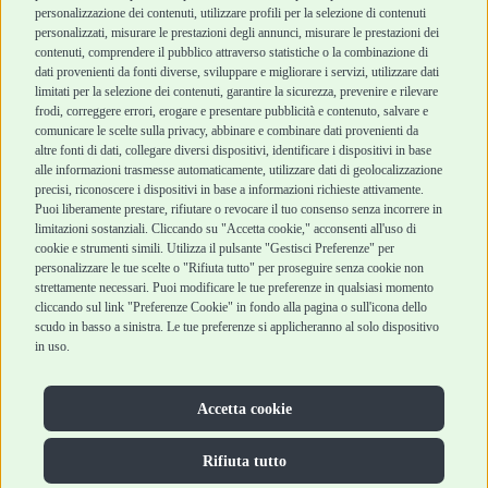
Chi siamo
Termini e condizioni
personalizzazione dei contenuti, utilizzare profili per la selezione di contenuti
personalizzati, misurare le prestazioni degli annunci, misurare le prestazioni dei
Punti vendita
di vendita
contenuti, comprendere il pubblico attraverso statistiche o la combinazione di
Marchi
Cashback
dati provenienti da fonti diverse, sviluppare e migliorare i servizi, utilizzare dati
Blog
Metodi di
limitati per la selezione dei contenuti, garantire la sicurezza, prevenire e rilevare
Assistenza Robinson
pagamento
frodi, correggere errori, erogare e presentare pubblicità e contenuto, salvare e
Pet Shop
Recesso e Reso
comunicare le scelte sulla privacy, abbinare e combinare dati provenienti da
Offerte
Spedizioni
altre fonti di dati, collegare diversi dispositivi, identificare i dispositivi in base
alle informazioni trasmesse automaticamente, utilizzare dati di geolocalizzazione
Promozioni
precisi, riconoscere i dispositivi in base a informazioni richieste attivamente.
Recensioni Feedaty
Puoi liberamente prestare, rifiutare o revocare il tuo consenso senza incorrere in
limitazioni sostanziali. Cliccando su "Accetta cookie," acconsenti all'uso di
cookie e strumenti simili. Utilizza il pulsante "Gestisci Preferenze" per
personalizzare le tue scelte o "Rifiuta tutto" per proseguire senza cookie non
strettamente necessari. Puoi modificare le tue preferenze in qualsiasi momento
Robinson Pet Shop S.r.l.
Via V. Giovanni Schiaparelli, 21 – 47122 Forlì (FC)
cliccando sul link "Preferenze Cookie" in fondo alla pagina o sull'icona dello
P.iva 04095130409 | REA: FO 329541
scudo in basso a sinistra. Le tue preferenze si applicheranno al solo dispositivo
info@robinsonpetshop.it | Tel. 0543 096850
in uso.
www.robinsonpetshop.it srl è di proprietà di Robinson sas
(P.IVA 03366100406)
Copyright © 2025 Robinsonpetshop.it s.r.l. – Tutti i diritti
Accetta cookie
riservati |
Privacy Policy
|
Cookie Policy
| Creato da
Jump
Rifiuta tutto