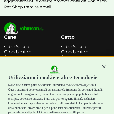
aggiornamenti e offerte promozionali da Robinson
Pet Shop tramite email.
Cane
Gatto
Cibo Secco
Cibo Secco
Cibo Umido
Cibo Umido
Snack e
Snack e
Masticazione
Masticazione
Continu
Diete Veterinarie
Diete Veterinarie
Cura e Salute
Cura e Salute
Utilizziamo i cookie e altre tecnologie
Igiene e Pulizia
Igiene e Pulizia
Accessori
Accessori
Noi e altre
5 terze parti
selezionate utilizziamo cookie e tecnologie simili.
Cani Mini
Top Quality
Questi strumenti sono essenziali per garantire la fruizione dei contenuti digitali,
Top Quality
migliorare la navigazione e, previo tuo consenso, per scopi pubblicitari. Ad
esempio, potremmo utilizzare i tuoi dati per le seguenti finalità: archiviare
informazioni su dispositivo e/o accedervi, utilizzare dati limitati per la selezione
Robinson Pet Shop
Acquisti sicuri
della pubblicità, creare profili per la pubblicità personalizzata, utilizzare profili
per la selezione di pubblicità personalizzata, creare profili per la