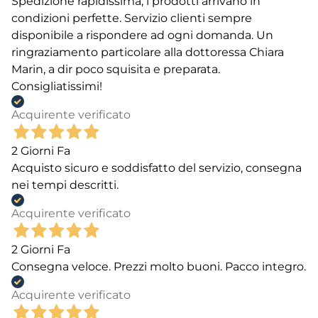
positivamente le caratteristiche nutrizionali, come
Spedizione rapidissima, i prodotti arrivano in
frutto-oligosaccaridi (FOS), mannano-oligosaccaridi
condizioni perfette. Servizio clienti sempre
(MOS), estratto di
Yucca schidigera
, olio di salmone,
disponibile a rispondere ad ogni domanda. Un
solfato di condroitina e glucosamina, calcio, fosforo,
ringraziamento particolare alla dottoressa Chiara
selenio, zinco, rame e vitamina E.
Marin, a dir poco squisita e preparata.
L’azienda Brit Care è inoltre
Cruelty Free
, pertanto
Consigliatissimi!
rifiuta fermamente qualunque tipo di test sugli
Acquirente verificato
animali, è severamente contraria a crudeltà e abusi
e non utilizza alcun tipo di ingrediente che possa
2 Giorni Fa
nuocere alla salute e al benessere di umani e
Acquisto sicuro e soddisfatto del servizio, consegna
animali.
nei tempi descritti.
Acquirente verificato
2 Giorni Fa
Consegna veloce. Prezzi molto buoni. Pacco integro.
Acquirente verificato