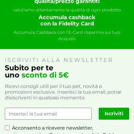
qualità/prezzo garantiti
valutiamo attentamente la qualità di ogni prodotto
Accumula cashback
con la Fidelity Card
Accumula Cashback con l’E-Card risparmia sui tuoi
Acquisti
ISCRIVITI ALLA NEWSLETTER
Subito per te
uno
sconto di 5€
Ricevi consigli utili per il tuo pet, novità e
promozioni esclusive. Inserisci la tua email, potrai
disiscriverti in qualsiasi momento
Iscriviti
Acconsento a ricevere newsletter,