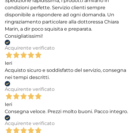
positivamente le caratteristiche nutrizionali, come
Spedizione rapidissima, i prodotti arrivano in
frutto-oligosaccaridi (FOS), mannano-oligosaccaridi
condizioni perfette. Servizio clienti sempre
(MOS), estratto di
Yucca schidigera
, olio di salmone,
disponibile a rispondere ad ogni domanda. Un
solfato di condroitina e glucosamina, calcio, fosforo,
ringraziamento particolare alla dottoressa Chiara
selenio, zinco, rame e vitamina E.
Marin, a dir poco squisita e preparata.
L’azienda Brit Care è inoltre
Cruelty Free
, pertanto
Consigliatissimi!
rifiuta fermamente qualunque tipo di test sugli
Acquirente verificato
animali, è severamente contraria a crudeltà e abusi
e non utilizza alcun tipo di ingrediente che possa
Ieri
nuocere alla salute e al benessere di umani e
Acquisto sicuro e soddisfatto del servizio, consegna
animali.
nei tempi descritti.
Acquirente verificato
Ieri
Consegna veloce. Prezzi molto buoni. Pacco integro.
Acquirente verificato