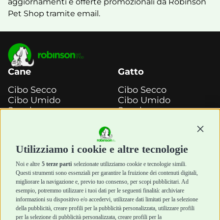
aggiornamenti e offerte promozionali da Robinson
Pet Shop tramite email.
Cane
Gatto
Cibo Secco
Cibo Secco
Cibo Umido
Cibo Umido
Snack e
Snack e
Masticazione
Masticazione
Continu
Diete Veterinarie
Diete Veterinarie
Cura e Salute
Cura e Salute
Utilizziamo i cookie e altre tecnologie
Igiene e Pulizia
Igiene e Pulizia
Accessori
Accessori
Noi e altre
5 terze parti
selezionate utilizziamo cookie e tecnologie simili.
Cani Mini
Top Quality
Questi strumenti sono essenziali per garantire la fruizione dei contenuti digitali,
Top Quality
migliorare la navigazione e, previo tuo consenso, per scopi pubblicitari. Ad
esempio, potremmo utilizzare i tuoi dati per le seguenti finalità: archiviare
informazioni su dispositivo e/o accedervi, utilizzare dati limitati per la selezione
Robinson Pet Shop
Acquisti sicuri
della pubblicità, creare profili per la pubblicità personalizzata, utilizzare profili
per la selezione di pubblicità personalizzata, creare profili per la