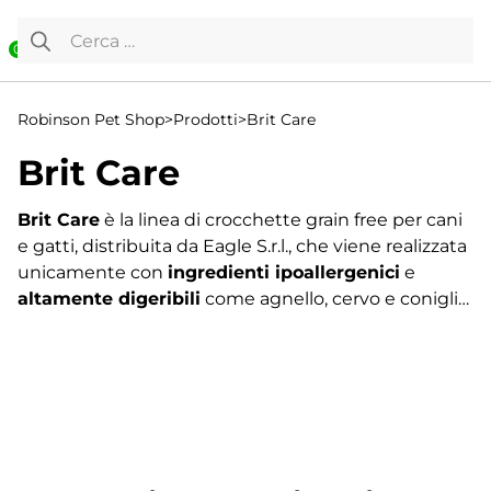
Vai al contenuto
Ricerca per:
0
Robinson Pet Shop
>
Prodotti
>
Brit Care
Brit Care
Brit Care
è la linea di crocchette grain free per cani
e gatti, distribuita da Eagle S.r.l., che viene realizzata
unicamente con
ingredienti ipoallergenici
e
altamente digeribili
come agnello, cervo e coniglio,
salmone, riso e patate.
L’attenta selezione degli ingredienti garantisce
l’elevata tollerabilità del cibo
, prevenendo così
reazioni allergiche e intolleranze alimentari. Le
Visualizzazione di 65-80 di 107 risultati
formule Brit Care contengono infatti elementi
←
funzionali che supportano il sistema immunitario,
1
migliorano la salute dell’organismo e aiutano ad