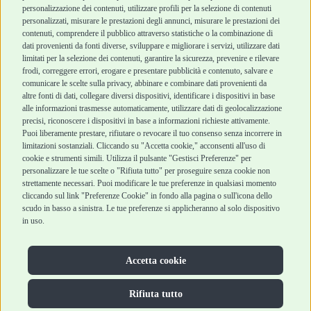
Chi siamo
Termini e condizioni
personalizzazione dei contenuti, utilizzare profili per la selezione di contenuti
personalizzati, misurare le prestazioni degli annunci, misurare le prestazioni dei
Punti vendita
di vendita
contenuti, comprendere il pubblico attraverso statistiche o la combinazione di
Marchi
Cashback
dati provenienti da fonti diverse, sviluppare e migliorare i servizi, utilizzare dati
Blog
Metodi di
limitati per la selezione dei contenuti, garantire la sicurezza, prevenire e rilevare
Assistenza Robinson
pagamento
frodi, correggere errori, erogare e presentare pubblicità e contenuto, salvare e
Pet Shop
Recesso e Reso
comunicare le scelte sulla privacy, abbinare e combinare dati provenienti da
Offerte
Spedizioni
altre fonti di dati, collegare diversi dispositivi, identificare i dispositivi in base
alle informazioni trasmesse automaticamente, utilizzare dati di geolocalizzazione
Promozioni
precisi, riconoscere i dispositivi in base a informazioni richieste attivamente.
Recensioni Feedaty
Puoi liberamente prestare, rifiutare o revocare il tuo consenso senza incorrere in
limitazioni sostanziali. Cliccando su "Accetta cookie," acconsenti all'uso di
cookie e strumenti simili. Utilizza il pulsante "Gestisci Preferenze" per
personalizzare le tue scelte o "Rifiuta tutto" per proseguire senza cookie non
strettamente necessari. Puoi modificare le tue preferenze in qualsiasi momento
Robinson Pet Shop S.r.l.
Via V. Giovanni Schiaparelli, 21 – 47122 Forlì (FC)
cliccando sul link "Preferenze Cookie" in fondo alla pagina o sull'icona dello
P.iva 04095130409 | REA: FO 329541
scudo in basso a sinistra. Le tue preferenze si applicheranno al solo dispositivo
info@robinsonpetshop.it | Tel. 0543 096850
in uso.
www.robinsonpetshop.it srl è di proprietà di Robinson sas
(P.IVA 03366100406)
Copyright © 2025 Robinsonpetshop.it s.r.l. – Tutti i diritti
Accetta cookie
riservati |
Privacy Policy
|
Cookie Policy
| Creato da
Jump
Rifiuta tutto