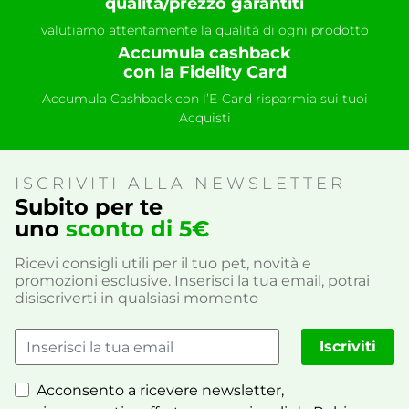
qualità/prezzo garantiti
valutiamo attentamente la qualità di ogni prodotto
Accumula cashback
con la Fidelity Card
Accumula Cashback con l’E-Card risparmia sui tuoi
Acquisti
ISCRIVITI ALLA NEWSLETTER
Subito per te
uno
sconto di 5€
Ricevi consigli utili per il tuo pet, novità e
promozioni esclusive. Inserisci la tua email, potrai
disiscriverti in qualsiasi momento
Iscriviti
Acconsento a ricevere newsletter,