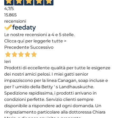
29
4,7
/5
30
15.865
31
recensioni
32
Le nostre recensioni a 4 e 5 stelle.
33
Clicca qui per leggerle tutte >
34
Precedente
Successivo
35
Ieri
36
Prodotti di eccellente qualità per tutte le esigenze
37
dei nostri amici pelosi. I miei gatti senior
38
impazziscono per la linea Canagan, soap incluse e
per l' umido della Betty ' s Landhauskuche.
→
Spedizione rapidissima, i prodotti arrivano in
condizioni perfette. Servizio clienti sempre
disponibile a rispondere ad ogni domanda. Un
ringraziamento particolare alla dottoressa Chiara