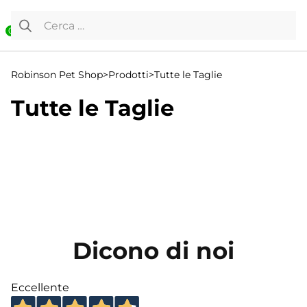
Vai al contenuto
Ricerca per:
0
Robinson Pet Shop
>
Prodotti
>
Tutte le Taglie
Tutte le Taglie
Visualizzazione di 497-512 di 607 risultati
←
1
Dicono di noi
2
3
Eccellente
…