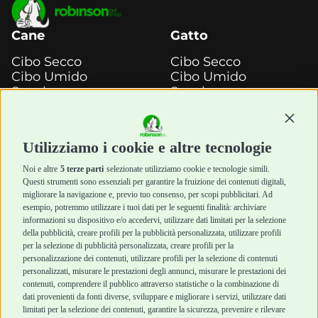
Cane
Gatto
Cibo Secco
Cibo Secco
Cibo Umido
Cibo Umido
Snack e
Snack e
Masticazione
Masticazione
Continu
Diete Veterinarie
Diete Veterinarie
Cura e Salute
Cura e Salute
Utilizziamo i cookie e altre tecnologie
Igiene e Pulizia
Igiene e Pulizia
Accessori
Accessori
Noi e altre
5 terze parti
selezionate utilizziamo cookie e tecnologie simili.
Cani Mini
Top Quality
Questi strumenti sono essenziali per garantire la fruizione dei contenuti digitali,
Top Quality
migliorare la navigazione e, previo tuo consenso, per scopi pubblicitari. Ad
esempio, potremmo utilizzare i tuoi dati per le seguenti finalità: archiviare
informazioni su dispositivo e/o accedervi, utilizzare dati limitati per la selezione
Robinson Pet Shop
Acquisti sicuri
della pubblicità, creare profili per la pubblicità personalizzata, utilizzare profili
per la selezione di pubblicità personalizzata, creare profili per la
Chi siamo
Termini e condizioni
personalizzazione dei contenuti, utilizzare profili per la selezione di contenuti
personalizzati, misurare le prestazioni degli annunci, misurare le prestazioni dei
Punti vendita
di vendita
contenuti, comprendere il pubblico attraverso statistiche o la combinazione di
Marchi
Cashback
dati provenienti da fonti diverse, sviluppare e migliorare i servizi, utilizzare dati
Blog
Metodi di
limitati per la selezione dei contenuti, garantire la sicurezza, prevenire e rilevare