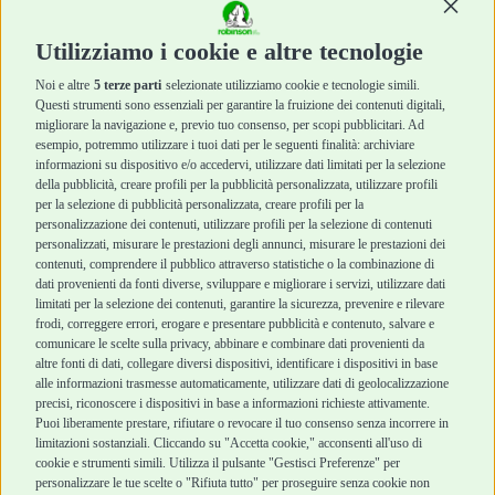
Continu
Diete Veterinarie
Diete Veterinarie
Cura e Salute
Cura e Salute
Utilizziamo i cookie e altre tecnologie
Igiene e Pulizia
Igiene e Pulizia
Accessori
Accessori
Noi e altre
5 terze parti
selezionate utilizziamo cookie e tecnologie simili.
Cani Mini
Top Quality
Questi strumenti sono essenziali per garantire la fruizione dei contenuti digitali,
Top Quality
migliorare la navigazione e, previo tuo consenso, per scopi pubblicitari. Ad
esempio, potremmo utilizzare i tuoi dati per le seguenti finalità: archiviare
informazioni su dispositivo e/o accedervi, utilizzare dati limitati per la selezione
Robinson Pet Shop
Acquisti sicuri
della pubblicità, creare profili per la pubblicità personalizzata, utilizzare profili
per la selezione di pubblicità personalizzata, creare profili per la
Chi siamo
Termini e condizioni
personalizzazione dei contenuti, utilizzare profili per la selezione di contenuti
personalizzati, misurare le prestazioni degli annunci, misurare le prestazioni dei
Punti vendita
di vendita
contenuti, comprendere il pubblico attraverso statistiche o la combinazione di
Marchi
Cashback
dati provenienti da fonti diverse, sviluppare e migliorare i servizi, utilizzare dati
Blog
Metodi di
limitati per la selezione dei contenuti, garantire la sicurezza, prevenire e rilevare
Assistenza Robinson
pagamento
frodi, correggere errori, erogare e presentare pubblicità e contenuto, salvare e
Pet Shop
Recesso e Reso
comunicare le scelte sulla privacy, abbinare e combinare dati provenienti da
Offerte
Spedizioni
altre fonti di dati, collegare diversi dispositivi, identificare i dispositivi in base
alle informazioni trasmesse automaticamente, utilizzare dati di geolocalizzazione
Promozioni
precisi, riconoscere i dispositivi in base a informazioni richieste attivamente.
Recensioni Feedaty
Puoi liberamente prestare, rifiutare o revocare il tuo consenso senza incorrere in
limitazioni sostanziali. Cliccando su "Accetta cookie," acconsenti all'uso di
cookie e strumenti simili. Utilizza il pulsante "Gestisci Preferenze" per
personalizzare le tue scelte o "Rifiuta tutto" per proseguire senza cookie non