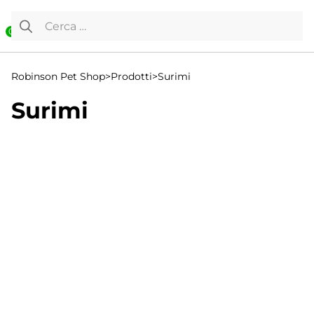
Vai al contenuto
Ricerca per:
0
Robinson Pet Shop
>
Prodotti
>
Surimi
Surimi
Visualizzazione del risultato