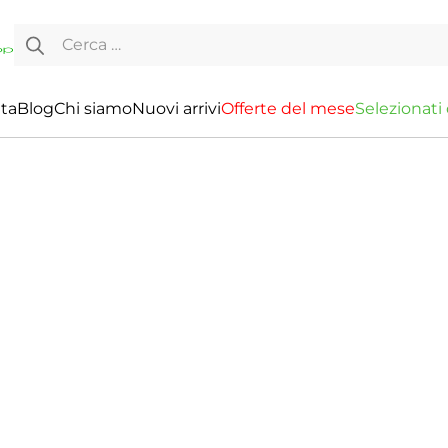
Ricerca per:
ita
Blog
Chi siamo
Nuovi arrivi
O
f
f
e
r
t
e
d
e
l
m
e
s
e
S
e
l
e
z
i
o
n
a
t
i