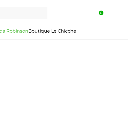
0
d
a
R
o
b
i
n
s
o
n
Boutique Le Chicche