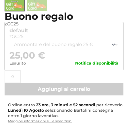
Buono regalo
zGC25
default
zGC25
25,00
€
Esaurito
Notifica disponibilità
Aggiungi al carrello
Ordina entro
23 ore, 3 minuti e 52 secondi
per riceverlo
Lunedì
10 Agosto
selezionando Bartolini consegna
entro 1 giorno lavorativo.
Maggiori informazioni sulle spedizioni