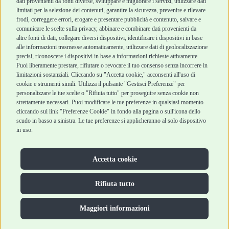
dati provenienti da fonti diverse, sviluppare e migliorare i servizi, utilizzare dati
Blog
Metodi di
limitati per la selezione dei contenuti, garantire la sicurezza, prevenire e rilevare
Assistenza Robinson
pagamento
frodi, correggere errori, erogare e presentare pubblicità e contenuto, salvare e
Pet Shop
Recesso e Reso
comunicare le scelte sulla privacy, abbinare e combinare dati provenienti da
Offerte
Spedizioni
altre fonti di dati, collegare diversi dispositivi, identificare i dispositivi in base
alle informazioni trasmesse automaticamente, utilizzare dati di geolocalizzazione
Promozioni
precisi, riconoscere i dispositivi in base a informazioni richieste attivamente.
Recensioni Feedaty
Puoi liberamente prestare, rifiutare o revocare il tuo consenso senza incorrere in
limitazioni sostanziali. Cliccando su "Accetta cookie," acconsenti all'uso di
cookie e strumenti simili. Utilizza il pulsante "Gestisci Preferenze" per
personalizzare le tue scelte o "Rifiuta tutto" per proseguire senza cookie non
Robinson Pet Shop S.r.l.
strettamente necessari. Puoi modificare le tue preferenze in qualsiasi momento
Via V. Giovanni Schiaparelli, 21 – 47122 Forlì (FC)
cliccando sul link "Preferenze Cookie" in fondo alla pagina o sull'icona dello
P.iva 04095130409 | REA: FO 329541
scudo in basso a sinistra. Le tue preferenze si applicheranno al solo dispositivo
info@robinsonpetshop.it | Tel. 0543 096850
in uso.
www.robinsonpetshop.it srl è di proprietà di Robinson sas
(P.IVA 03366100406)
Copyright © 2025 Robinsonpetshop.it s.r.l. – Tutti i diritti
Accetta cookie
riservati |
Privacy Policy
|
Cookie Policy
| Creato da
Jump
Rifiuta tutto
Maggiori informazioni
Hai bisogno di aiuto?
Contatta la nostra Veterinaria