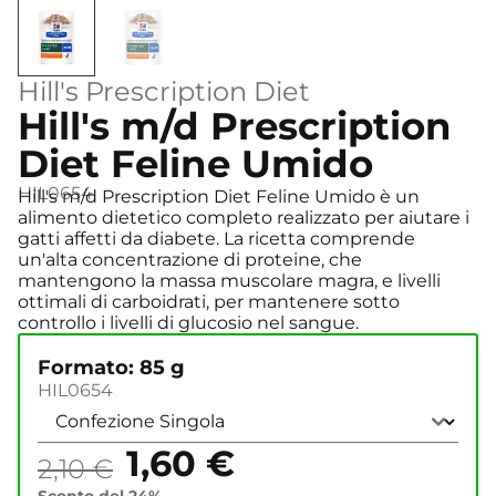
Hill's Prescription Diet
Hill's m/d Prescription
Diet Feline Umido
HIL0654
Hill's m/d Prescription Diet Feline Umido è un
alimento dietetico completo realizzato per aiutare i
gatti affetti da diabete. La ricetta comprende
un'alta concentrazione di proteine, che
mantengono la massa muscolare magra, e livelli
ottimali di carboidrati, per mantenere sotto
controllo i livelli di glucosio nel sangue.
Formato: 85 g
HIL0654
1,60
€
2,10
€
Sconto del 24%