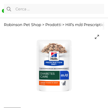
Vai al contenuto
Ricerca per:
0
Diete Veterinarie e Integratori
Offerte
Robinson Pet Shop
>
Prodotti
>
Hill’s m/d Prescriptio