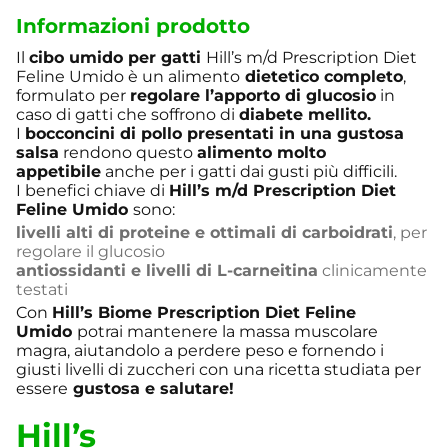
Informazioni prodotto
Il
cibo umido per gatti
Hill’s m/d Prescription Diet
Feline Umido è un alimento
dietetico completo
,
formulato per
regolare l’apporto di glucosio
in
caso di gatti che soffrono di
diabete mellito.
I
bocconcini di pollo presentati in una gustosa
salsa
rendono questo
alimento molto
appetibile
anche per i gatti dai gusti più difficili.
I benefici chiave di
Hill’s m/d Prescription Diet
Feline Umido
sono:
livelli alti di proteine e ottimali di carboidrati
, per
regolare il glucosio
antiossidanti e livelli di L-carneitina
clinicamente
testati
Con
Hill’s Biome Prescription Diet Feline
Umido
potrai mantenere la massa muscolare
magra, aiutandolo a perdere peso e fornendo i
giusti livelli di zuccheri con una ricetta studiata per
essere
gustosa e salutare!
Hill’s