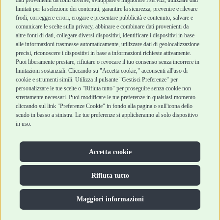
Blog
Metodi di
limitati per la selezione dei contenuti, garantire la sicurezza, prevenire e rilevare
Assistenza Robinson
pagamento
frodi, correggere errori, erogare e presentare pubblicità e contenuto, salvare e
Pet Shop
Recesso e Reso
comunicare le scelte sulla privacy, abbinare e combinare dati provenienti da
Offerte
Spedizioni
altre fonti di dati, collegare diversi dispositivi, identificare i dispositivi in base
alle informazioni trasmesse automaticamente, utilizzare dati di geolocalizzazione
Promozioni
precisi, riconoscere i dispositivi in base a informazioni richieste attivamente.
Recensioni Feedaty
Puoi liberamente prestare, rifiutare o revocare il tuo consenso senza incorrere in
limitazioni sostanziali. Cliccando su "Accetta cookie," acconsenti all'uso di
cookie e strumenti simili. Utilizza il pulsante "Gestisci Preferenze" per
personalizzare le tue scelte o "Rifiuta tutto" per proseguire senza cookie non
strettamente necessari. Puoi modificare le tue preferenze in qualsiasi momento
Robinson Pet Shop S.r.l.
Via V. Giovanni Schiaparelli, 21 – 47122 Forlì (FC)
cliccando sul link "Preferenze Cookie" in fondo alla pagina o sull'icona dello
P.iva 04095130409 | REA: FO 329541
scudo in basso a sinistra. Le tue preferenze si applicheranno al solo dispositivo
info@robinsonpetshop.it | Tel. 0543 096850
in uso.
www.robinsonpetshop.it srl è di proprietà di Robinson sas
(P.IVA 03366100406)
Copyright © 2025 Robinsonpetshop.it s.r.l. – Tutti i diritti
Accetta cookie
riservati |
Privacy Policy
|
Cookie Policy
| Creato da
Jump
Rifiuta tutto
Maggiori informazioni
Hai bisogno di aiuto?
Contatta la nostra Veterinaria