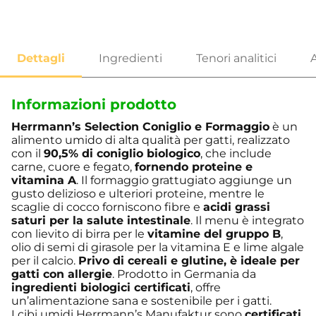
Informazioni prodotto
Herrmann’s Selection Coniglio e Formaggio
è un
alimento umido di alta qualità per gatti, realizzato
con il
90,5% di coniglio biologico
, che include
carne, cuore e fegato,
fornendo proteine e
vitamina A
. Il formaggio grattugiato aggiunge un
gusto delizioso e ulteriori proteine, mentre le
scaglie di cocco forniscono fibre e
acidi grassi
saturi per la salute intestinale
. Il menu è integrato
con lievito di birra per le
vitamine del gruppo B
,
olio di semi di girasole per la vitamina E e lime algale
per il calcio.
Privo di cereali e glutine, è ideale per
gatti con allergie
. Prodotto in Germania da
ingredienti biologici certificati
, offre
un’alimentazione sana e sostenibile per i gatti.
I cibi umidi Herrmann’s Manufaktur sono
certificati