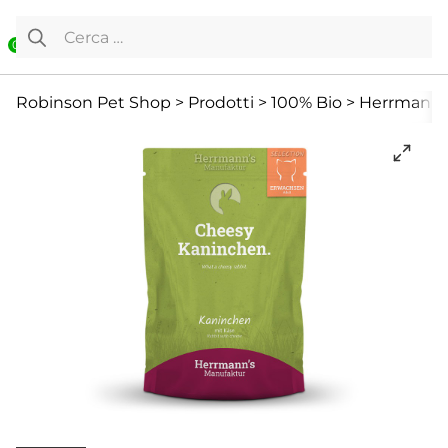
Vai al contenuto
Ricerca per:
0
Cibo umido
Cibo Umido
Gatto
Robinson Pet Shop
>
Prodotti
>
100% Bio
>
Herrmann’s