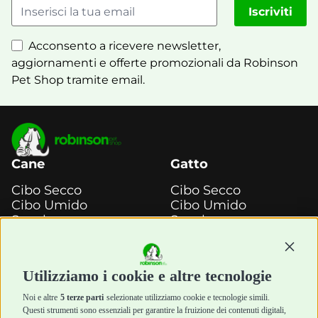
Iscriviti
Acconsento a ricevere newsletter,
aggiornamenti e offerte promozionali da Robinson
Pet Shop tramite email.
Cane
Gatto
Cibo Secco
Cibo Secco
Cibo Umido
Cibo Umido
Snack e
Snack e
Masticazione
Masticazione
Continu
Diete Veterinarie
Diete Veterinarie
Cura e Salute
Cura e Salute
Utilizziamo i cookie e altre tecnologie
Igiene e Pulizia
Igiene e Pulizia
Accessori
Accessori
Noi e altre
5 terze parti
selezionate utilizziamo cookie e tecnologie simili.
Cani Mini
Top Quality
Questi strumenti sono essenziali per garantire la fruizione dei contenuti digitali,