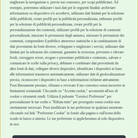
Top Quality
migliorare la navigazione e, previo tuo consenso, per scopi pubblicitari. Ad
esempio, potremmo utilizzare i tuoi dati per le seguenti finalità: archiviare
informazioni su dispositivo e/o accedervi, utilizzare dati limitati per la selezione
Robinson Pet Shop
Acquisti sicuri
della pubblicità, creare profili per la pubblicità personalizzata, utilizzare profili
per la selezione di pubblicità personalizzata, creare profili per la
Chi siamo
Termini e condizioni
personalizzazione dei contenuti, utilizzare profili per la selezione di contenuti
personalizzati, misurare le prestazioni degli annunci, misurare le prestazioni dei
Punti vendita
di vendita
contenuti, comprendere il pubblico attraverso statistiche o la combinazione di
Marchi
Cashback
dati provenienti da fonti diverse, sviluppare e migliorare i servizi, utilizzare dati
Blog
Metodi di
limitati per la selezione dei contenuti, garantire la sicurezza, prevenire e rilevare
Assistenza Robinson
pagamento
frodi, correggere errori, erogare e presentare pubblicità e contenuto, salvare e
Pet Shop
Recesso e Reso
comunicare le scelte sulla privacy, abbinare e combinare dati provenienti da
Offerte
Spedizioni
altre fonti di dati, collegare diversi dispositivi, identificare i dispositivi in base
alle informazioni trasmesse automaticamente, utilizzare dati di geolocalizzazione
Promozioni
precisi, riconoscere i dispositivi in base a informazioni richieste attivamente.
Recensioni Feedaty
Puoi liberamente prestare, rifiutare o revocare il tuo consenso senza incorrere in
limitazioni sostanziali. Cliccando su "Accetta cookie," acconsenti all'uso di
cookie e strumenti simili. Utilizza il pulsante "Gestisci Preferenze" per
personalizzare le tue scelte o "Rifiuta tutto" per proseguire senza cookie non
strettamente necessari. Puoi modificare le tue preferenze in qualsiasi momento
Robinson Pet Shop S.r.l.
Via V. Giovanni Schiaparelli, 21 – 47122 Forlì (FC)
cliccando sul link "Preferenze Cookie" in fondo alla pagina o sull'icona dello
P.iva 04095130409 | REA: FO 329541
scudo in basso a sinistra. Le tue preferenze si applicheranno al solo dispositivo
info@robinsonpetshop.it | Tel. 0543 096850
in uso.
www.robinsonpetshop.it srl è di proprietà di Robinson sas
(P.IVA 03366100406)
Copyright © 2025 Robinsonpetshop.it s.r.l. – Tutti i diritti