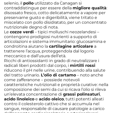
selenio, il
pollo
utilizzato da Canagan si
contraddistingue per essere della
migliore qualità
:
disossato fresco, cotto delicatamente a vapore per
preservarne gusto e digeribilità, viene tritato e
miscelato con pollo disidratato, per un concentrato
nutrizionale degno di nota.
Le
cozze verdi
– tipici molluschi neozelandesi –
contengono prodigiosi nutrienti a supporto di
articolazioni e sistema immunitario: glucosamina e
condroitina aiutano la
cartilagine articolare
a
trattenere l’acqua, proteggendola dal logorio
meccanico e dall’usura dell’età.
Ricchi di antiossidanti in grado di neutralizzare i
radicali liberi prodotti dal corpo, i
mirtilli rossi
riducono il pH nelle urine, contribuendo alla salute
del tratto urinario.
L’olio di cartamo
– noto anche
come zafferanone – possiede notevoli
caratteristiche nutrizionali e proprietà curative: nella
composizione dei semi da cui si ricava l’olio si rileva
un’elevata concentrazione di
grassi polinsaturi
,
acido linoleico
e
acido oleico
, tutti potenti alleati
contro il colesterolo cattivo che si accumula nel
sangue, responsabile di causare patologie a carico