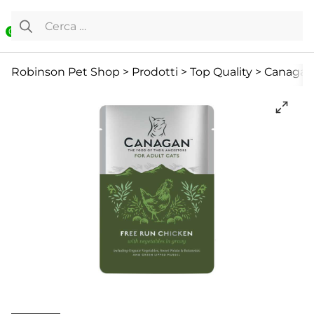
Vai al contenuto
Ricerca per:
0
Cibo Umido
Cibo umido
Gatto
Robinson Pet Shop
>
Prodotti
>
Top Quality
>
Canagan 