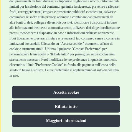
dati provenienti da fonti diverse, sviluppare e migliorare i servizi, utilizzare dati
Blog
Metodi di
limitati per la selezione dei contenuti, garantire la sicurezza, prevenire e rilevare
Assistenza Robinson
pagamento
frodi, correggere errori, erogare e presentare pubblicità e contenuto, salvare e
Pet Shop
Recesso e Reso
comunicare le scelte sulla privacy, abbinare e combinare dati provenienti da
Offerte
Spedizioni
altre fonti di dati, collegare diversi dispositivi, identificare i dispositivi in base
alle informazioni trasmesse automaticamente, utilizzare dati di geolocalizzazione
Promozioni
precisi, riconoscere i dispositivi in base a informazioni richieste attivamente.
Recensioni Feedaty
Puoi liberamente prestare, rifiutare o revocare il tuo consenso senza incorrere in
limitazioni sostanziali. Cliccando su "Accetta cookie," acconsenti all'uso di
cookie e strumenti simili. Utilizza il pulsante "Gestisci Preferenze" per
personalizzare le tue scelte o "Rifiuta tutto" per proseguire senza cookie non
strettamente necessari. Puoi modificare le tue preferenze in qualsiasi momento
Robinson Pet Shop S.r.l.
Via V. Giovanni Schiaparelli, 21 – 47122 Forlì (FC)
cliccando sul link "Preferenze Cookie" in fondo alla pagina o sull'icona dello
P.iva 04095130409 | REA: FO 329541
scudo in basso a sinistra. Le tue preferenze si applicheranno al solo dispositivo
info@robinsonpetshop.it | Tel. 0543 096850
in uso.
www.robinsonpetshop.it srl è di proprietà di Robinson sas
(P.IVA 03366100406)
Copyright © 2025 Robinsonpetshop.it s.r.l. – Tutti i diritti
Accetta cookie
riservati |
Privacy Policy
|
Cookie Policy
| Creato da
Jump
Rifiuta tutto
Maggiori informazioni
Hai bisogno di aiuto?
Contatta la nostra Veterinaria