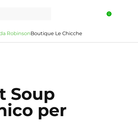
0
d
a
R
o
b
i
n
s
o
n
Boutique Le Chicche
t Soup
nico per