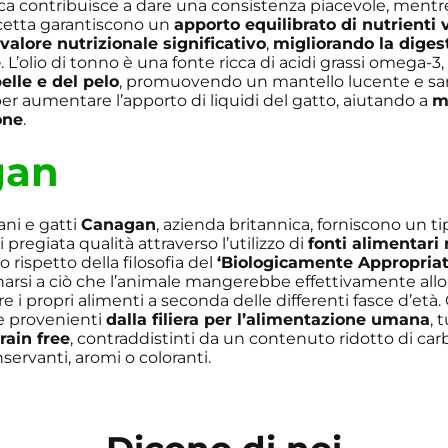
ca contribuisce a dare una consistenza piacevole, mentre
icetta garantiscono un
apporto equilibrato di nutrienti v
n
valore nutrizionale significativo
,
migliorando la diges
e
. L’olio di tonno è una fonte ricca di acidi grassi omega-
elle e del pelo
, promuovendo un mantello lucente e sa
er aumentare l’apporto di liquidi del gatto, aiutando a
m
one
.
gan
ani e gatti
Canagan
, azienda britannica, forniscono un ti
pregiata qualità attraverso l’utilizzo di
fonti alimentari r
o rispetto della filosofia del
‘Biologicamente Appropriat
inarsi a ciò che l’animale mangerebbe effettivamente allo
 i propri alimenti a seconda delle differenti fasce d’età. Ol
e provenienti
dalla filiera per l’alimentazione umana
, 
rain free
, contraddistinti da un contenuto ridotto di carb
servanti, aromi o coloranti.