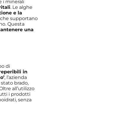
 i minerali
itali
. Le alghe
tione e la
3, che supportano
no. Questa
antenere una
po di
eperibili in
o’
, l’azienda
 stato brado,
tre all’utilizzo
tutti i prodotti
oidrati, senza