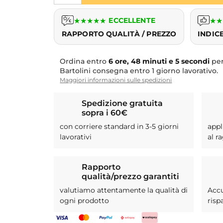
★
★
★
★
★
ECCELLENTE
★
★
RAPPORTO QUALITÀ / PREZZO
INDIC
Ordina entro
6 ore, 48 minuti e 4 secondi
per
Bartolini consegna entro 1 giorno lavorativo.
Maggiori informazioni sulle spedizioni
Spedizione gratuita
sopra i 60€
con corriere standard in 3-5 giorni
appl
lavorativi
al r
Rapporto
qualità/prezzo garantiti
valutiamo attentamente la qualità di
Acc
ogni prodotto
risp