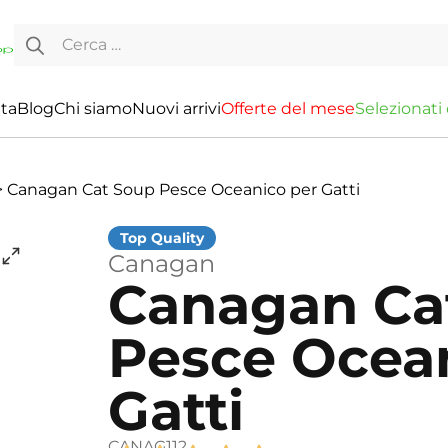
Ricerca per:
ita
Blog
Chi siamo
Nuovi arrivi
O
f
f
e
r
t
e
d
e
l
m
e
s
e
S
e
l
e
z
i
o
n
a
t
i
>
Canagan Cat Soup Pesce Oceanico per Gatti
Canagan
Canagan Ca
Pesce Ocea
Gatti
CANAG112