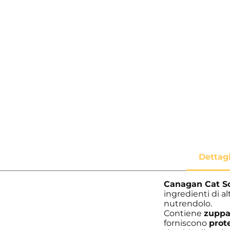
Canagan Cat So
ingredienti di a
nutrendolo.
Contiene
zuppa
forniscono
prote