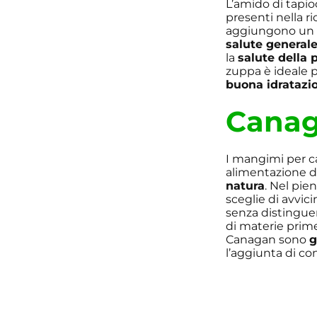
L’amido di tapio
presenti nella r
aggiungono u
salute general
la
salute della p
zuppa è ideale p
buona idratazi
Cana
I mangimi per c
alimentazione di 
natura
. Nel pien
sceglie di avvic
senza distinguere
di materie prim
Canagan sono
g
l’aggiunta di con