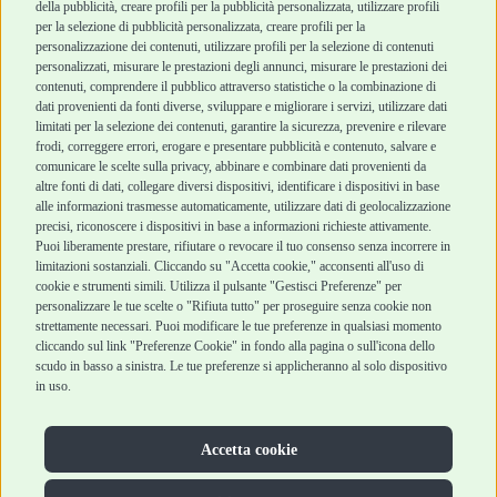
Robinson Pet Shop
Acquisti sicuri
della pubblicità, creare profili per la pubblicità personalizzata, utilizzare profili
per la selezione di pubblicità personalizzata, creare profili per la
Chi siamo
Termini e condizioni
personalizzazione dei contenuti, utilizzare profili per la selezione di contenuti
personalizzati, misurare le prestazioni degli annunci, misurare le prestazioni dei
Punti vendita
di vendita
contenuti, comprendere il pubblico attraverso statistiche o la combinazione di
Marchi
Cashback
dati provenienti da fonti diverse, sviluppare e migliorare i servizi, utilizzare dati
Blog
Metodi di
limitati per la selezione dei contenuti, garantire la sicurezza, prevenire e rilevare
Assistenza Robinson
pagamento
frodi, correggere errori, erogare e presentare pubblicità e contenuto, salvare e
Pet Shop
Recesso e Reso
comunicare le scelte sulla privacy, abbinare e combinare dati provenienti da
Offerte
Spedizioni
altre fonti di dati, collegare diversi dispositivi, identificare i dispositivi in base
alle informazioni trasmesse automaticamente, utilizzare dati di geolocalizzazione
Promozioni
precisi, riconoscere i dispositivi in base a informazioni richieste attivamente.
Recensioni Feedaty
Puoi liberamente prestare, rifiutare o revocare il tuo consenso senza incorrere in
limitazioni sostanziali. Cliccando su "Accetta cookie," acconsenti all'uso di
cookie e strumenti simili. Utilizza il pulsante "Gestisci Preferenze" per
personalizzare le tue scelte o "Rifiuta tutto" per proseguire senza cookie non
strettamente necessari. Puoi modificare le tue preferenze in qualsiasi momento
Robinson Pet Shop S.r.l.
Via V. Giovanni Schiaparelli, 21 – 47122 Forlì (FC)
cliccando sul link "Preferenze Cookie" in fondo alla pagina o sull'icona dello
P.iva 04095130409 | REA: FO 329541
scudo in basso a sinistra. Le tue preferenze si applicheranno al solo dispositivo
info@robinsonpetshop.it | Tel. 0543 096850
in uso.
www.robinsonpetshop.it srl è di proprietà di Robinson sas
(P.IVA 03366100406)
Copyright © 2025 Robinsonpetshop.it s.r.l. – Tutti i diritti
Accetta cookie
riservati |
Privacy Policy
|
Cookie Policy
| Creato da
Jump