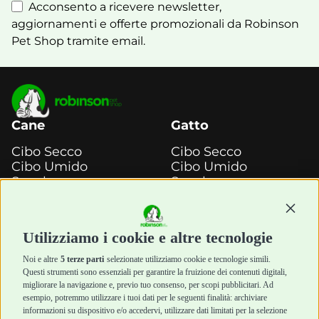
Acconsento a ricevere newsletter,
aggiornamenti e offerte promozionali da Robinson
Pet Shop tramite email.
Cane
Gatto
Cibo Secco
Cibo Secco
Cibo Umido
Cibo Umido
Snack e
Snack e
Masticazione
Masticazione
Continu
Diete Veterinarie
Diete Veterinarie
Cura e Salute
Cura e Salute
Utilizziamo i cookie e altre tecnologie
Igiene e Pulizia
Igiene e Pulizia
Accessori
Accessori
Noi e altre
5 terze parti
selezionate utilizziamo cookie e tecnologie simili.
Cani Mini
Top Quality
Questi strumenti sono essenziali per garantire la fruizione dei contenuti digitali,
Top Quality
migliorare la navigazione e, previo tuo consenso, per scopi pubblicitari. Ad
esempio, potremmo utilizzare i tuoi dati per le seguenti finalità: archiviare
informazioni su dispositivo e/o accedervi, utilizzare dati limitati per la selezione