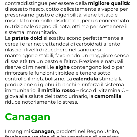
contraddistingue per essere della
migliore qualità
:
disossato fresco, cotto delicatamente a vapore per
preservarne gusto e digeribilità, viene tritato e
miscelato con pollo disidratato, per un concentrato
nutrizionale degno di nota, ottimo per sostenere il
sistema immunitario.
Le
patate dolci
si sostituiscono perfettamente a
cereali e farine: trattandosi di carboidrati a lento
rilascio, i livelli di zucchero nel sangue si
mantengono stabili, favorendo un maggiore senso
di sazietà tra un pasto e l’altro. Preziose e naturali
riserve di minerali, le
alghe
contengono iodio per
rinforzare le funzioni tiroidee e tenere sotto
controllo il metabolismo. La
calendula
stimola la
produzione di globuli bianchi e rinforza il sistema
immunitario, il
mirtillo rosso
– ricco di vitamina C –
giova alla salute del tratto urinario, la
camomilla
riduce notoriamente lo stress.
Canagan
I mangimi
Canagan
, prodotti nel Regno Unito,