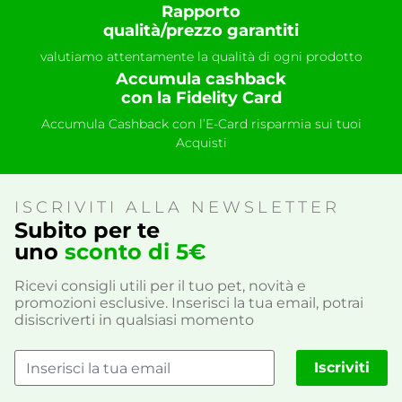
Rapporto
qualità/prezzo garantiti
valutiamo attentamente la qualità di ogni prodotto
Accumula cashback
con la Fidelity Card
Accumula Cashback con l’E-Card risparmia sui tuoi
Acquisti
ISCRIVITI ALLA NEWSLETTER
Subito per te
uno
sconto di 5€
Ricevi consigli utili per il tuo pet, novità e
promozioni esclusive. Inserisci la tua email, potrai
disiscriverti in qualsiasi momento
Iscriviti