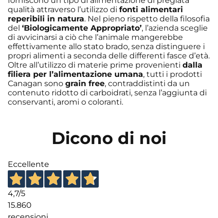
forniscono un tipo di alimentazione di pregiata
qualità attraverso l’utilizzo di
fonti alimentari
reperibili in natura
. Nel pieno rispetto della filosofia
del
‘Biologicamente Appropriato’
, l’azienda sceglie
di avvicinarsi a ciò che l’animale mangerebbe
effettivamente allo stato brado, senza distinguere i
propri alimenti a seconda delle differenti fasce d’età.
Oltre all’utilizzo di materie prime provenienti
dalla
filiera per l’alimentazione umana
, tutti i prodotti
Canagan sono
grain free
, contraddistinti da un
contenuto ridotto di carboidrati, senza l’aggiunta di
conservanti, aromi o coloranti.
Dicono di noi
Eccellente
4,7
/5
15.860
recensioni