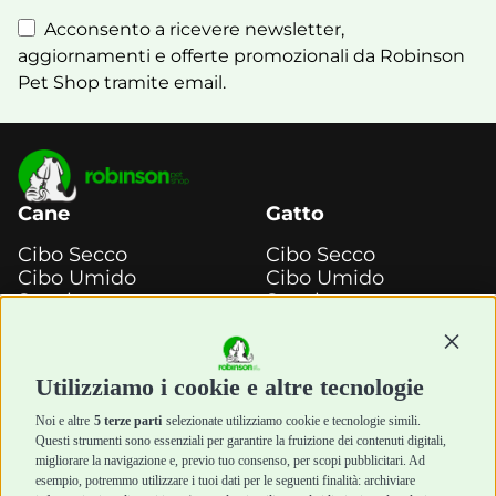
Acconsento a ricevere newsletter,
aggiornamenti e offerte promozionali da Robinson
Pet Shop tramite email.
Cane
Gatto
Cibo Secco
Cibo Secco
Cibo Umido
Cibo Umido
Snack e
Snack e
Masticazione
Masticazione
Continu
Diete Veterinarie
Diete Veterinarie
Cura e Salute
Cura e Salute
Utilizziamo i cookie e altre tecnologie
Igiene e Pulizia
Igiene e Pulizia
Accessori
Accessori
Noi e altre
5 terze parti
selezionate utilizziamo cookie e tecnologie simili.
Cani Mini
Top Quality
Questi strumenti sono essenziali per garantire la fruizione dei contenuti digitali,
Top Quality
migliorare la navigazione e, previo tuo consenso, per scopi pubblicitari. Ad
esempio, potremmo utilizzare i tuoi dati per le seguenti finalità: archiviare