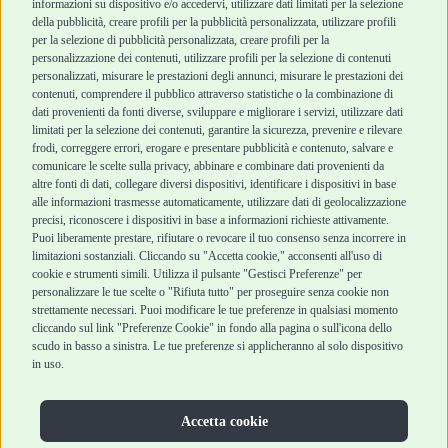
informazioni su dispositivo e/o accedervi, utilizzare dati limitati per la selezione
Robinson Pet Shop
Acquisti sicuri
della pubblicità, creare profili per la pubblicità personalizzata, utilizzare profili
per la selezione di pubblicità personalizzata, creare profili per la
Chi siamo
Termini e condizioni
personalizzazione dei contenuti, utilizzare profili per la selezione di contenuti
personalizzati, misurare le prestazioni degli annunci, misurare le prestazioni dei
Punti vendita
di vendita
contenuti, comprendere il pubblico attraverso statistiche o la combinazione di
Marchi
Cashback
dati provenienti da fonti diverse, sviluppare e migliorare i servizi, utilizzare dati
Blog
Metodi di
limitati per la selezione dei contenuti, garantire la sicurezza, prevenire e rilevare
Assistenza Robinson
pagamento
frodi, correggere errori, erogare e presentare pubblicità e contenuto, salvare e
Pet Shop
Recesso e Reso
comunicare le scelte sulla privacy, abbinare e combinare dati provenienti da
Offerte
Spedizioni
altre fonti di dati, collegare diversi dispositivi, identificare i dispositivi in base
alle informazioni trasmesse automaticamente, utilizzare dati di geolocalizzazione
Promozioni
precisi, riconoscere i dispositivi in base a informazioni richieste attivamente.
Recensioni Feedaty
Puoi liberamente prestare, rifiutare o revocare il tuo consenso senza incorrere in
limitazioni sostanziali. Cliccando su "Accetta cookie," acconsenti all'uso di
cookie e strumenti simili. Utilizza il pulsante "Gestisci Preferenze" per
personalizzare le tue scelte o "Rifiuta tutto" per proseguire senza cookie non
strettamente necessari. Puoi modificare le tue preferenze in qualsiasi momento
Robinson Pet Shop S.r.l.
Via V. Giovanni Schiaparelli, 21 – 47122 Forlì (FC)
cliccando sul link "Preferenze Cookie" in fondo alla pagina o sull'icona dello
P.iva 04095130409 | REA: FO 329541
scudo in basso a sinistra. Le tue preferenze si applicheranno al solo dispositivo
info@robinsonpetshop.it | Tel. 0543 096850
in uso.
www.robinsonpetshop.it srl è di proprietà di Robinson sas
(P.IVA 03366100406)
Copyright © 2025 Robinsonpetshop.it s.r.l. – Tutti i diritti
Accetta cookie
riservati |
Privacy Policy
|
Cookie Policy
| Creato da
Jump