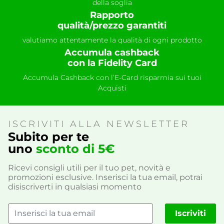
della soglia
Rapporto
qualità/prezzo garantiti
valutiamo attentamente la qualità di ogni prodotto
Accumula cashback
con la Fidelity Card
Accumula Cashback con l’E-Card risparmia sui tuoi
Acquisti
ISCRIVITI ALLA NEWSLETTER
Subito per te
uno
sconto di 5€
Ricevi consigli utili per il tuo pet, novità e
promozioni esclusive. Inserisci la tua email, potrai
disiscriverti in qualsiasi momento
Iscriviti