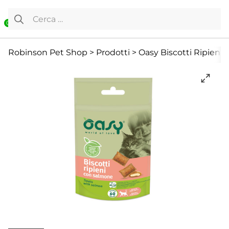
Vai al contenuto
Ricerca per:
0
Gatto
Offerte
Snack e Masticazione
Robinson Pet Shop
>
Prodotti
>
Oasy Biscotti Ripieni 