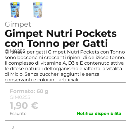
Gimpet
Gimpet Nutri Pockets
con Tonno per Gatti
GIM0255
Gli snack per gatti Gimpet Nutri Pockets con Tonno
sono bocconcini croccanti ripieni di delizioso tonno.
Il complesso di vitamine A, D3 e E contenuto attiva
le difese naturali dell’organismo e rafforza la vitalità
di Micio. Senza zuccheri aggiunti e senza
conservanti e coloranti artificiali.
Formato: 60 g
GIM0255
1,90
€
Esaurito
Notifica disponibilità