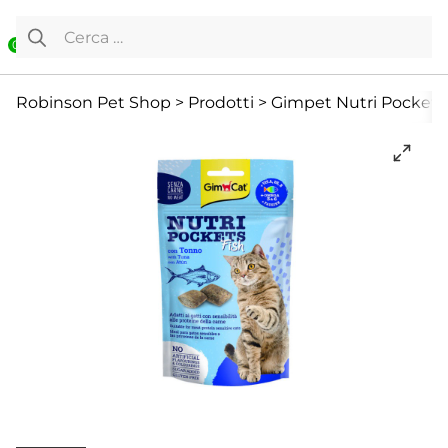
Vai al contenuto
Ricerca per:
0
Gatto
Senza categoria
Snack e Masticazione
Robinson Pet Shop
>
Prodotti
>
Gimpet Nutri Pockets 