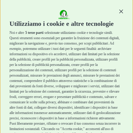
Snack e
Snack e
Masticazione
Masticazione
Continu
Diete Veterinarie
Diete Veterinarie
Cura e Salute
Cura e Salute
Utilizziamo i cookie e altre tecnologie
Igiene e Pulizia
Igiene e Pulizia
Accessori
Accessori
Noi e altre
5 terze parti
selezionate utilizziamo cookie e tecnologie simili.
Cani Mini
Top Quality
Questi strumenti sono essenziali per garantire la fruizione dei contenuti digitali,
Top Quality
migliorare la navigazione e, previo tuo consenso, per scopi pubblicitari. Ad
esempio, potremmo utilizzare i tuoi dati per le seguenti finalità: archiviare
informazioni su dispositivo e/o accedervi, utilizzare dati limitati per la selezione
Robinson Pet Shop
Acquisti sicuri
della pubblicità, creare profili per la pubblicità personalizzata, utilizzare profili
per la selezione di pubblicità personalizzata, creare profili per la
Chi siamo
Termini e condizioni
personalizzazione dei contenuti, utilizzare profili per la selezione di contenuti
personalizzati, misurare le prestazioni degli annunci, misurare le prestazioni dei
Punti vendita
di vendita
contenuti, comprendere il pubblico attraverso statistiche o la combinazione di
Marchi
Cashback
dati provenienti da fonti diverse, sviluppare e migliorare i servizi, utilizzare dati
Blog
Metodi di
limitati per la selezione dei contenuti, garantire la sicurezza, prevenire e rilevare
Assistenza Robinson
pagamento
frodi, correggere errori, erogare e presentare pubblicità e contenuto, salvare e
Pet Shop
Recesso e Reso
comunicare le scelte sulla privacy, abbinare e combinare dati provenienti da
Offerte
Spedizioni
altre fonti di dati, collegare diversi dispositivi, identificare i dispositivi in base
alle informazioni trasmesse automaticamente, utilizzare dati di geolocalizzazione
Promozioni
precisi, riconoscere i dispositivi in base a informazioni richieste attivamente.
Recensioni Feedaty
Puoi liberamente prestare, rifiutare o revocare il tuo consenso senza incorrere in
limitazioni sostanziali. Cliccando su "Accetta cookie," acconsenti all'uso di