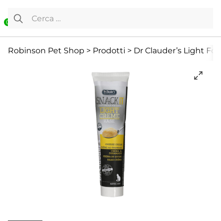
Vai al contenuto
Ricerca per:
0
Gatto
Snack e Masticazione
Robinson Pet Shop
>
Prodotti
>
Dr Clauder’s Light Fo