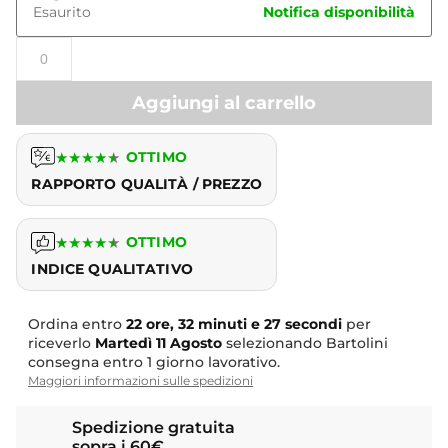
Esaurito
Notifica disponibilità
Aggiungi al carrello
★
★
★
★
★
OTTIMO
RAPPORTO QUALITÀ / PREZZO
★
★
★
★
★
OTTIMO
INDICE QUALITATIVO
Ordina entro
22 ore, 32 minuti e 27 secondi
per
riceverlo
Martedì
11 Agosto
selezionando Bartolini
consegna entro 1 giorno lavorativo.
Maggiori informazioni sulle spedizioni
Spedizione gratuita
sopra i 60€