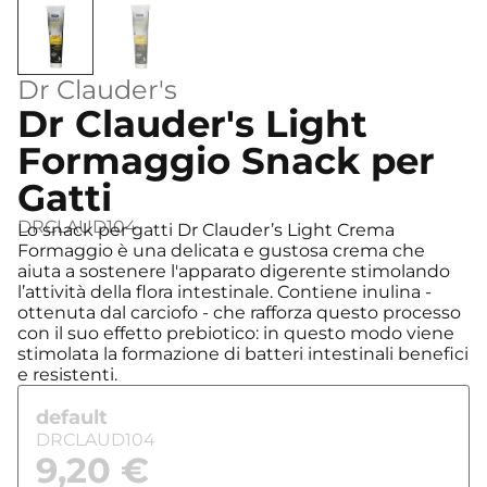
Dr Clauder's
Dr Clauder's Light
Formaggio Snack per
Gatti
DRCLAUD104
Lo snack per gatti Dr Clauder’s Light Crema
Formaggio è una delicata e gustosa crema che
aiuta a sostenere l'apparato digerente stimolando
l’attività della flora intestinale. Contiene inulina -
ottenuta dal carciofo - che rafforza questo processo
con il suo effetto prebiotico: in questo modo viene
stimolata la formazione di batteri intestinali benefici
e resistenti.
default
DRCLAUD104
9,20
€