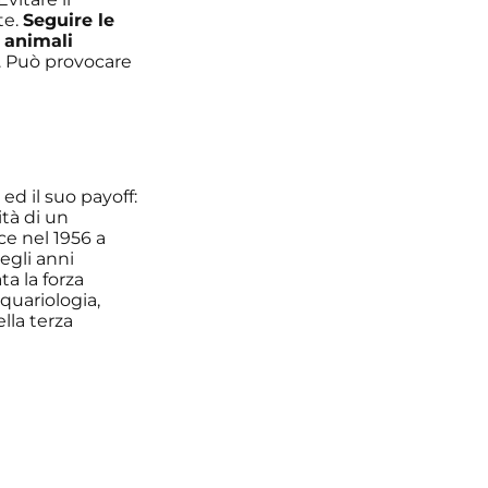
te.
Seguire le
, animali
e. Può provocare
y
ed il suo payoff:
ità di un
ce nel 1956 a
degli anni
a la forza
quariologia,
lla terza