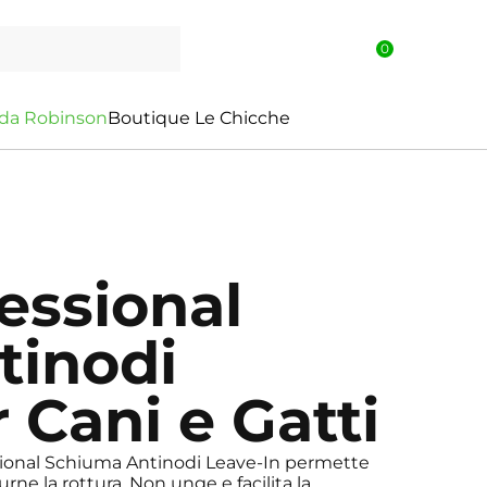
0
d
a
R
o
b
i
n
s
o
n
Boutique Le Chicche
essional
tinodi
 Cani e Gatti
ssional Schiuma Antinodi Leave-In permette
urne la rottura. Non unge e facilita la