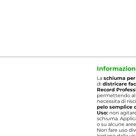
Informazion
La
schiuma per 
di
districare fa
Record Profess
permettendo al p
necessita di risc
pelo semplice d
Uso:
non agitare
schiuma. Applica
o su alcune aree
Non fare uso div
lontano dalla vis