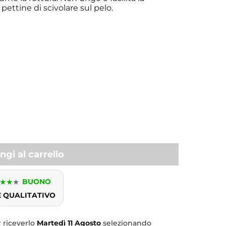
pettine di scivolare sul pelo.
gi al carrello
★
★
★
BUONO
E QUALITATIVO
 riceverlo
Martedì
11 Agosto
selezionando