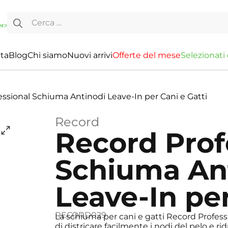
Ricerca per:
ita
Blog
Chi siamo
Nuovi arrivi
O
f
f
e
r
t
e
d
e
l
m
e
s
e
S
e
l
e
z
i
o
n
a
t
i
ssional Schiuma Antinodi Leave-In per Cani e Gatti
Record
Record Prof
Schiuma An
Leave-In per
RECORD029
La schiuma per cani e gatti Record Profe
di districare facilmente i nodi del pelo e rid