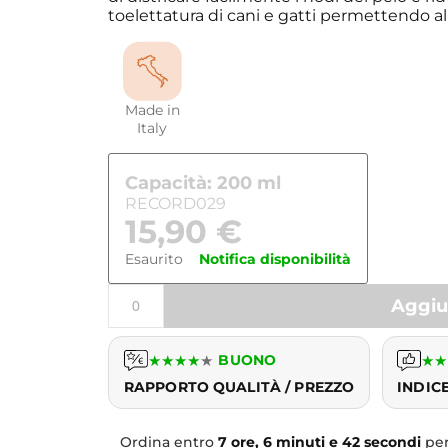
toelettatura di cani e gatti permettendo al 
Made in
Italy
Capacità: 200 ml
RECORD029
15,90
€
Esaurito
Notifica disponibilità
Aggiun
★
★
★
★
★
BUONO
★
★
RAPPORTO QUALITÀ / PREZZO
INDIC
Ordina entro
7 ore, 6 minuti e 42 secondi
per