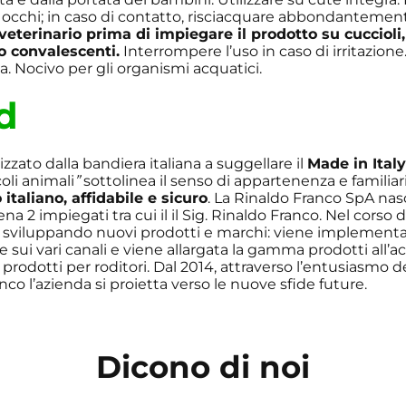
i occhi; in caso di contatto, risciacquare abbondantemen
 veterinario prima di impiegare il prodotto su cuccioli
 o convalescenti.
Interrompere l’uso in caso di irritazion
ca. Nocivo per gli organismi acquatici.
d
rizzato dalla bandiera italiana a suggellare il
Made in Ital
oli animali
”
sottolinea il senso di appartenenza e familiar
italiano, affidabile e sicuro
. La Rinaldo Franco SpA nas
a 2 impiegati tra cui il il Sig. Rinaldo Franco. Nel corso 
, sviluppando nuovi prodotti e marchi: viene implementat
 sui vari canali e viene allargata la gamma prodotti all’ac
 prodotti per roditori. Dal 2014, attraverso l’entusiasmo de
co l’azienda si proietta verso le nuove sfide future.
Dicono di noi