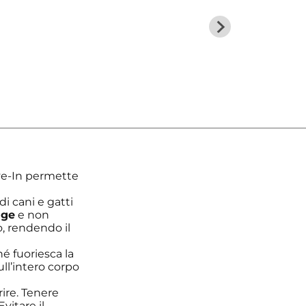
ve-In permette
 di cani e gatti
nge
e non
o, rendendo il
hé fuoriesca la
ll’intero corpo
rire. Tenere
vitare il