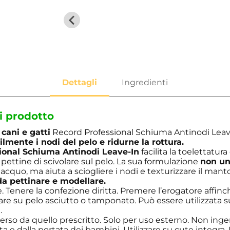
i prodotto
cani e gatti
Record Professional Schiuma Antinodi Lea
cilmente i nodi del pelo e ridurne la rottura.
ional Schiuma Antinodi Leave-In
facilita la toelettatura
ettine di scivolare sul pelo. La sua formulazione
non u
iacquo, ma aiuta a sciogliere i nodi e texturizzare il mant
a pettinare e modellare.
. Tenere la confezione diritta. Premere l’erogatore affinc
re su pelo asciutto o tamponato. Può essere utilizzata su
.
erso da quello prescritto. Solo per uso esterno. Non inge
ta e dalla portata dei bambini. Utilizzare su cute integra. E