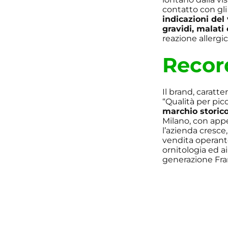
contatto con gl
indicazioni del
gravidi, malati
reazione allergi
Recor
Il brand, caratte
“Qualità per picc
marchio storico 
Milano, con appen
l’azienda cresce
vendita operante
ornitologia ed ai
generazione Fran