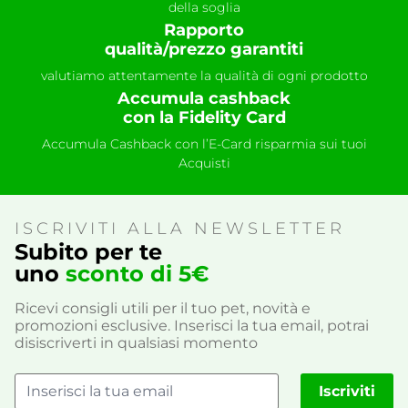
della soglia
Rapporto
qualità/prezzo garantiti
valutiamo attentamente la qualità di ogni prodotto
Accumula cashback
con la Fidelity Card
Accumula Cashback con l’E-Card risparmia sui tuoi
Acquisti
ISCRIVITI ALLA NEWSLETTER
Subito per te
uno
sconto di 5€
Ricevi consigli utili per il tuo pet, novità e
promozioni esclusive. Inserisci la tua email, potrai
disiscriverti in qualsiasi momento
Iscriviti