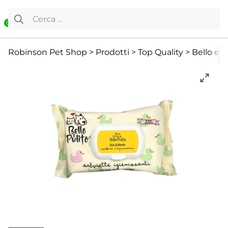
Vai al contenuto
Ricerca per:
0
Cane
Cani Mini
Cute e pelo
Robinson Pet Shop
>
Prodotti
>
Top Quality
>
Bello e P