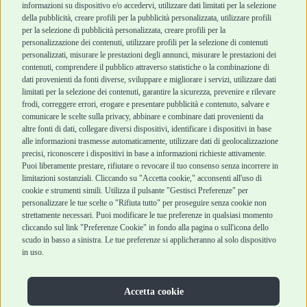
informazioni su dispositivo e/o accedervi, utilizzare dati limitati per la selezione
Robinson Pet Shop
Acquisti sicuri
della pubblicità, creare profili per la pubblicità personalizzata, utilizzare profili
per la selezione di pubblicità personalizzata, creare profili per la
Chi siamo
Termini e condizioni
personalizzazione dei contenuti, utilizzare profili per la selezione di contenuti
personalizzati, misurare le prestazioni degli annunci, misurare le prestazioni dei
Punti vendita
di vendita
contenuti, comprendere il pubblico attraverso statistiche o la combinazione di
Marchi
Cashback
dati provenienti da fonti diverse, sviluppare e migliorare i servizi, utilizzare dati
Blog
Metodi di
limitati per la selezione dei contenuti, garantire la sicurezza, prevenire e rilevare
Assistenza Robinson
pagamento
frodi, correggere errori, erogare e presentare pubblicità e contenuto, salvare e
Pet Shop
Recesso e Reso
comunicare le scelte sulla privacy, abbinare e combinare dati provenienti da
Offerte
Spedizioni
altre fonti di dati, collegare diversi dispositivi, identificare i dispositivi in base
alle informazioni trasmesse automaticamente, utilizzare dati di geolocalizzazione
Promozioni
precisi, riconoscere i dispositivi in base a informazioni richieste attivamente.
Recensioni Feedaty
Puoi liberamente prestare, rifiutare o revocare il tuo consenso senza incorrere in
limitazioni sostanziali. Cliccando su "Accetta cookie," acconsenti all'uso di
cookie e strumenti simili. Utilizza il pulsante "Gestisci Preferenze" per
personalizzare le tue scelte o "Rifiuta tutto" per proseguire senza cookie non
strettamente necessari. Puoi modificare le tue preferenze in qualsiasi momento
Robinson Pet Shop S.r.l.
Via V. Giovanni Schiaparelli, 21 – 47122 Forlì (FC)
cliccando sul link "Preferenze Cookie" in fondo alla pagina o sull'icona dello
P.iva 04095130409 | REA: FO 329541
scudo in basso a sinistra. Le tue preferenze si applicheranno al solo dispositivo
info@robinsonpetshop.it | Tel. 0543 096850
in uso.
www.robinsonpetshop.it srl è di proprietà di Robinson sas
(P.IVA 03366100406)
Copyright © 2025 Robinsonpetshop.it s.r.l. – Tutti i diritti
Accetta cookie
riservati |
Privacy Policy
|
Cookie Policy
| Creato da
Jump