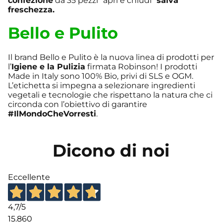
confezione
da 35 pezzi “apri e chiudi”
salva
freschezza.
Bello e Pulito
Il brand Bello e Pulito è la nuova linea di prodotti per
l’
Igiene e la Pulizia
firmata Robinson! I prodotti
Made in Italy sono 100% Bio, privi di SLS e OGM.
L’etichetta si impegna a selezionare ingredienti
vegetali e tecnologie che rispettano la natura che ci
circonda con l’obiettivo di garantire
#IlMondoCheVorresti
.
Dicono di noi
Eccellente
4,7
/5
15.860