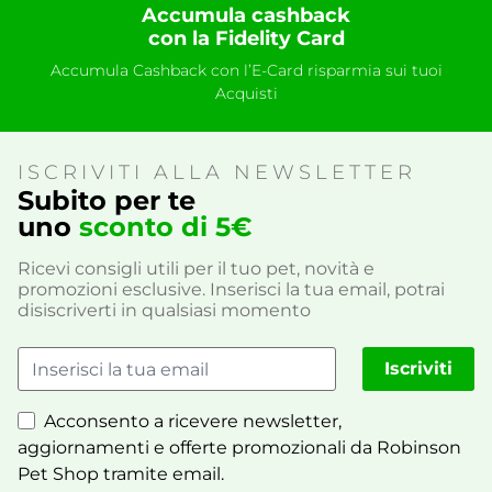
Accumula cashback
con la Fidelity Card
Accumula Cashback con l’E-Card risparmia sui tuoi
Acquisti
ISCRIVITI ALLA NEWSLETTER
Subito per te
uno
sconto di 5€
Ricevi consigli utili per il tuo pet, novità e
promozioni esclusive. Inserisci la tua email, potrai
disiscriverti in qualsiasi momento
Iscriviti
Acconsento a ricevere newsletter,
aggiornamenti e offerte promozionali da Robinson
Pet Shop tramite email.