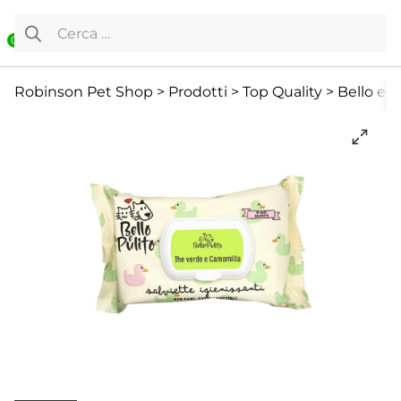
Vai al contenuto
Ricerca per:
0
Cane
Cani Mini
Cute e pelo
Robinson Pet Shop
>
Prodotti
>
Top Quality
>
Bello e P