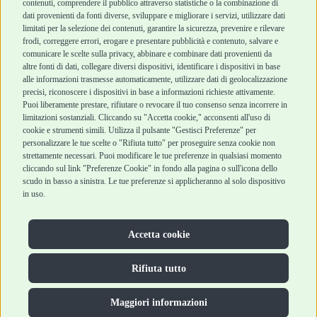
contenuti, comprendere il pubblico attraverso statistiche o la combinazione di
Marchi
Cashback
dati provenienti da fonti diverse, sviluppare e migliorare i servizi, utilizzare dati
Blog
Metodi di
limitati per la selezione dei contenuti, garantire la sicurezza, prevenire e rilevare
Assistenza Robinson
pagamento
frodi, correggere errori, erogare e presentare pubblicità e contenuto, salvare e
Pet Shop
Recesso e Reso
comunicare le scelte sulla privacy, abbinare e combinare dati provenienti da
Offerte
Spedizioni
altre fonti di dati, collegare diversi dispositivi, identificare i dispositivi in base
alle informazioni trasmesse automaticamente, utilizzare dati di geolocalizzazione
Promozioni
precisi, riconoscere i dispositivi in base a informazioni richieste attivamente.
Recensioni Feedaty
Puoi liberamente prestare, rifiutare o revocare il tuo consenso senza incorrere in
limitazioni sostanziali. Cliccando su "Accetta cookie," acconsenti all'uso di
cookie e strumenti simili. Utilizza il pulsante "Gestisci Preferenze" per
personalizzare le tue scelte o "Rifiuta tutto" per proseguire senza cookie non
strettamente necessari. Puoi modificare le tue preferenze in qualsiasi momento
Robinson Pet Shop S.r.l.
Via V. Giovanni Schiaparelli, 21 – 47122 Forlì (FC)
cliccando sul link "Preferenze Cookie" in fondo alla pagina o sull'icona dello
P.iva 04095130409 | REA: FO 329541
scudo in basso a sinistra. Le tue preferenze si applicheranno al solo dispositivo
info@robinsonpetshop.it | Tel. 0543 096850
in uso.
www.robinsonpetshop.it srl è di proprietà di Robinson sas
(P.IVA 03366100406)
Copyright © 2025 Robinsonpetshop.it s.r.l. – Tutti i diritti
Accetta cookie
riservati |
Privacy Policy
|
Cookie Policy
| Creato da
Jump
Rifiuta tutto
Maggiori informazioni
Hai bisogno di aiuto?