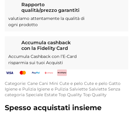
Rapporto
qualità/prezzo garantiti
valutiamo attentamente la qualità di
ogni prodotto
Accumula cashback
con la Fidelity Card
Accumula Cashback con l’E-Card
risparmia sui tuoi Acquisti
Categorie:
Cane
Cani Mini
Cute e pelo
Cute e pelo
Gatto
Igiene e Pulizia
Igiene e Pulizia
Salviette
Salviette
Senza
categoria
Speciale Estate
Top Quality
Top Quality
Spesso acquistati insieme