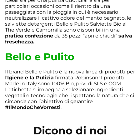
Ideali sia per una pulizia quotidiana sia per
particolari occasioni come il rientro da una
passeggiata con la pioggia in cui è necessario
neutralizzare il cattivo odore del manto bagnato, le
salviette detergenti Bello e Pulito Salviette Bio al
The Verde e Camomilla sono disponibili in una
pratica confezione
da 35 pezzi “apri e chiudi”
salva
freschezza.
Bello e Pulito
Il brand Bello e Pulito è la nuova linea di prodotti per
l’
Igiene e la Pulizia
firmata Robinson! I prodotti
Made in Italy sono 100% Bio, privi di SLS e OGM.
L’etichetta si impegna a selezionare ingredienti
vegetali e tecnologie che rispettano la natura che ci
circonda con l’obiettivo di garantire
#IlMondoCheVorresti
.
Dicono di noi