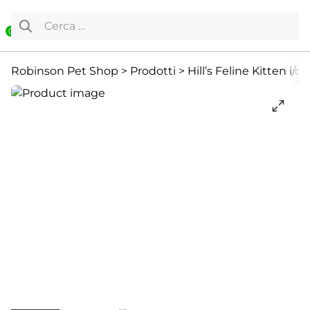
Vai al contenuto
Ricerca per:
0
Cibo umido
Diete Veterinarie
Diete Veterinarie e Integra
Robinson Pet Shop
>
Prodotti
>
Hill’s Feline Kitten i/d