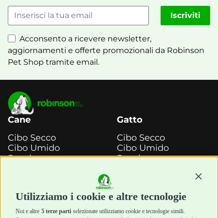
Iscriviti
Acconsento a ricevere newsletter,
aggiornamenti e offerte promozionali da Robinson
Pet Shop tramite email.
Cane
Gatto
Cibo Secco
Cibo Secco
Cibo Umido
Cibo Umido
Snack e
Snack e
Masticazione
Masticazione
Continu
Diete Veterinarie
Diete Veterinarie
Cura e Salute
Cura e Salute
Utilizziamo i cookie e altre tecnologie
Igiene e Pulizia
Igiene e Pulizia
Accessori
Accessori
Noi e altre
5 terze parti
selezionate utilizziamo cookie e tecnologie simili.