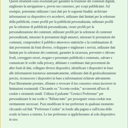
Cani Mini
Top Quality
Questi strumenti sono essenziali per garantire la fruizione dei contenuti digitali,
Top Quality
migliorare la navigazione e, previo tuo consenso, per scopi pubblicitari. Ad
esempio, potremmo utilizzare i tuoi dati per le seguenti finalità: archiviare
informazioni su dispositivo e/o accedervi, utilizzare dati limitati per la selezione
Robinson Pet Shop
Acquisti sicuri
della pubblicità, creare profili per la pubblicità personalizzata, utilizzare profili
per la selezione di pubblicità personalizzata, creare profili per la
Chi siamo
Termini e condizioni
personalizzazione dei contenuti, utilizzare profili per la selezione di contenuti
personalizzati, misurare le prestazioni degli annunci, misurare le prestazioni dei
Punti vendita
di vendita
contenuti, comprendere il pubblico attraverso statistiche o la combinazione di
Marchi
Cashback
dati provenienti da fonti diverse, sviluppare e migliorare i servizi, utilizzare dati
Blog
Metodi di
limitati per la selezione dei contenuti, garantire la sicurezza, prevenire e rilevare
Assistenza Robinson
pagamento
frodi, correggere errori, erogare e presentare pubblicità e contenuto, salvare e
Pet Shop
Recesso e Reso
comunicare le scelte sulla privacy, abbinare e combinare dati provenienti da
Offerte
Spedizioni
altre fonti di dati, collegare diversi dispositivi, identificare i dispositivi in base
alle informazioni trasmesse automaticamente, utilizzare dati di geolocalizzazione
Promozioni
precisi, riconoscere i dispositivi in base a informazioni richieste attivamente.
Recensioni Feedaty
Puoi liberamente prestare, rifiutare o revocare il tuo consenso senza incorrere in
limitazioni sostanziali. Cliccando su "Accetta cookie," acconsenti all'uso di
cookie e strumenti simili. Utilizza il pulsante "Gestisci Preferenze" per
personalizzare le tue scelte o "Rifiuta tutto" per proseguire senza cookie non
strettamente necessari. Puoi modificare le tue preferenze in qualsiasi momento
Robinson Pet Shop S.r.l.
Via V. Giovanni Schiaparelli, 21 – 47122 Forlì (FC)
cliccando sul link "Preferenze Cookie" in fondo alla pagina o sull'icona dello
P.iva 04095130409 | REA: FO 329541
scudo in basso a sinistra. Le tue preferenze si applicheranno al solo dispositivo
info@robinsonpetshop.it | Tel. 0543 096850
in uso.
www.robinsonpetshop.it srl è di proprietà di Robinson sas
(P.IVA 03366100406)