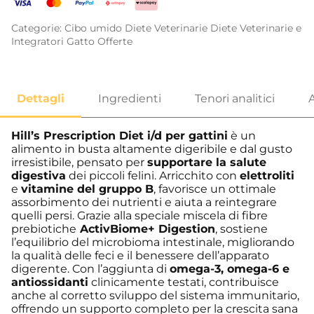
Categorie:
Cibo umido
Diete Veterinarie
Diete Veterinarie e
Integratori
Gatto
Offerte
Hill’s Prescription Diet i/d per gattini
è un
alimento in busta altamente digeribile e dal gusto
irresistibile, pensato per
supportare la salute
digestiva
dei piccoli felini. Arricchito con
elettroliti
e
vitamine del gruppo B
, favorisce un ottimale
assorbimento dei nutrienti e aiuta a reintegrare
quelli persi. Grazie alla speciale miscela di fibre
prebiotiche
ActivBiome+ Digestion
, sostiene
l’equilibrio del microbioma intestinale, migliorando
la qualità delle feci e il benessere dell’apparato
digerente. Con l’aggiunta di
omega-3, omega-6 e
antiossidanti
clinicamente testati, contribuisce
anche al corretto sviluppo del sistema immunitario,
offrendo un supporto completo per la crescita sana