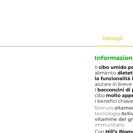
Informazion
Il
cibo umido pe
alimento
dietet
la funzionalità
aiutare in breve
I
bocconcini di 
cibo
molto appe
I benefici chiav
formula
altamen
tecnologia
Acti
vitamine del 
immunitario
Con
Hill’s Bio