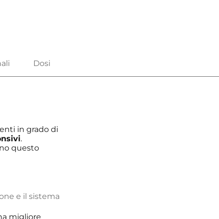
enti in grado di
onsivi
.
no questo
ione e il sistema
a migliore