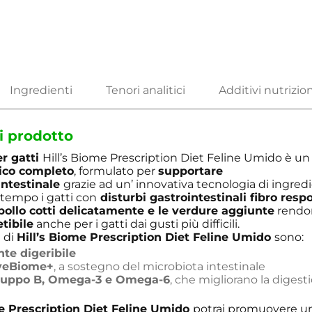
i prodotto
r gatti
Hill’s Biome Prescription Diet Feline Umido è un
ico completo
, formulato per
supportare
 intestinale
grazie ad un’ innovativa tecnologia di ingredi
 tempo i gatti con
disturbi gastrointestinali fibro resp
pollo cotti delicatamente e le verdure aggiunte
rendo
tibile
anche per i gatti dai gusti più difficili.
e di
Hill’s Biome Prescription Diet Feline Umido
sono:
te digeribile
veBiome+
, a sostegno del microbiota intestinale
gruppo B, Omega-3 e Omega-6
, che migliorano la digest
me Prescription Diet Feline Umido
potrai promuovere un