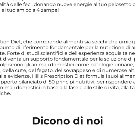
lità delle feci, donando nuove energie al tuo pelosetto
e al tuo amico a 4 zampe!
ption Diet, che comprende alimenti sia secchi che umidi p
punto di riferimento fondamentale per la nutrizione di a
e. Forte di studi scientifici e dell’esperienza acquisita negl
et diventa un supporto fondamentale per la soluzione di 
olpiscono gli animali domestici come patologie urinarie, 
i, della cute, del fegato, del sovrappeso e di numerose alt
ulle evidenze, Hill’s Prescription Diet formula i suoi alime
porto bilanciato di 50 principi nutritivi, per rispondere a
imali domestici in base alla fase e allo stile di vita, alla ta
iche.
Dicono di noi