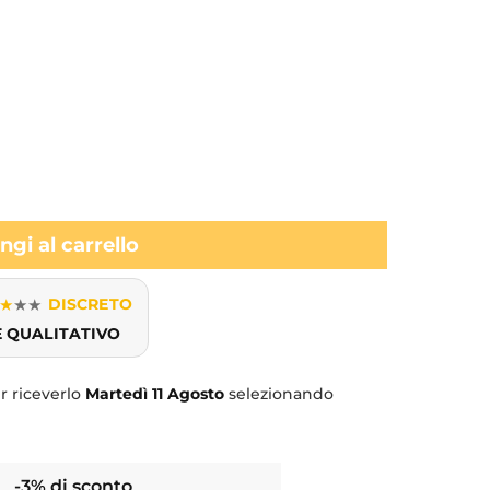
gi al carrello
★
★
★
DISCRETO
E QUALITATIVO
r riceverlo
Martedì
11 Agosto
selezionando
-3% di sconto