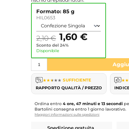
rischio di episodi futuri.
Formato: 85 g
HIL0653
1,60
€
2,10
€
Sconto del 24%
Disponibile
Aggiun
★
★
★
★
★
SUFFICIENTE
★
★
RAPPORTO QUALITÀ / PREZZO
INDIC
Ordina entro
4 ore, 47 minuti e 12 secondi
pe
Bartolini consegna entro 1 giorno lavorativo.
Maggiori informazioni sulle spedizioni
Spedizione gratuita