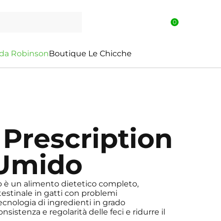
0
d
a
R
o
b
i
n
s
o
n
Boutique Le Chicche
 Prescription
 Umido
o è un alimento dietetico completo,
testinale in gatti con problemi
tecnologia di ingredienti in grado
stenza e regolarità delle feci e ridurre il