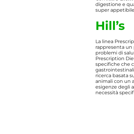
digestione e qua
super appetibil
Hill’s
La linea Prescri
rappresenta un 
problemi di salut
Prescription Di
specifiche che c
gastrointestinal
ricerca basata s
animali con un ap
esigenze degli an
necessità specif