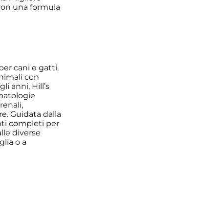
 con una formula
er cani e gatti,
nimali con
i anni, Hill’s
patologie
renali,
re. Guidata dalla
nti completi per
lle diverse
glia o a