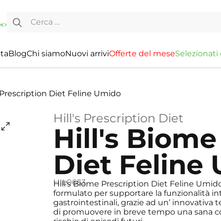
Ricerca per:
ita
Blog
Chi siamo
Nuovi arrivi
O
f
f
e
r
t
e
d
e
l
m
e
s
e
S
e
l
e
z
i
o
n
a
t
i
tori
 Prescription Diet Feline Umido
Hill's Prescription Diet
Hill's Biome
Diet Feline
HIL0653
Hill's Biome Prescription Diet Feline Umid
formulato per supportare la funzionalità in
gastrointestinali, grazie ad un’ innovativa 
di promuovere in breve tempo una sana consi