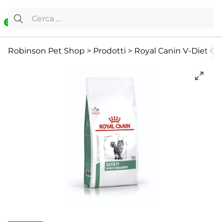
Vai al contenuto
Ricerca per:
0
Cibo secco
Diete Veterinarie
Diete Veterinarie e Integrat
Robinson Pet Shop
>
Prodotti
>
Royal Canin V-Diet G