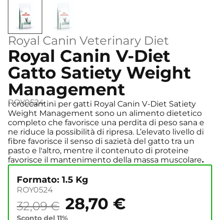
Royal Canin Veterinary Diet
Royal Canin V-Diet
Gatto Satiety Weight
Management
ROY0524
I croccantini per gatti Royal Canin V-Diet Satiety
Weight Management sono un alimento dietetico
completo che favorisce una perdita di peso sana e
ne riduce la possibilità di ripresa. L’elevato livello di
fibre favorisce il senso di sazietà del gatto tra un
pasto e l'altro, mentre il contenuto di proteine
favorisce il mantenimento della massa muscolare
.
Formato: 1.5 Kg
ROY0524
28,70
€
32,09
€
Sconto del 11%