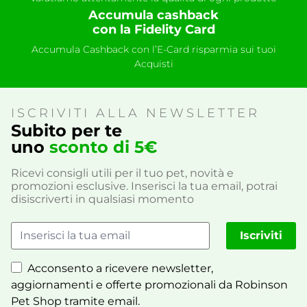
Accumula cashback
con la Fidelity Card
Accumula Cashback con l’E-Card risparmia sui tuoi
Acquisti
ISCRIVITI ALLA NEWSLETTER
Subito per te
uno
sconto di 5€
Ricevi consigli utili per il tuo pet, novità e
promozioni esclusive. Inserisci la tua email, potrai
disiscriverti in qualsiasi momento
Iscriviti
Acconsento a ricevere newsletter,
aggiornamenti e offerte promozionali da Robinson
Pet Shop tramite email.