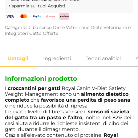
risparmia sui tuoi Acquisti
Categorie:
Cibo secco
Diete Veterinarie
Diete Veterinarie e
Integratori
Gatto
Offerte
Informazioni prodotto
I
croccantini per gatti
Royal Canin V-Diet Satiety
Weight Management sono un
alimento dietetico
completo
che
favorisce una perdita di peso sana
e ne riduce la possibilità di ripresa.
L’elevato livello di fibre favorisce il
senso di sazietà
del gatto tra un pasto e l’altro
, inoltre, nell’82% dei
casi aiuta a ridurre le richieste insistenti di cibo dei
gatti durante il dimagrimento.
Grazie all’elevato contenuto di proteine,
Royal