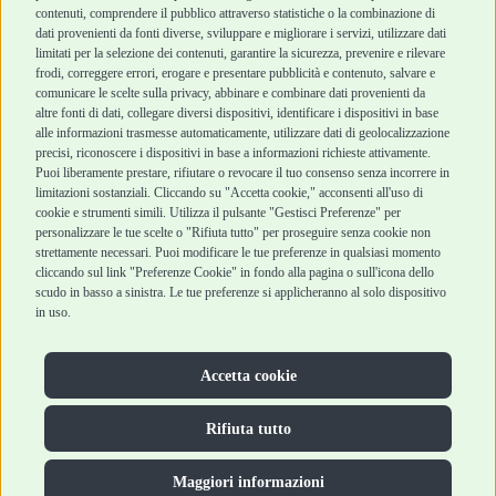
contenuti, comprendere il pubblico attraverso statistiche o la combinazione di
Marchi
Cashback
dati provenienti da fonti diverse, sviluppare e migliorare i servizi, utilizzare dati
Blog
Metodi di
limitati per la selezione dei contenuti, garantire la sicurezza, prevenire e rilevare
Assistenza Robinson
pagamento
frodi, correggere errori, erogare e presentare pubblicità e contenuto, salvare e
Pet Shop
Recesso e Reso
comunicare le scelte sulla privacy, abbinare e combinare dati provenienti da
Offerte
Spedizioni
altre fonti di dati, collegare diversi dispositivi, identificare i dispositivi in base
alle informazioni trasmesse automaticamente, utilizzare dati di geolocalizzazione
Promozioni
precisi, riconoscere i dispositivi in base a informazioni richieste attivamente.
Recensioni Feedaty
Puoi liberamente prestare, rifiutare o revocare il tuo consenso senza incorrere in
limitazioni sostanziali. Cliccando su "Accetta cookie," acconsenti all'uso di
cookie e strumenti simili. Utilizza il pulsante "Gestisci Preferenze" per
personalizzare le tue scelte o "Rifiuta tutto" per proseguire senza cookie non
Robinson Pet Shop S.r.l.
strettamente necessari. Puoi modificare le tue preferenze in qualsiasi momento
Via V. Giovanni Schiaparelli, 21 – 47122 Forlì (FC)
cliccando sul link "Preferenze Cookie" in fondo alla pagina o sull'icona dello
P.iva 04095130409 | REA: FO 329541
scudo in basso a sinistra. Le tue preferenze si applicheranno al solo dispositivo
info@robinsonpetshop.it | Tel. 0543 096850
in uso.
www.robinsonpetshop.it srl è di proprietà di Robinson sas
(P.IVA 03366100406)
Copyright © 2025 Robinsonpetshop.it s.r.l. – Tutti i diritti
Accetta cookie
riservati |
Privacy Policy
|
Cookie Policy
| Creato da
Jump
Rifiuta tutto
Maggiori informazioni