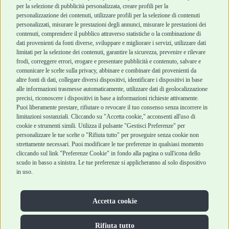
per la selezione di pubblicità personalizzata, creare profili per la
Chi siamo
Termini e condizioni
personalizzazione dei contenuti, utilizzare profili per la selezione di contenuti
personalizzati, misurare le prestazioni degli annunci, misurare le prestazioni dei
Punti vendita
di vendita
contenuti, comprendere il pubblico attraverso statistiche o la combinazione di
Marchi
Cashback
dati provenienti da fonti diverse, sviluppare e migliorare i servizi, utilizzare dati
Blog
Metodi di
limitati per la selezione dei contenuti, garantire la sicurezza, prevenire e rilevare
Assistenza Robinson
pagamento
frodi, correggere errori, erogare e presentare pubblicità e contenuto, salvare e
Pet Shop
Recesso e Reso
comunicare le scelte sulla privacy, abbinare e combinare dati provenienti da
Offerte
Spedizioni
altre fonti di dati, collegare diversi dispositivi, identificare i dispositivi in base
alle informazioni trasmesse automaticamente, utilizzare dati di geolocalizzazione
Promozioni
precisi, riconoscere i dispositivi in base a informazioni richieste attivamente.
Recensioni Feedaty
Puoi liberamente prestare, rifiutare o revocare il tuo consenso senza incorrere in
limitazioni sostanziali. Cliccando su "Accetta cookie," acconsenti all'uso di
cookie e strumenti simili. Utilizza il pulsante "Gestisci Preferenze" per
personalizzare le tue scelte o "Rifiuta tutto" per proseguire senza cookie non
strettamente necessari. Puoi modificare le tue preferenze in qualsiasi momento
Robinson Pet Shop S.r.l.
Via V. Giovanni Schiaparelli, 21 – 47122 Forlì (FC)
cliccando sul link "Preferenze Cookie" in fondo alla pagina o sull'icona dello
P.iva 04095130409 | REA: FO 329541
scudo in basso a sinistra. Le tue preferenze si applicheranno al solo dispositivo
info@robinsonpetshop.it | Tel. 0543 096850
in uso.
www.robinsonpetshop.it srl è di proprietà di Robinson sas
(P.IVA 03366100406)
Copyright © 2025 Robinsonpetshop.it s.r.l. – Tutti i diritti
Accetta cookie
riservati |
Privacy Policy
|
Cookie Policy
| Creato da
Jump
Rifiuta tutto