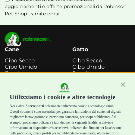
aggiornamenti e offerte promozionali da Robinson
Pet Shop tramite email.
Cane
Gatto
Cibo Secco
Cibo Secco
Cibo Umido
Cibo Umido
Snack e
Snack e
Masticazione
Masticazione
Continu
Diete Veterinarie
Diete Veterinarie
Cura e Salute
Cura e Salute
Utilizziamo i cookie e altre tecnologie
Igiene e Pulizia
Igiene e Pulizia
Accessori
Accessori
Noi e altre
5 terze parti
selezionate utilizziamo cookie e tecnologie simili.
Cani Mini
Top Quality
Questi strumenti sono essenziali per garantire la fruizione dei contenuti digitali,
Top Quality
migliorare la navigazione e, previo tuo consenso, per scopi pubblicitari. Ad
esempio, potremmo utilizzare i tuoi dati per le seguenti finalità: archiviare
informazioni su dispositivo e/o accedervi, utilizzare dati limitati per la selezione
Robinson Pet Shop
Acquisti sicuri
della pubblicità, creare profili per la pubblicità personalizzata, utilizzare profili