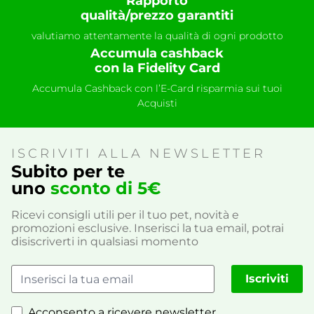
Rapporto
qualità/prezzo garantiti
valutiamo attentamente la qualità di ogni prodotto
Accumula cashback
con la Fidelity Card
Accumula Cashback con l’E-Card risparmia sui tuoi
Acquisti
ISCRIVITI ALLA NEWSLETTER
Subito per te
uno
sconto di 5€
Ricevi consigli utili per il tuo pet, novità e
promozioni esclusive. Inserisci la tua email, potrai
disiscriverti in qualsiasi momento
Iscriviti
Acconsento a ricevere newsletter,