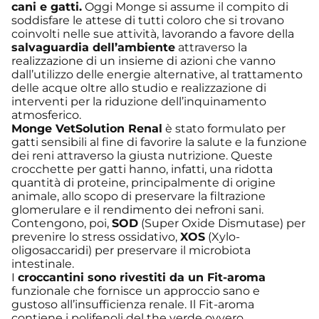
cani e gatti.
Oggi Monge si assume il compito di
soddisfare le attese di tutti coloro che si trovano
coinvolti nelle sue attività, lavorando a favore della
salvaguardia dell’ambiente
attraverso la
realizzazione di un insieme di azioni che vanno
dall’utilizzo delle energie alternative, al trattamento
delle acque oltre allo studio e realizzazione di
interventi per la riduzione dell’inquinamento
atmosferico.
Monge VetSolution Renal
è stato formulato per
gatti sensibili al fine di favorire la salute e la funzione
dei reni attraverso la giusta nutrizione. Queste
crocchette per gatti hanno, infatti, una ridotta
quantità di proteine, principalmente di origine
animale, allo scopo di preservare la filtrazione
glomerulare e il rendimento dei nefroni sani.
Contengono, poi,
SOD
(Super Oxide Dismutase) per
prevenire lo stress ossidativo,
XOS
(Xylo-
oligosaccaridi) per preservare il microbiota
intestinale.
I
croccantini sono rivestiti da un Fit-aroma
funzionale che fornisce un approccio sano e
gustoso all’insufficienza renale. Il Fit-aroma
contiene i polifenoli del the verde ovvero