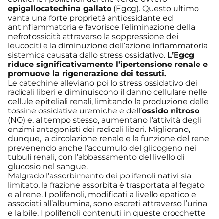
epigallocatechina gallato
(Egcg). Questo ultimo
vanta una forte proprietà antiossidante ed
antinfiammatoria e favorisce l’eliminazione della
nefrotossicità attraverso la soppressione dei
leucociti e la diminuzione dell’azione infiammatoria
sistemica causata dallo stress ossidativo.
L’Egcg
riduce significativamente l’ipertensione renale e
promuove la rigenerazione dei tessuti.
Le catechine alleviano poi lo stress ossidativo dei
radicali liberi e diminuiscono il danno cellulare nelle
cellule epiteliali renali, limitando la produzione delle
tossine ossidative uremiche e dell’
ossido nitroso
(NO) e, al tempo stesso, aumentano l’attività degli
enzimi antagonisti dei radicali liberi. Migliorano,
dunque, la circolazione renale e la funzione del rene
prevenendo anche l’accumulo del glicogeno nei
tubuli renali, con l’abbassamento del livello di
glucosio nel sangue.
Malgrado l’assorbimento dei polifenoli nativi sia
limitato, la frazione assorbita è trasportata al fegato
e al rene. I polifenoli, modificati a livello epatico e
associati all’albumina, sono escreti attraverso l’urina
e la bile. I polifenoli contenuti in queste crocchette