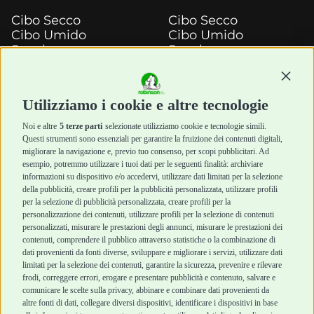
Cibo Secco
Cibo Secco
Cibo Umido
Cibo Umido
Snack e
Snack e
Masticazione
Masticazione
Continu
Diete Veterinarie
Diete Veterinarie
Cura e Salute
Cura e Salute
Utilizziamo i cookie e altre tecnologie
Igiene e Pulizia
Igiene e Pulizia
Accessori
Accessori
Noi e altre
5 terze parti
selezionate utilizziamo cookie e tecnologie simili.
Cani Mini
Top Quality
Questi strumenti sono essenziali per garantire la fruizione dei contenuti digitali,
Top Quality
migliorare la navigazione e, previo tuo consenso, per scopi pubblicitari. Ad
esempio, potremmo utilizzare i tuoi dati per le seguenti finalità: archiviare
informazioni su dispositivo e/o accedervi, utilizzare dati limitati per la selezione
Robinson Pet Shop
Acquisti sicuri
della pubblicità, creare profili per la pubblicità personalizzata, utilizzare profili
per la selezione di pubblicità personalizzata, creare profili per la
Chi siamo
Termini e condizioni
personalizzazione dei contenuti, utilizzare profili per la selezione di contenuti
personalizzati, misurare le prestazioni degli annunci, misurare le prestazioni dei
Punti vendita
di vendita
contenuti, comprendere il pubblico attraverso statistiche o la combinazione di
Marchi
Cashback
dati provenienti da fonti diverse, sviluppare e migliorare i servizi, utilizzare dati
Blog
Metodi di
limitati per la selezione dei contenuti, garantire la sicurezza, prevenire e rilevare
Assistenza Robinson
pagamento
frodi, correggere errori, erogare e presentare pubblicità e contenuto, salvare e
Pet Shop
Recesso e Reso
comunicare le scelte sulla privacy, abbinare e combinare dati provenienti da
Offerte
Spedizioni
altre fonti di dati, collegare diversi dispositivi, identificare i dispositivi in base