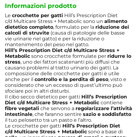
Informazioni prodotto
Le
crocchette per gatti
Hill’s Prescription Diet
c/d Multicare Stress + Metabolic sono un
alimento
dietetico completo
, formulato per la
riduzione dei
calcoli di struvite
(causa di patologie delle basse
vie urinarie nel gatto) e per la riduzione o
mantenimento del peso nel gatto.
Hill’s Prescription Diet c/d Multicare Stress +
Metabolic
sono crocchette formulate per
ridurre lo
stress
, uno dei fattori scatenanti più diffusi che
causano problemi al tratto urinario dei gatti. La
composizione delle crocchette per gatti è utile
anche per il
controllo e la perdita di peso
, visto e
considerato che un eccesso di quest’ultimo può
sfociare poi in altri disturbi.
Il cibo secco dietetico per gatti
Hill’s Prescription
Diet c/d Multicare Stress + Metabolic
contiene
fibre vegetali
che servono a
regolarizzare l’attività
intestinale
, che faranno sentire
sazio e soddisfatto
il tuo pelosetto tra un pasto e l’altro.
Le crocchette per gatti
Hill’s Prescription Diet
c/d Multicare Stress + Metabolic
sono a base di