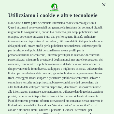
Masticazione
Masticazione
Continu
Diete Veterinarie
Diete Veterinarie
Cura e Salute
Cura e Salute
Utilizziamo i cookie e altre tecnologie
Igiene e Pulizia
Igiene e Pulizia
Accessori
Accessori
Noi e altre
5 terze parti
selezionate utilizziamo cookie e tecnologie simili.
Cani Mini
Top Quality
Questi strumenti sono essenziali per garantire la fruizione dei contenuti digitali,
Top Quality
migliorare la navigazione e, previo tuo consenso, per scopi pubblicitari. Ad
esempio, potremmo utilizzare i tuoi dati per le seguenti finalità: archiviare
informazioni su dispositivo e/o accedervi, utilizzare dati limitati per la selezione
Robinson Pet Shop
Acquisti sicuri
della pubblicità, creare profili per la pubblicità personalizzata, utilizzare profili
per la selezione di pubblicità personalizzata, creare profili per la
Chi siamo
Termini e condizioni
personalizzazione dei contenuti, utilizzare profili per la selezione di contenuti
personalizzati, misurare le prestazioni degli annunci, misurare le prestazioni dei
Punti vendita
di vendita
contenuti, comprendere il pubblico attraverso statistiche o la combinazione di
Marchi
Cashback
dati provenienti da fonti diverse, sviluppare e migliorare i servizi, utilizzare dati
Blog
Metodi di
limitati per la selezione dei contenuti, garantire la sicurezza, prevenire e rilevare
Assistenza Robinson
pagamento
frodi, correggere errori, erogare e presentare pubblicità e contenuto, salvare e
Pet Shop
Recesso e Reso
comunicare le scelte sulla privacy, abbinare e combinare dati provenienti da
Offerte
Spedizioni
altre fonti di dati, collegare diversi dispositivi, identificare i dispositivi in base
alle informazioni trasmesse automaticamente, utilizzare dati di geolocalizzazione
Promozioni
precisi, riconoscere i dispositivi in base a informazioni richieste attivamente.
Recensioni Feedaty
Puoi liberamente prestare, rifiutare o revocare il tuo consenso senza incorrere in
limitazioni sostanziali. Cliccando su "Accetta cookie," acconsenti all'uso di
cookie e strumenti simili. Utilizza il pulsante "Gestisci Preferenze" per