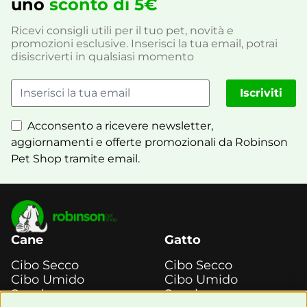
uno
sconto di 5€
Ricevi consigli utili per il tuo pet, novità e
promozioni esclusive. Inserisci la tua email, potrai
disiscriverti in qualsiasi momento
Iscriviti
Acconsento a ricevere newsletter,
aggiornamenti e offerte promozionali da Robinson
Pet Shop tramite email.
Cane
Gatto
Cibo Secco
Cibo Secco
Cibo Umido
Cibo Umido
Snack e
Snack e