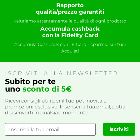
Rapporto
qualità/prezzo garantiti
valutiamo attentamente la qualità di ogni prodotto
Accumula cashback
con la Fidelity Card
Accumula Cashback con l’E-Card risparmia sui tuoi
Acquisti
ISCRIVITI ALLA NEWSLETTER
Subito per te
uno
sconto di 5€
Ricevi consigli utili per il tuo pet, novità e
promozioni esclusive. Inserisci la tua email, potrai
disiscriverti in qualsiasi momento
Iscriviti