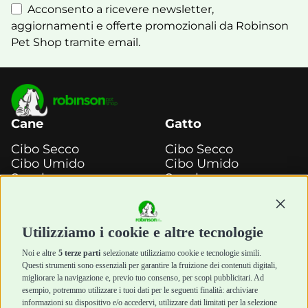
Acconsento a ricevere newsletter,
aggiornamenti e offerte promozionali da Robinson
Pet Shop tramite email.
Cane
Gatto
Cibo Secco
Cibo Secco
Cibo Umido
Cibo Umido
Snack e
Snack e
Masticazione
Masticazione
Continu
Diete Veterinarie
Diete Veterinarie
Cura e Salute
Cura e Salute
Utilizziamo i cookie e altre tecnologie
Igiene e Pulizia
Igiene e Pulizia
Accessori
Accessori
Noi e altre
5 terze parti
selezionate utilizziamo cookie e tecnologie simili.
Cani Mini
Top Quality
Questi strumenti sono essenziali per garantire la fruizione dei contenuti digitali,
Top Quality
migliorare la navigazione e, previo tuo consenso, per scopi pubblicitari. Ad
esempio, potremmo utilizzare i tuoi dati per le seguenti finalità: archiviare
informazioni su dispositivo e/o accedervi, utilizzare dati limitati per la selezione