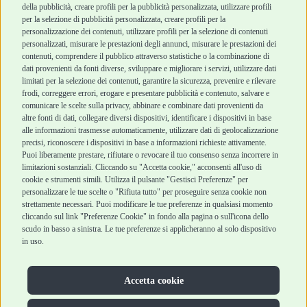
Robinson Pet Shop
Acquisti sicuri
della pubblicità, creare profili per la pubblicità personalizzata, utilizzare profili
per la selezione di pubblicità personalizzata, creare profili per la
Chi siamo
Termini e condizioni
personalizzazione dei contenuti, utilizzare profili per la selezione di contenuti
personalizzati, misurare le prestazioni degli annunci, misurare le prestazioni dei
Punti vendita
di vendita
contenuti, comprendere il pubblico attraverso statistiche o la combinazione di
Marchi
Cashback
dati provenienti da fonti diverse, sviluppare e migliorare i servizi, utilizzare dati
Blog
Metodi di
limitati per la selezione dei contenuti, garantire la sicurezza, prevenire e rilevare
Assistenza Robinson
pagamento
frodi, correggere errori, erogare e presentare pubblicità e contenuto, salvare e
Pet Shop
Recesso e Reso
comunicare le scelte sulla privacy, abbinare e combinare dati provenienti da
Offerte
Spedizioni
altre fonti di dati, collegare diversi dispositivi, identificare i dispositivi in base
alle informazioni trasmesse automaticamente, utilizzare dati di geolocalizzazione
Promozioni
precisi, riconoscere i dispositivi in base a informazioni richieste attivamente.
Recensioni Feedaty
Puoi liberamente prestare, rifiutare o revocare il tuo consenso senza incorrere in
limitazioni sostanziali. Cliccando su "Accetta cookie," acconsenti all'uso di
cookie e strumenti simili. Utilizza il pulsante "Gestisci Preferenze" per
personalizzare le tue scelte o "Rifiuta tutto" per proseguire senza cookie non
strettamente necessari. Puoi modificare le tue preferenze in qualsiasi momento
Robinson Pet Shop S.r.l.
Via V. Giovanni Schiaparelli, 21 – 47122 Forlì (FC)
cliccando sul link "Preferenze Cookie" in fondo alla pagina o sull'icona dello
P.iva 04095130409 | REA: FO 329541
scudo in basso a sinistra. Le tue preferenze si applicheranno al solo dispositivo
info@robinsonpetshop.it | Tel. 0543 096850
in uso.
www.robinsonpetshop.it srl è di proprietà di Robinson sas
(P.IVA 03366100406)
Copyright © 2025 Robinsonpetshop.it s.r.l. – Tutti i diritti
Accetta cookie
riservati |
Privacy Policy
|
Cookie Policy
| Creato da
Jump