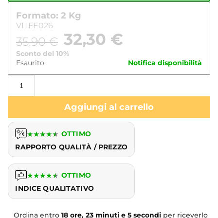
Formato: 2 Kg
VLIFE026
32,30
€
35,90
€
Sconto del 10%
Esaurito
Notifica disponibilità
Aggiungi al carrello
★
★
★
★
★
OTTIMO
RAPPORTO QUALITÀ / PREZZO
★
★
★
★
★
OTTIMO
INDICE QUALITATIVO
Ordina entro
18 ore, 23 minuti e 5 secondi
per riceverlo