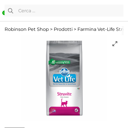
Vai al contenuto
Ricerca per:
0
Cibo secco
Diete Veterinarie
Diete Veterinarie e Integrat
Robinson Pet Shop
>
Prodotti
>
Farmina Vet-Life Stru