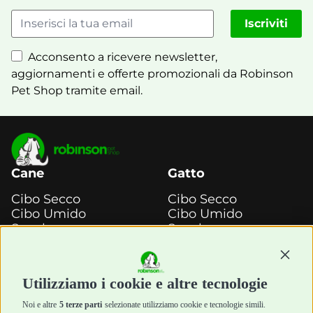
Iscriviti
Acconsento a ricevere newsletter,
aggiornamenti e offerte promozionali da Robinson
Pet Shop tramite email.
Cane
Gatto
Cibo Secco
Cibo Secco
Cibo Umido
Cibo Umido
Snack e
Snack e
Masticazione
Masticazione
Diete Veterinarie
Diete Veterinarie
Continu
Cura e Salute
Cura e Salute
Utilizziamo i cookie e altre tecnologie
Igiene e Pulizia
Igiene e Pulizia
Accessori
Accessori
Noi e altre
5 terze parti
selezionate utilizziamo cookie e tecnologie simili.