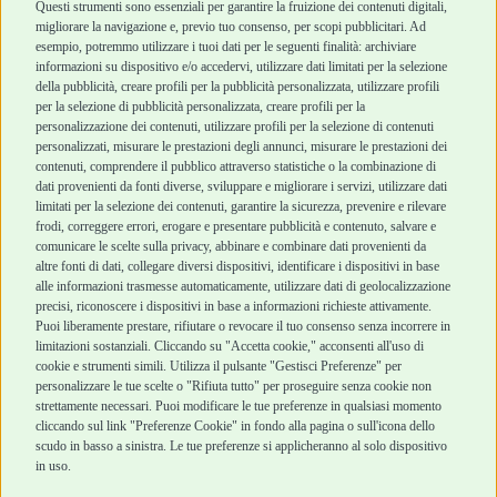
Cani Mini
Top Quality
Questi strumenti sono essenziali per garantire la fruizione dei contenuti digitali,
Top Quality
migliorare la navigazione e, previo tuo consenso, per scopi pubblicitari. Ad
esempio, potremmo utilizzare i tuoi dati per le seguenti finalità: archiviare
informazioni su dispositivo e/o accedervi, utilizzare dati limitati per la selezione
Robinson Pet Shop
Acquisti sicuri
della pubblicità, creare profili per la pubblicità personalizzata, utilizzare profili
per la selezione di pubblicità personalizzata, creare profili per la
Chi siamo
Termini e condizioni
personalizzazione dei contenuti, utilizzare profili per la selezione di contenuti
personalizzati, misurare le prestazioni degli annunci, misurare le prestazioni dei
Punti vendita
di vendita
contenuti, comprendere il pubblico attraverso statistiche o la combinazione di
Marchi
Cashback
dati provenienti da fonti diverse, sviluppare e migliorare i servizi, utilizzare dati
Blog
Metodi di
limitati per la selezione dei contenuti, garantire la sicurezza, prevenire e rilevare
Assistenza Robinson
pagamento
frodi, correggere errori, erogare e presentare pubblicità e contenuto, salvare e
Pet Shop
Recesso e Reso
comunicare le scelte sulla privacy, abbinare e combinare dati provenienti da
Offerte
Spedizioni
altre fonti di dati, collegare diversi dispositivi, identificare i dispositivi in base
alle informazioni trasmesse automaticamente, utilizzare dati di geolocalizzazione
Promozioni
precisi, riconoscere i dispositivi in base a informazioni richieste attivamente.
Recensioni Feedaty
Puoi liberamente prestare, rifiutare o revocare il tuo consenso senza incorrere in
limitazioni sostanziali. Cliccando su "Accetta cookie," acconsenti all'uso di
cookie e strumenti simili. Utilizza il pulsante "Gestisci Preferenze" per
personalizzare le tue scelte o "Rifiuta tutto" per proseguire senza cookie non
Robinson Pet Shop S.r.l.
strettamente necessari. Puoi modificare le tue preferenze in qualsiasi momento
Via V. Giovanni Schiaparelli, 21 – 47122 Forlì (FC)
cliccando sul link "Preferenze Cookie" in fondo alla pagina o sull'icona dello
P.iva 04095130409 | REA: FO 329541
scudo in basso a sinistra. Le tue preferenze si applicheranno al solo dispositivo
info@robinsonpetshop.it | Tel. 0543 096850
in uso.
www.robinsonpetshop.it srl è di proprietà di Robinson sas
(P.IVA 03366100406)