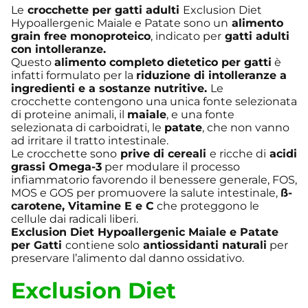
Le
crocchette per gatti adulti
Exclusion Diet
Hypoallergenic Maiale e Patate sono un
alimento
grain free monoproteico
, indicato per
gatti adulti
con intolleranze.
Questo
alimento completo dietetico per gatti
è
infatti formulato per la
riduzione di intolleranze a
ingredienti e a sostanze nutritive.
Le
crocchette contengono una unica fonte selezionata
di proteine animali, il
maiale
, e una fonte
selezionata di carboidrati, le
patate
, che non vanno
ad irritare il tratto intestinale.
Le crocchette sono
prive di cereali
e ricche di
acidi
grassi Omega-3
per modulare il processo
infiammatorio favorendo il benessere generale, FOS,
MOS e GOS per promuovere la salute intestinale,
ß-
carotene, Vitamine E e C
che proteggono le
cellule dai radicali liberi.
Exclusion Diet Hypoallergenic Maiale e Patate
per Gatti
contiene
s
olo
antiossidanti naturali
per
preservare l’alimento dal danno ossidativo.
Exclusion Diet