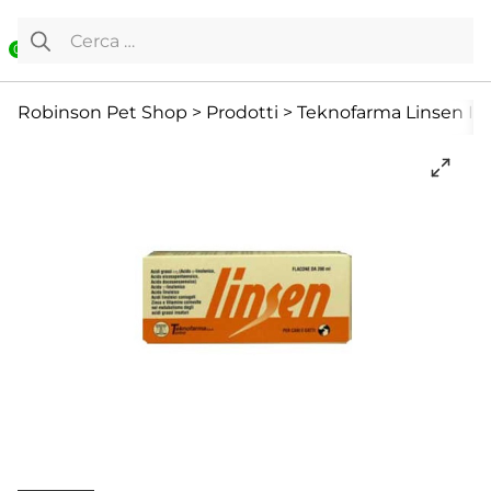
Vai al contenuto
Ricerca per:
0
Cane
Cani Mini
Cura e Salute
Robinson Pet Shop
>
Prodotti
>
Teknofarma Linsen In