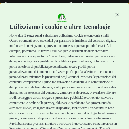
Snack e
Snack e
Masticazione
Masticazione
Diete Veterinarie
Diete Veterinarie
Continu
Cura e Salute
Cura e Salute
Utilizziamo i cookie e altre tecnologie
Igiene e Pulizia
Igiene e Pulizia
Accessori
Accessori
Noi e altre
5 terze parti
selezionate utilizziamo cookie e tecnologie simili.
Cani Mini
Top Quality
Questi strumenti sono essenziali per garantire la fruizione dei contenuti digitali,
Top Quality
migliorare la navigazione e, previo tuo consenso, per scopi pubblicitari. Ad
esempio, potremmo utilizzare i tuoi dati per le seguenti finalità: archiviare
informazioni su dispositivo e/o accedervi, utilizzare dati limitati per la selezione
Robinson Pet Shop
Acquisti sicuri
della pubblicità, creare profili per la pubblicità personalizzata, utilizzare profili
per la selezione di pubblicità personalizzata, creare profili per la
Chi siamo
Termini e condizioni
personalizzazione dei contenuti, utilizzare profili per la selezione di contenuti
personalizzati, misurare le prestazioni degli annunci, misurare le prestazioni dei
Punti vendita
di vendita
contenuti, comprendere il pubblico attraverso statistiche o la combinazione di
Marchi
Cashback
dati provenienti da fonti diverse, sviluppare e migliorare i servizi, utilizzare dati
Blog
Metodi di
limitati per la selezione dei contenuti, garantire la sicurezza, prevenire e rilevare
Assistenza Robinson
pagamento
frodi, correggere errori, erogare e presentare pubblicità e contenuto, salvare e
Pet Shop
Recesso e Reso
comunicare le scelte sulla privacy, abbinare e combinare dati provenienti da
Offerte
Spedizioni
altre fonti di dati, collegare diversi dispositivi, identificare i dispositivi in base
alle informazioni trasmesse automaticamente, utilizzare dati di geolocalizzazione
Promozioni
precisi, riconoscere i dispositivi in base a informazioni richieste attivamente.
Recensioni Feedaty
Puoi liberamente prestare, rifiutare o revocare il tuo consenso senza incorrere in
limitazioni sostanziali. Cliccando su "Accetta cookie," acconsenti all'uso di