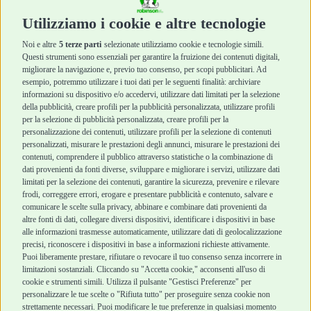
Cura e Salute
Cura e Salute
Utilizziamo i cookie e altre tecnologie
Igiene e Pulizia
Igiene e Pulizia
Accessori
Accessori
Noi e altre
5 terze parti
selezionate utilizziamo cookie e tecnologie simili.
Cani Mini
Top Quality
Questi strumenti sono essenziali per garantire la fruizione dei contenuti digitali,
Top Quality
migliorare la navigazione e, previo tuo consenso, per scopi pubblicitari. Ad
esempio, potremmo utilizzare i tuoi dati per le seguenti finalità: archiviare
informazioni su dispositivo e/o accedervi, utilizzare dati limitati per la selezione
Robinson Pet Shop
Acquisti sicuri
della pubblicità, creare profili per la pubblicità personalizzata, utilizzare profili
per la selezione di pubblicità personalizzata, creare profili per la
Chi siamo
Termini e condizioni
personalizzazione dei contenuti, utilizzare profili per la selezione di contenuti
personalizzati, misurare le prestazioni degli annunci, misurare le prestazioni dei
Punti vendita
di vendita
contenuti, comprendere il pubblico attraverso statistiche o la combinazione di
Marchi
Cashback
dati provenienti da fonti diverse, sviluppare e migliorare i servizi, utilizzare dati
Blog
Metodi di
limitati per la selezione dei contenuti, garantire la sicurezza, prevenire e rilevare
Assistenza Robinson
pagamento
frodi, correggere errori, erogare e presentare pubblicità e contenuto, salvare e
Pet Shop
Recesso e Reso
comunicare le scelte sulla privacy, abbinare e combinare dati provenienti da
Offerte
Spedizioni
altre fonti di dati, collegare diversi dispositivi, identificare i dispositivi in base
alle informazioni trasmesse automaticamente, utilizzare dati di geolocalizzazione
Promozioni
precisi, riconoscere i dispositivi in base a informazioni richieste attivamente.
Recensioni Feedaty
Puoi liberamente prestare, rifiutare o revocare il tuo consenso senza incorrere in
limitazioni sostanziali. Cliccando su "Accetta cookie," acconsenti all'uso di
cookie e strumenti simili. Utilizza il pulsante "Gestisci Preferenze" per
personalizzare le tue scelte o "Rifiuta tutto" per proseguire senza cookie non
Robinson Pet Shop S.r.l.
strettamente necessari. Puoi modificare le tue preferenze in qualsiasi momento