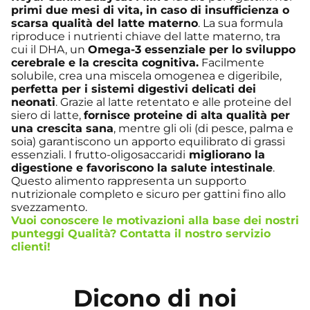
primi due mesi di vita, in caso di insufficienza o
scarsa qualità del latte materno
. La sua formula
riproduce i nutrienti chiave del latte materno, tra
cui il DHA, un
Omega-3 essenziale per lo sviluppo
cerebrale e la crescita cognitiva.
Facilmente
solubile, crea una miscela omogenea e digeribile,
perfetta per i sistemi digestivi delicati dei
neonati
. Grazie al latte retentato e alle proteine del
siero di latte,
fornisce proteine di alta qualità per
una crescita sana
, mentre gli oli (di pesce, palma e
soia) garantiscono un apporto equilibrato di grassi
essenziali. I frutto-oligosaccaridi
migliorano la
digestione e favoriscono la salute intestinale
.
Questo alimento rappresenta un supporto
nutrizionale completo e sicuro per gattini fino allo
svezzamento.
Vuoi conoscere le motivazioni alla base dei nostri
punteggi Qualità? Contatta il nostro
servizio
clienti
!
Dicono di noi