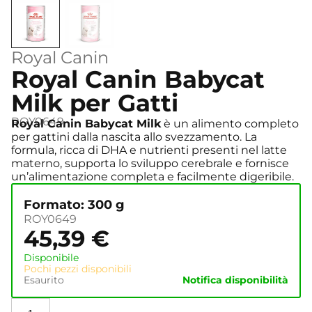
Royal Canin
Royal Canin Babycat
Milk per Gatti
ROY0649
Royal Canin Babycat Milk
è un alimento completo
per gattini dalla nascita allo svezzamento. La
formula, ricca di DHA e nutrienti presenti nel latte
materno, supporta lo sviluppo cerebrale e fornisce
un’alimentazione completa e facilmente digeribile.
Formato: 300 g
ROY0649
45,39
€
Disponibile
Pochi pezzi disponibili
Esaurito
Notifica disponibilità