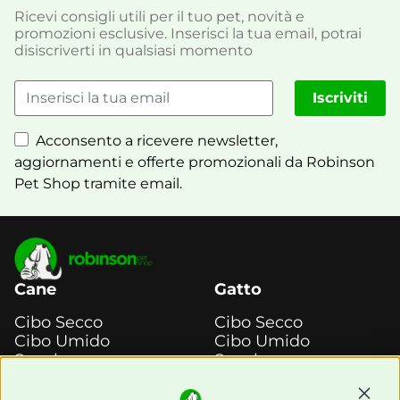
Ricevi consigli utili per il tuo pet, novità e
promozioni esclusive. Inserisci la tua email, potrai
disiscriverti in qualsiasi momento
Iscriviti
Acconsento a ricevere newsletter,
aggiornamenti e offerte promozionali da Robinson
Pet Shop tramite email.
Cane
Gatto
Cibo Secco
Cibo Secco
Cibo Umido
Cibo Umido
Snack e
Snack e
Masticazione
Masticazione
Diete Veterinarie
Diete Veterinarie
Continu