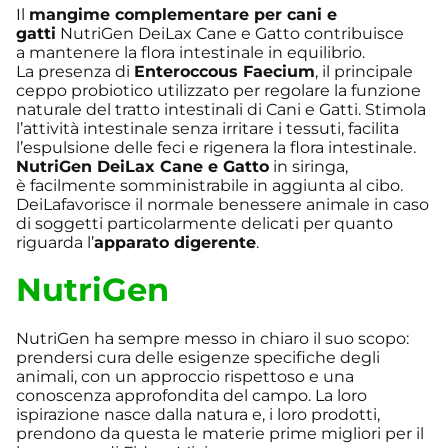
Il
mangime complementare per cani e
gatti
NutriGen DeiLax Cane e Gatto contribuisce
a mantenere la flora intestinale in equilibrio.
La presenza di
Enteroccous Faecium
, il principale
ceppo probiotico utilizzato per regolare la funzione
naturale del tratto intestinali di Cani e Gatti. Stimola
l’attività intestinale senza irritare i tessuti, facilita
l’espulsione delle feci e rigenera la flora intestinale.
NutriGen DeiLax Cane e Gatto
in siringa,
è facilmente somministrabile in aggiunta al cibo.
DeiLafavorisce il normale benessere animale in caso
di soggetti particolarmente delicati per quanto
riguarda l’
apparato digerente
.
NutriGen
NutriGen ha sempre messo in chiaro il suo scopo:
prendersi cura delle esigenze specifiche degli
animali, con un approccio rispettoso e una
conoscenza approfondita del campo. La loro
ispirazione nasce dalla natura e, i loro prodotti,
prendono da questa le materie prime migliori per il