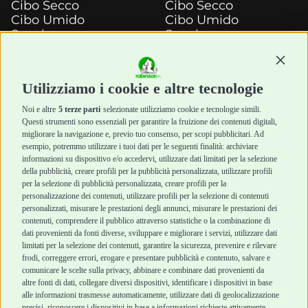
Cibo Secco
Cibo Secco
Cibo Umido
Cibo Umido
Snack e
Snack e
Masticazione
Masticazione
Continu
Diete Veterinarie
Diete Veterinarie
Cura e Salute
Cura e Salute
Utilizziamo i cookie e altre tecnologie
Igiene e Pulizia
Igiene e Pulizia
Accessori
Accessori
Noi e altre
5 terze parti
selezionate utilizziamo cookie e tecnologie simili.
Cani Mini
Top Quality
Questi strumenti sono essenziali per garantire la fruizione dei contenuti digitali,
Top Quality
migliorare la navigazione e, previo tuo consenso, per scopi pubblicitari. Ad
esempio, potremmo utilizzare i tuoi dati per le seguenti finalità: archiviare
informazioni su dispositivo e/o accedervi, utilizzare dati limitati per la selezione
Robinson Pet Shop
Acquisti sicuri
della pubblicità, creare profili per la pubblicità personalizzata, utilizzare profili
per la selezione di pubblicità personalizzata, creare profili per la
Chi siamo
Termini e condizioni
personalizzazione dei contenuti, utilizzare profili per la selezione di contenuti
personalizzati, misurare le prestazioni degli annunci, misurare le prestazioni dei
Punti vendita
di vendita
contenuti, comprendere il pubblico attraverso statistiche o la combinazione di
Marchi
Cashback
dati provenienti da fonti diverse, sviluppare e migliorare i servizi, utilizzare dati
Blog
Metodi di
limitati per la selezione dei contenuti, garantire la sicurezza, prevenire e rilevare
Assistenza Robinson
pagamento
frodi, correggere errori, erogare e presentare pubblicità e contenuto, salvare e
Pet Shop
Recesso e Reso
comunicare le scelte sulla privacy, abbinare e combinare dati provenienti da
Offerte
Spedizioni
altre fonti di dati, collegare diversi dispositivi, identificare i dispositivi in base
alle informazioni trasmesse automaticamente, utilizzare dati di geolocalizzazione
Promozioni
precisi, riconoscere i dispositivi in base a informazioni richieste attivamente.