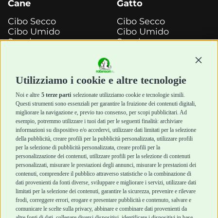
Cane
Gatto
Cibo Secco
Cibo Secco
Cibo Umido
Cibo Umido
Snack e
Snack e
Masticazione
Masticazione
Diete Veterinarie
Diete Veterinarie
Continu
Cura e Salute
Cura e Salute
Utilizziamo i cookie e altre tecnologie
Igiene e Pulizia
Igiene e Pulizia
Accessori
Accessori
Noi e altre
5 terze parti
selezionate utilizziamo cookie e tecnologie simili.
Cani Mini
Top Quality
Questi strumenti sono essenziali per garantire la fruizione dei contenuti digitali,
Top Quality
migliorare la navigazione e, previo tuo consenso, per scopi pubblicitari. Ad
esempio, potremmo utilizzare i tuoi dati per le seguenti finalità: archiviare
informazioni su dispositivo e/o accedervi, utilizzare dati limitati per la selezione
Robinson Pet Shop
Acquisti sicuri
della pubblicità, creare profili per la pubblicità personalizzata, utilizzare profili
per la selezione di pubblicità personalizzata, creare profili per la
Chi siamo
Termini e condizioni
personalizzazione dei contenuti, utilizzare profili per la selezione di contenuti
personalizzati, misurare le prestazioni degli annunci, misurare le prestazioni dei
Punti vendita
di vendita
contenuti, comprendere il pubblico attraverso statistiche o la combinazione di
Marchi
Cashback
dati provenienti da fonti diverse, sviluppare e migliorare i servizi, utilizzare dati
Blog
Metodi di
limitati per la selezione dei contenuti, garantire la sicurezza, prevenire e rilevare
Assistenza Robinson
pagamento
frodi, correggere errori, erogare e presentare pubblicità e contenuto, salvare e
Pet Shop
Recesso e Reso
comunicare le scelte sulla privacy, abbinare e combinare dati provenienti da
altre fonti di dati, collegare diversi dispositivi, identificare i dispositivi in base