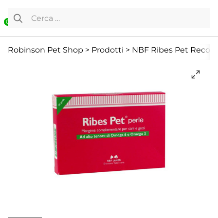
Vai al contenuto
Ricerca per:
0
Cane
Cani Mini
Cura e Salute
Robinson Pet Shop
>
Prodotti
>
NBF Ribes Pet Recover