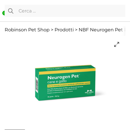
Vai al contenuto
Ricerca per:
0
Cane
Cane e Gatto Senior
Cura e Salute
Robinson Pet Shop
>
Prodotti
>
NBF Neurogen Pet Pe