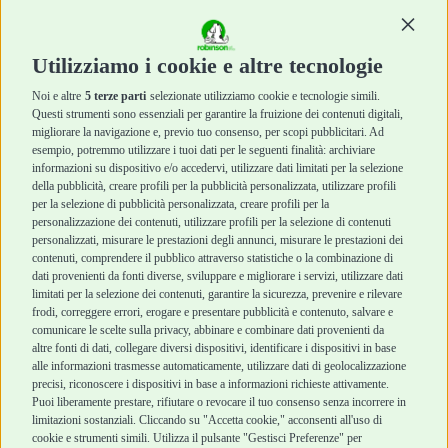
Masticazione
Masticazione
Diete Veterinarie
Diete Veterinarie
Continu
Cura e Salute
Cura e Salute
Utilizziamo i cookie e altre tecnologie
Igiene e Pulizia
Igiene e Pulizia
Accessori
Accessori
Noi e altre
5 terze parti
selezionate utilizziamo cookie e tecnologie simili.
Cani Mini
Top Quality
Questi strumenti sono essenziali per garantire la fruizione dei contenuti digitali,
Top Quality
migliorare la navigazione e, previo tuo consenso, per scopi pubblicitari. Ad
esempio, potremmo utilizzare i tuoi dati per le seguenti finalità: archiviare
informazioni su dispositivo e/o accedervi, utilizzare dati limitati per la selezione
Robinson Pet Shop
Acquisti sicuri
della pubblicità, creare profili per la pubblicità personalizzata, utilizzare profili
per la selezione di pubblicità personalizzata, creare profili per la
Chi siamo
Termini e condizioni
personalizzazione dei contenuti, utilizzare profili per la selezione di contenuti
personalizzati, misurare le prestazioni degli annunci, misurare le prestazioni dei
Punti vendita
di vendita
contenuti, comprendere il pubblico attraverso statistiche o la combinazione di
Marchi
Cashback
dati provenienti da fonti diverse, sviluppare e migliorare i servizi, utilizzare dati
Blog
Metodi di
limitati per la selezione dei contenuti, garantire la sicurezza, prevenire e rilevare
Assistenza Robinson
pagamento
frodi, correggere errori, erogare e presentare pubblicità e contenuto, salvare e
Pet Shop
Recesso e Reso
comunicare le scelte sulla privacy, abbinare e combinare dati provenienti da
Offerte
Spedizioni
altre fonti di dati, collegare diversi dispositivi, identificare i dispositivi in base
alle informazioni trasmesse automaticamente, utilizzare dati di geolocalizzazione
Promozioni
precisi, riconoscere i dispositivi in base a informazioni richieste attivamente.
Recensioni Feedaty
Puoi liberamente prestare, rifiutare o revocare il tuo consenso senza incorrere in
limitazioni sostanziali. Cliccando su "Accetta cookie," acconsenti all'uso di
cookie e strumenti simili. Utilizza il pulsante "Gestisci Preferenze" per