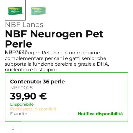
NBF Lanes
NBF Neurogen Pet
Perle
NBF0028
NBF Neurogen Pet Perle è un mangime
complementare per cani e gatti senior che
supporta la funzione cerebrale grazie a DHA,
nucleotidi e fosfolipidi
Contenuto: 36 perle
NBF0028
39,90
€
Disponibile
Pochi pezzi disponibili
Esaurito
Notifica disponibilità