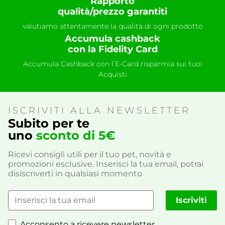
Rapporto
qualità/prezzo garantiti
valutiamo attentamente la qualità di ogni prodotto
Accumula cashback
con la Fidelity Card
Accumula Cashback con l’E-Card risparmia sui tuoi
Acquisti
ISCRIVITI ALLA NEWSLETTER
Subito per te
uno
sconto di 5€
Ricevi consigli utili per il tuo pet, novità e
promozioni esclusive. Inserisci la tua email, potrai
disiscriverti in qualsiasi momento
Iscriviti
Acconsento a ricevere newsletter,