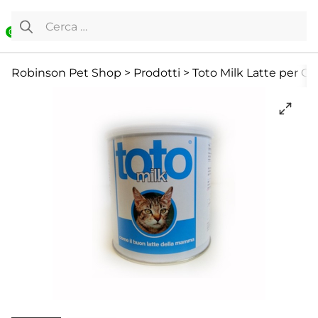
Vai al contenuto
Ricerca per:
0
Cibo Secco
Cibo Umido
Cura e Salute
Robinson Pet Shop
>
Prodotti
>
Toto Milk Latte per Gat