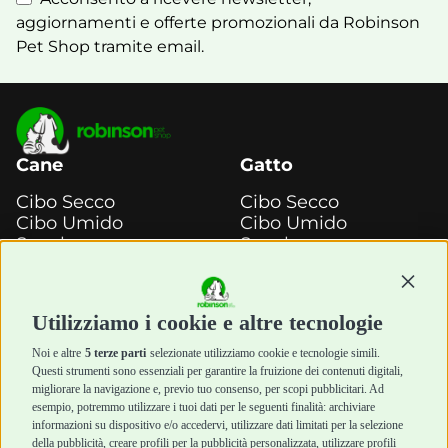
aggiornamenti e offerte promozionali da Robinson
Pet Shop tramite email.
Cane
Gatto
Cibo Secco
Cibo Secco
Cibo Umido
Cibo Umido
Snack e
Snack e
Masticazione
Masticazione
Diete Veterinarie
Diete Veterinarie
Continu
Cura e Salute
Cura e Salute
Utilizziamo i cookie e altre tecnologie
Igiene e Pulizia
Igiene e Pulizia
Accessori
Accessori
Noi e altre
5 terze parti
selezionate utilizziamo cookie e tecnologie simili.
Cani Mini
Top Quality
Questi strumenti sono essenziali per garantire la fruizione dei contenuti digitali,
Top Quality
migliorare la navigazione e, previo tuo consenso, per scopi pubblicitari. Ad
esempio, potremmo utilizzare i tuoi dati per le seguenti finalità: archiviare
informazioni su dispositivo e/o accedervi, utilizzare dati limitati per la selezione
Robinson Pet Shop
Acquisti sicuri
della pubblicità, creare profili per la pubblicità personalizzata, utilizzare profili