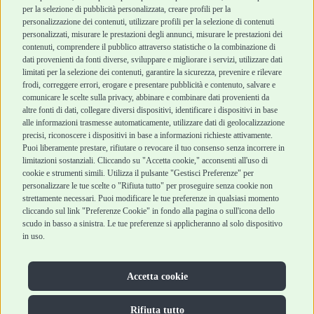
per la selezione di pubblicità personalizzata, creare profili per la
Chi siamo
Termini e condizioni
personalizzazione dei contenuti, utilizzare profili per la selezione di contenuti
personalizzati, misurare le prestazioni degli annunci, misurare le prestazioni dei
Punti vendita
di vendita
contenuti, comprendere il pubblico attraverso statistiche o la combinazione di
Marchi
Cashback
dati provenienti da fonti diverse, sviluppare e migliorare i servizi, utilizzare dati
Blog
Metodi di
limitati per la selezione dei contenuti, garantire la sicurezza, prevenire e rilevare
Assistenza Robinson
pagamento
frodi, correggere errori, erogare e presentare pubblicità e contenuto, salvare e
Pet Shop
Recesso e Reso
comunicare le scelte sulla privacy, abbinare e combinare dati provenienti da
Offerte
Spedizioni
altre fonti di dati, collegare diversi dispositivi, identificare i dispositivi in base
alle informazioni trasmesse automaticamente, utilizzare dati di geolocalizzazione
Promozioni
precisi, riconoscere i dispositivi in base a informazioni richieste attivamente.
Recensioni Feedaty
Puoi liberamente prestare, rifiutare o revocare il tuo consenso senza incorrere in
limitazioni sostanziali. Cliccando su "Accetta cookie," acconsenti all'uso di
cookie e strumenti simili. Utilizza il pulsante "Gestisci Preferenze" per
personalizzare le tue scelte o "Rifiuta tutto" per proseguire senza cookie non
Robinson Pet Shop S.r.l.
strettamente necessari. Puoi modificare le tue preferenze in qualsiasi momento
Via V. Giovanni Schiaparelli, 21 – 47122 Forlì (FC)
cliccando sul link "Preferenze Cookie" in fondo alla pagina o sull'icona dello
P.iva 04095130409 | REA: FO 329541
scudo in basso a sinistra. Le tue preferenze si applicheranno al solo dispositivo
info@robinsonpetshop.it | Tel. 0543 096850
in uso.
www.robinsonpetshop.it srl è di proprietà di Robinson sas
(P.IVA 03366100406)
Copyright © 2025 Robinsonpetshop.it s.r.l. – Tutti i diritti
Accetta cookie
riservati |
Privacy Policy
|
Cookie Policy
| Creato da
Jump
Rifiuta tutto