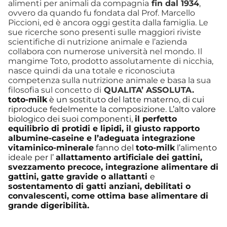
alimenti per animali da compagnia
fin dal 1934
,
ovvero da quando fu fondata dal Prof. Marcello
Piccioni, ed è ancora oggi gestita dalla famiglia. Le
sue ricerche sono presenti sulle maggiori riviste
scientifiche di nutrizione animale e l’azienda
collabora con numerose università nel mondo. Il
mangime Toto, prodotto assolutamente di nicchia,
nasce quindi da una totale e riconosciuta
competenza sulla nutrizione animale e basa la sua
filosofia sul concetto di
QUALITA’ ASSOLUTA.
toto-milk
è un sostituto del latte materno, di cui
riproduce fedelmente la composizione. L’alto valore
biologico dei suoi componenti,
il perfetto
equilibrio di protidi e lipidi, il giusto rapporto
albumine-caseine e l’adeguata integrazione
vitaminico-minerale
fanno del
toto-milk
l’alimento
ideale per l’
allattamento artificiale dei gattini,
svezzamento precoce
,
integrazione alimentare di
gattini, gatte gravide o allattanti
e
sostentamento di gatti anziani, debilitati o
convalescenti, come ottima base alimentare di
grande digeribilità.