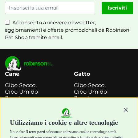
Iscriviti
Acconsento a ricevere newsletter,
aggiornamenti e offerte promozionali da Robinson
Pet Shop tramite email.
Cane
Gatto
Cibo Secco
Cibo Secco
Cibo Umido
Cibo Umido
Snack e
Snack e
Masticazione
Masticazione
Diete Veterinarie
Diete Veterinarie
Continu
Cura e Salute
Cura e Salute
Utilizziamo i cookie e altre tecnologie
Igiene e Pulizia
Igiene e Pulizia
Accessori
Accessori
Noi e altre
5 terze parti
selezionate utilizziamo cookie e tecnologie simili.
Cani Mini
Top Quality
Questi strumenti sono essenziali per garantire la fruizione dei contenuti digitali,