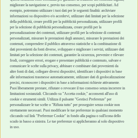
Top Quality
migliorare la navigazione e, previo tuo consenso, per scopi pubblicitari. Ad
esempio, potremmo utilizzare i tuoi dati per le seguenti finalità: archiviare
informazioni su dispositivo e/o accedervi, utilizzare dati limitati per la selezione
Robinson Pet Shop
Acquisti sicuri
della pubblicità, creare profili per la pubblicità personalizzata, utilizzare profili
per la selezione di pubblicità personalizzata, creare profili per la
Chi siamo
Termini e condizioni
personalizzazione dei contenuti, utilizzare profili per la selezione di contenuti
personalizzati, misurare le prestazioni degli annunci, misurare le prestazioni dei
Punti vendita
di vendita
contenuti, comprendere il pubblico attraverso statistiche o la combinazione di
Marchi
Cashback
dati provenienti da fonti diverse, sviluppare e migliorare i servizi, utilizzare dati
Blog
Metodi di
limitati per la selezione dei contenuti, garantire la sicurezza, prevenire e rilevare
Assistenza Robinson
pagamento
frodi, correggere errori, erogare e presentare pubblicità e contenuto, salvare e
Pet Shop
Recesso e Reso
comunicare le scelte sulla privacy, abbinare e combinare dati provenienti da
Offerte
Spedizioni
altre fonti di dati, collegare diversi dispositivi, identificare i dispositivi in base
alle informazioni trasmesse automaticamente, utilizzare dati di geolocalizzazione
Promozioni
precisi, riconoscere i dispositivi in base a informazioni richieste attivamente.
Recensioni Feedaty
Puoi liberamente prestare, rifiutare o revocare il tuo consenso senza incorrere in
limitazioni sostanziali. Cliccando su "Accetta cookie," acconsenti all'uso di
cookie e strumenti simili. Utilizza il pulsante "Gestisci Preferenze" per
personalizzare le tue scelte o "Rifiuta tutto" per proseguire senza cookie non
Robinson Pet Shop S.r.l.
strettamente necessari. Puoi modificare le tue preferenze in qualsiasi momento
Via V. Giovanni Schiaparelli, 21 – 47122 Forlì (FC)
cliccando sul link "Preferenze Cookie" in fondo alla pagina o sull'icona dello
P.iva 04095130409 | REA: FO 329541
scudo in basso a sinistra. Le tue preferenze si applicheranno al solo dispositivo
info@robinsonpetshop.it | Tel. 0543 096850
in uso.
www.robinsonpetshop.it srl è di proprietà di Robinson sas
(P.IVA 03366100406)