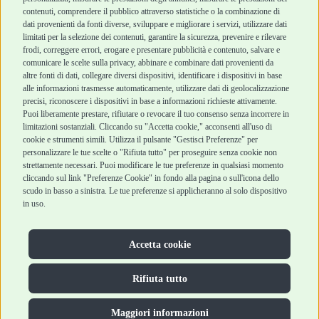
Punti vendita
di vendita
contenuti, comprendere il pubblico attraverso statistiche o la combinazione di
Marchi
Cashback
dati provenienti da fonti diverse, sviluppare e migliorare i servizi, utilizzare dati
Blog
Metodi di
limitati per la selezione dei contenuti, garantire la sicurezza, prevenire e rilevare
Assistenza Robinson
pagamento
frodi, correggere errori, erogare e presentare pubblicità e contenuto, salvare e
Pet Shop
Recesso e Reso
comunicare le scelte sulla privacy, abbinare e combinare dati provenienti da
Offerte
Spedizioni
altre fonti di dati, collegare diversi dispositivi, identificare i dispositivi in base
alle informazioni trasmesse automaticamente, utilizzare dati di geolocalizzazione
Promozioni
precisi, riconoscere i dispositivi in base a informazioni richieste attivamente.
Recensioni Feedaty
Puoi liberamente prestare, rifiutare o revocare il tuo consenso senza incorrere in
limitazioni sostanziali. Cliccando su "Accetta cookie," acconsenti all'uso di
cookie e strumenti simili. Utilizza il pulsante "Gestisci Preferenze" per
personalizzare le tue scelte o "Rifiuta tutto" per proseguire senza cookie non
Robinson Pet Shop S.r.l.
strettamente necessari. Puoi modificare le tue preferenze in qualsiasi momento
Via V. Giovanni Schiaparelli, 21 – 47122 Forlì (FC)
cliccando sul link "Preferenze Cookie" in fondo alla pagina o sull'icona dello
P.iva 04095130409 | REA: FO 329541
scudo in basso a sinistra. Le tue preferenze si applicheranno al solo dispositivo
info@robinsonpetshop.it | Tel. 0543 096850
in uso.
www.robinsonpetshop.it srl è di proprietà di Robinson sas
(P.IVA 03366100406)
Copyright © 2025 Robinsonpetshop.it s.r.l. – Tutti i diritti
Accetta cookie
riservati |
Privacy Policy
|
Cookie Policy
| Creato da
Jump
Rifiuta tutto
Maggiori informazioni