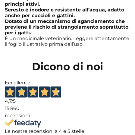
principi attivi.
Seresto è inodore e resistente all’acqua, adatto
anche per cuccioli e gattini.
Dotato di un meccanismo di sganciamento che
previene il rischio di strangolamento soprattutto
per i gatti.
È un medicinale veterinario. Leggere attentamente
il foglio illustrativo prima dell’uso.
Dicono di noi
Eccellente
4,7
/5
15.860
recensioni
Le nostre recensioni a 4 e 5 stelle.