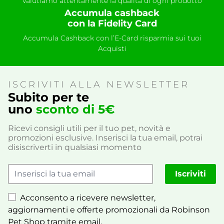
valutiamo attentamente la qualità di ogni prodotto
Accumula cashback
con la Fidelity Card
Accumula Cashback con l’E-Card risparmia sui tuoi
Acquisti
ISCRIVITI ALLA NEWSLETTER
Subito per te
uno
sconto di 5€
Ricevi consigli utili per il tuo pet, novità e
promozioni esclusive. Inserisci la tua email, potrai
disiscriverti in qualsiasi momento
Iscriviti
Acconsento a ricevere newsletter,
aggiornamenti e offerte promozionali da Robinson
Pet Shop tramite email.