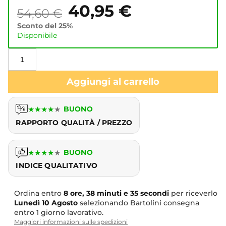
40,95
€
54,60
€
Sconto del 25%
Disponibile
Aggiungi al carrello
★
★
★
★
★
BUONO
RAPPORTO QUALITÀ / PREZZO
★
★
★
★
★
BUONO
INDICE QUALITATIVO
Ordina entro
8 ore, 38 minuti e 34 secondi
per
riceverlo
Lunedì
10 Agosto
selezionando Bartolini
consegna entro 1 giorno lavorativo.
Maggiori informazioni sulle spedizioni