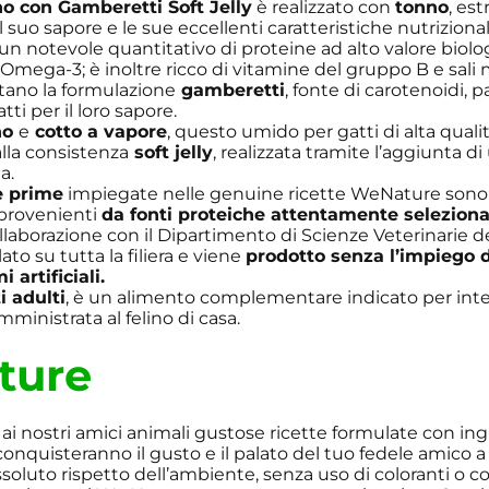
 con Gamberetti Soft Jelly
è realizzato con
tonno
, es
 suo sapore e le sue eccellenti caratteristiche nutrizionali
 un notevole quantitativo di proteine ad alto valore biolog
 Omega-3; è inoltre ricco di vitamine del gruppo B e sali m
tano la formulazione
gamberetti
, fonte di carotenoidi, 
tti per il loro sapore.
no
e
cotto a vapore
, questo umido per gatti di alta qualit
alla consistenza
soft jelly
, realizzata tramite l’aggiunta di
a.
e prime
impiegate nelle genuine ricette WeNature son
provenienti
da fonti proteiche attentamente seleziona
llaborazione con il Dipartimento di Scienze Veterinarie de
lato su tutta la filiera e viene
prodotto senza l’impiego d
 artificiali.
i adulti
, è un alimento complementare indicato per integ
mministrata al felino di casa.
ture
ai nostri amici animali gustose ricette formulate con ing
conquisteranno il gusto e il palato del tuo fedele amico 
ssoluto rispetto dell’ambiente, senza uso di coloranti o co