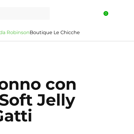
0
d
a
R
o
b
i
n
s
o
n
Boutique Le Chicche
onno con
oft Jelly
atti