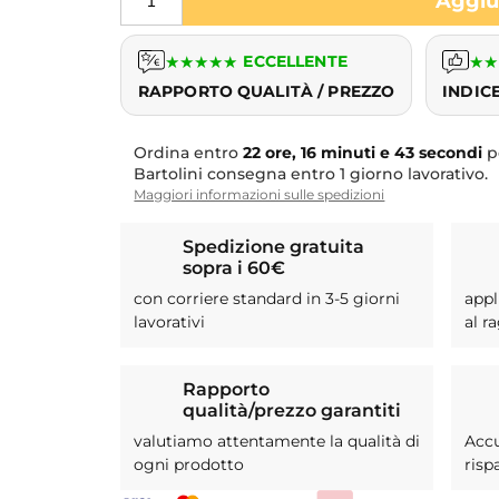
Aggiun
★
★
★
★
★
ECCELLENTE
★
★
RAPPORTO QUALITÀ / PREZZO
INDIC
Ordina entro
22 ore, 16 minuti e 43 secondi
p
Bartolini consegna entro 1 giorno lavorativo.
Maggiori informazioni sulle spedizioni
Spedizione gratuita
sopra i 60€
con corriere standard in 3-5 giorni
appl
lavorativi
al r
Rapporto
qualità/prezzo garantiti
valutiamo attentamente la qualità di
Acc
ogni prodotto
risp