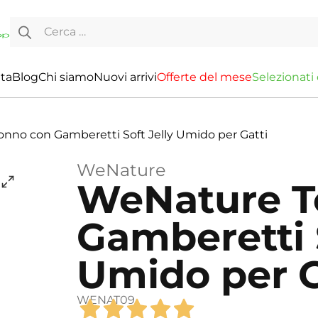
Ricerca per:
ita
Blog
Chi siamo
Nuovi arrivi
O
f
f
e
r
t
e
d
e
l
m
e
s
e
S
e
l
e
z
i
o
n
a
t
i
nno con Gamberetti Soft Jelly Umido per Gatti
WeNature
WeNature T
Gamberetti S
Umido per G
WENAT09