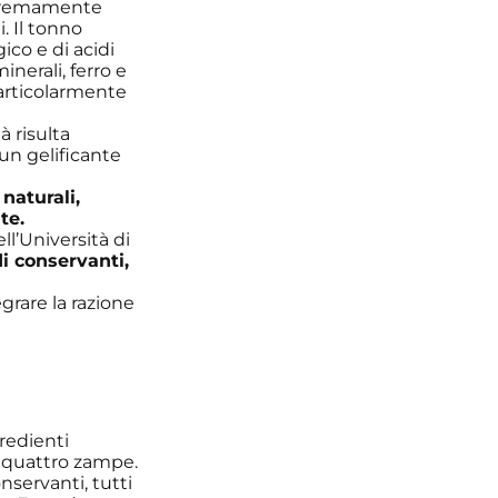
tremamente
. Il tonno
ico e di acidi
inerali, ferro e
particolarmente
à risulta
 un gelificante
o
naturali,
te.
ll’Università di
i conservanti,
rare la razione
redienti
a quattro zampe.
nservanti, tutti