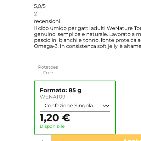
5,0
/5
2
recensioni
Il cibo umido per gatti adulti WeNature T
genuino, semplice e naturale. Lavorato a m
pesciolini bianchi e tonno, fonte proteica ad
Omega-3. In consistenza soft jelly, è altam
Potatoes
Free
Formato: 85 g
WENAT09
1,20
€
Disponibile