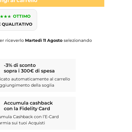
gi al carrello
★
★
★
OTTIMO
E QUALITATIVO
er riceverlo
Martedì
11 Agosto
selezionando
-3% di sconto
sopra i 300€ di spesa
icato automaticamente al carrello
aggiungimento della soglia
Accumula cashback
con la Fidelity Card
umula Cashback con l’E-Card
armia sui tuoi Acquisti