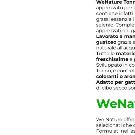
WeNature Tonno
apprezzato per il
contiene infatti
grassi essenziali
selenio. Comple
apprezzati dai ga
Lavorato a ma
gustoso
grazie 
naturale all’acqu
Tutte le
materi
freschissime
e 
Sviluppato in co
Torino, è control
coloranti o aromi
Adatto per gatt
di cibo secco so
WeNa
We Nature offre 
selezionati che 
Formulati nell’a